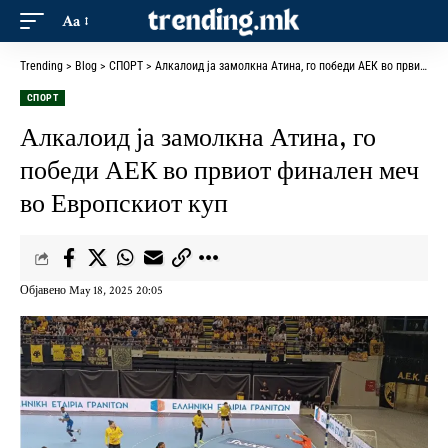
Aa
Trending
>
Blog
>
СПОРТ
>
Алкалоид ја замолкна Атина, го победи АЕК во првиот финален меч во Европскиот куп
СПОРТ
Алкалоид ја замолкна Атина, го
победи АЕК во првиот финален меч
во Европскиот куп
Објавено May 18, 2025 20:05