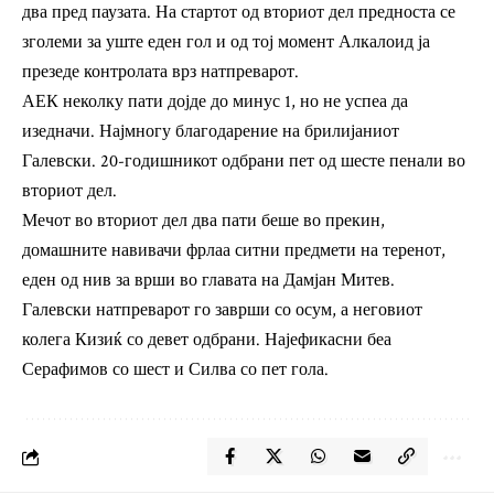
два пред паузата. На стартот од вториот дел предноста се
зголеми за уште еден гол и од тој момент Алкалоид ја
презеде контролата врз натпреварот.
АЕК неколку пати дојде до минус 1, но не успеа да
изедначи. Најмногу благодарение на брилијаниот
Галевски. 20-годишникот одбрани пет од шесте пенали во
вториот дел.
Мечот во вториот дел два пати беше во прекин,
домашните навивачи фрлаа ситни предмети на теренот,
еден од нив за врши во главата на Дамјан Митев.
Галевски натпреварот го заврши со осум, а неговиот
колега Кизиќ со девет одбрани. Најефикасни беа
Серафимов со шест и Силва со пет гола.