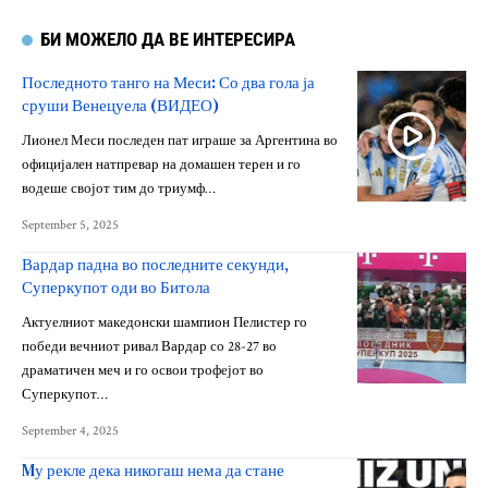
БИ МОЖЕЛО ДА ВЕ ИНТЕРЕСИРА
Последното танго на Меси: Со два гола ја
сруши Венецуела (ВИДЕО)
Лионел Меси последен пат играше за Аргентина во
официјален натпревар на домашен терен и го
водеше својот тим до триумф…
September 5, 2025
Вардар падна во последните секунди,
Суперкупот оди во Битола
Актуелниот македонски шампион Пелистер го
победи вечниот ривал Вардар со 28-27 во
драматичен меч и го освои трофејот во
Суперкупот…
September 4, 2025
Mу рекле дека никогаш нема да стане