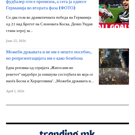
фудбалер оти е пренизок, а сега ја однесе
Германија во втората фаза (ФОТО)
Со два гола во драматичната победа на Германија
од 2:1 над Брегот на Слоновата Коска, Дениз Ундав
стана херој за…
June 22, 2026
Можеби државата и не им е нешто посебно,
но репрезентацијата им е како бомбона
Eдна реплика од серијата „Жигосани во
рекетот“ најдобро ја опишува состојбата во која се
наоѓа Босна и Херцеговина“. „Можеби државата и…
April 1, 2026