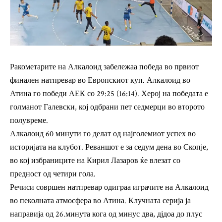
Ракометарите на Алкалоид забележаа победа во првиот
финален натпревар во Европскиот куп. Алкалоид во
Атина го победи АЕК со 29:25 (16:14). Херој на победата е
голманот Галевски, кој одбрани пет седмерци во второто
полувреме.
Алкалоид 60 минути го делат од најголемиот успех во
историјата на клубот. Реваншот е за седум дена во Скопје,
во кој избраниците на Кирил Лазаров ќе влезат со
предност од четири гола.
Речиси совршен натпревар одиграа играчите на Алкалоид
во пеколната атмосфера во Атина. Клучната серија ја
направија од 26.минута кога од минус два, дјдоа до плус