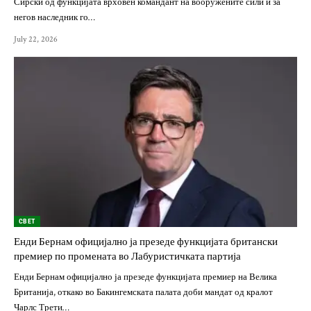
Сирски од функцијата врховен командант на вооружените сили и за
негов наследник го…
July 22, 2026
СВЕТ
Енди Бернам официјално ја презеде функцијата британски
премиер по промената во Лабуристичката партија
Енди Бернам официјално ја презеде функцијата премиер на Велика
Британија, откако во Бакингемската палата доби мандат од кралот
Чарлс Трети…