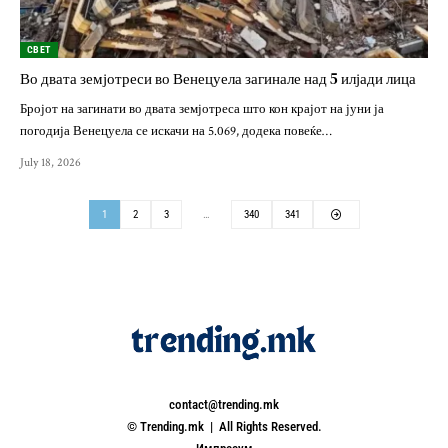
СВЕТ
Во двата земјотреси во Венецуела загинале над 5 илјади лица
Бројот на загинати во двата земјотреса што кон крајот на јуни ја
погодија Венецуела се искачи на 5.069, додека повеќе…
July 18, 2026
1
2
3
…
340
341
contact@trending.mk
© Trending.mk | All Rights Reserved.