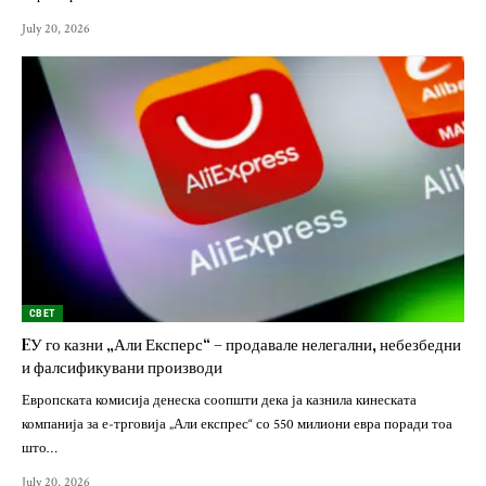
July 20, 2026
СВЕТ
EУ го казни „Али Експерс“ – продавале нелегални, небезбедни
и фалсификувани производи
Европската комисија денеска соопшти дека ја казнила кинеската
компанија за е-трговија „Али експрес“ со 550 милиони евра поради тоа
што…
July 20, 2026