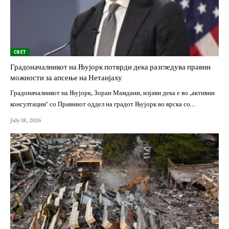
СВЕТ
Градоначалникот на Њујорк потврди дека разгледува правни
можности за апсење на Нетанјаху
Градоначалникот на Њујорк, Зоран Мамдани, изјави дека е во „активни
консултации“ со Правниот оддел на градот Њујорк во врска со…
July 18, 2026