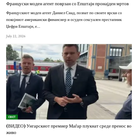
Француски моден агент поврзан со Епштајн пронајден мртов
Францускиот моден агент Даниел Сиад, познат по своите врски со
покојниот американски финансиер и осуден сексуален престапник
Џефри Епштајн, е…
July 22, 2026
СВЕТ
(ВИДЕО) Унгарскиот премиер Маѓар плукнат среде пренос во
живо