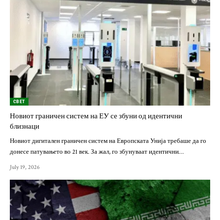
СВЕТ
Новиот граничен систем на ЕУ се збуни од идентични
близнаци
Новиот дигитален граничен систем на Европската Унија требаше да го
донесе патувањето во 21 век. За жал, го збунуваат идентични…
July 19, 2026