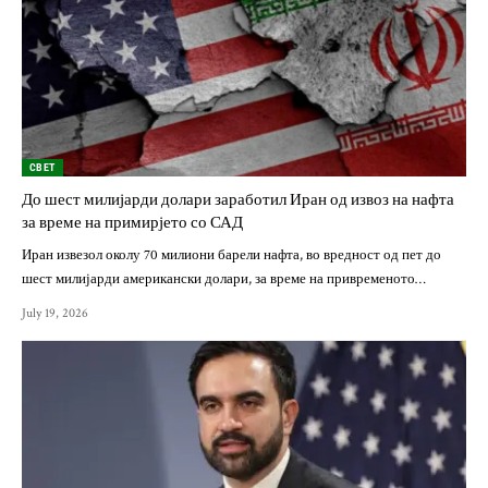
СВЕТ
До шест милијарди долари заработил Иран од извоз на нафта
за време на примирјето со САД
Иран извезол околу 70 милиони барели нафта, во вредност од пет до
шест милијарди американски долари, за време на привременото…
July 19, 2026