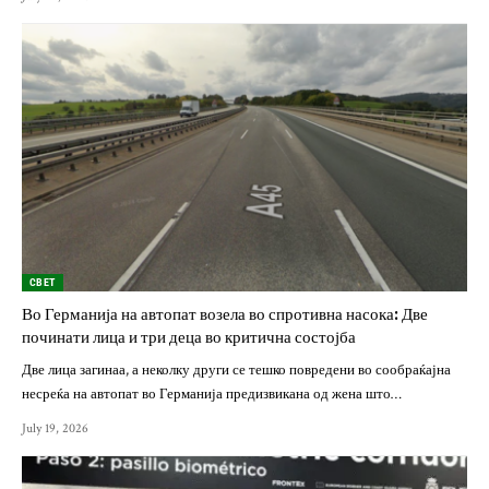
СВЕТ
Во Германија на автопат возела во спротивна насока: Две
починати лица и три деца во критична состојба
Две лица загинаа, а неколку други се тешко повредени во сообраќајна
несреќа на автопат во Германија предизвикана од жена што…
July 19, 2026