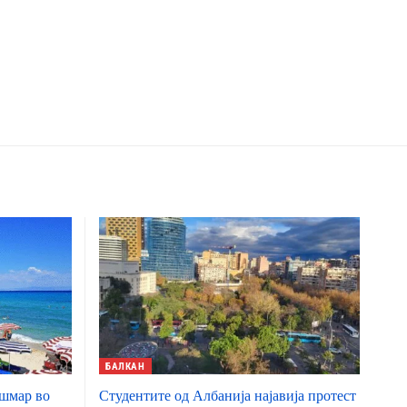
БАЛКАН
ошмар во
Студентите од Албанија најавија протест