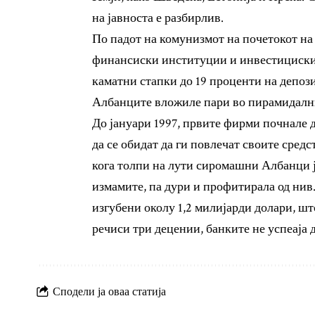
на јавноста е разбирлив.
По падот на комунизмот на почетокот на 
финансиски институции и инвестициски 
каматни стапки до 19 проценти на депози
Албанците вложиле пари во пирамидалн
До јануари 1997, првите фирми почнале 
да се обидат да ги повлечат своите средст
кога толпи на лути сиромашни Албанци ја
измамите, па дури и профитирала од нив.
изгубени околу 1,2 милијарди долари, шт
речиси три децении, банките не успеаја д
Сподели ја оваа статија