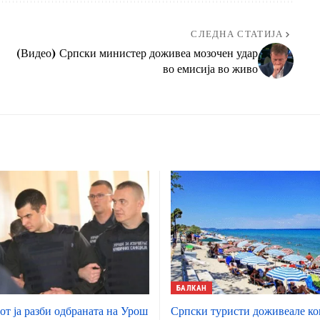
СЛЕДНА СТАТИЈА
(Видео) Српски министер доживеа мозочен удар
во емисија во живо
БАЛКАН
от ја разби одбраната на Урош
Српски туристи доживеале к