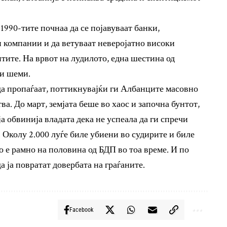
1990-тите почнаа да се појавуваат банки,
компании и да ветуваат неверојатно високи
тите. На врвот на лудилото, една шестина од
и шеми.
да пропаѓаат, поттикнувајќи ги Албанците масовно
ва. До март, земјата беше во хаос и започна бунтот,
 обвинија владата дека не успеала да ги спречи
 Околу 2.000 луѓе биле убиени во судирите и биле
о е рамно на половина од БДП во тоа време. И по
а ја повратат довербата на граѓаните.
Facebook