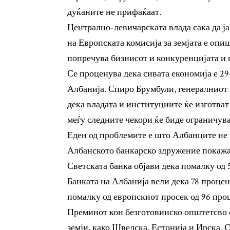
дуќаните не прифаќаат.
Централно-левичарската влада сака да ј
на Европската комисија за земјата е оп
попречува бизнисот и конкуренцијата и 
Се проценува дека сивата економија е 2
Албанија. Спиро Брумбули, генералниот 
дека владата и институциите ќе изготват
меѓу следните чекори ќе биде ограничув
Еден од проблемите е што Албанците не
Албанското банкарско здружение покажа 
Светската банка објави дека помалку од
Банката на Албанија вели дека 78 процен
помалку од европскиот просек од 96 про
Преминот кон безготовинско општетсво е
земји, како Шведска, Естонија и Ирска. 