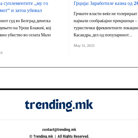
а суплементите „му го
Грција: Заработиле казна од 2
мот“ и затоа убивал
Грчките власти веќе не толерираат
иот суд во Белград денеска
најмали сообраќајни прекршоци – 
дењето на Урош Блажиќ, кој
туристички фреквентните локации
вно убиство во селата Мало
Касандра, дел од популарниот…
May 31, 2025
24
contact@trending.mk
© Trending.mk | All Rights Reserved.