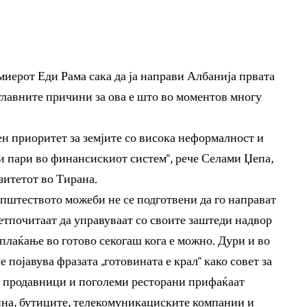
емиерот Еди Рама сака да ја направи Албанија првата
 главните причини за ова е што во моментов многу
ен приоритет за земјите со висока неформалност и
 пари во финансискиот систем“, рече Селами Џепа,
зитетот во Тирана.
пштеството можеби не се подготвени да го направат
етпочитаат да управуваат со своите заштеди надвор
плаќање во готово секогаш кога е можно. Дури и во
 појавува фразата „готовината е крал“ како совет за
а продавници и поголеми ресторани прифаќаат
ина, бутиците, телекомуникациските компании и