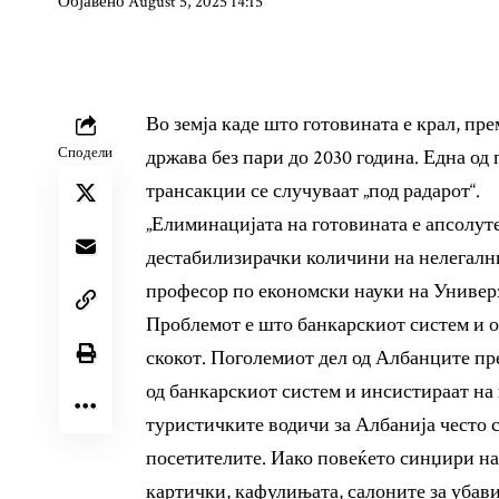
Објавено August 5, 2025 14:15
Во земја каде што готовината е крал, пр
Сподели
држава без пари до 2030 година. Една од
трансакции се случуваат „под радарот“.
„Елиминацијата на готовината е апсолут
дестабилизирачки количини на нелегални
професор по економски науки на Универ
Проблемот е што банкарскиот систем и о
скокот. Поголемиот дел од Албанците пр
од банкарскиот систем и инсистираат на 
туристичките водичи за Албанија често се
посетителите. Иако повеќето синџири н
картички, кафулињата, салоните за убав