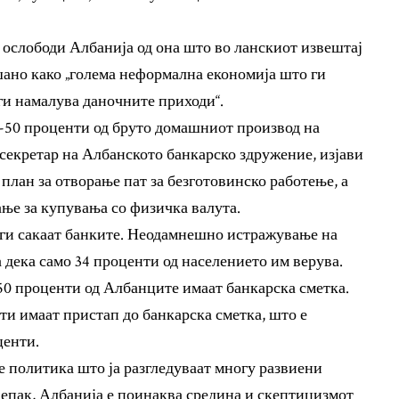
а ослободи Албанија од она што во ланскиот извештај
ишано како „голема неформална економија што ги
ги намалува даночните приходи“.
9-50 проценти од бруто домашниот производ на
секретар на Албанското банкарско здружение, изјави
 план за отворање пат за безготовинско работење, а
ање за купувања со физичка валута.
 ги сакаат банките. Неодамнешно истражување на
дека само 34 проценти од населението им верува.
 50 проценти од Албанците имаат банкарска сметка.
ти имаат пристап до банкарска сметка, што е
центи.
 политика што ја разгледуваат многу развиени
Сепак, Албанија е поинаква средина и скептицизмот