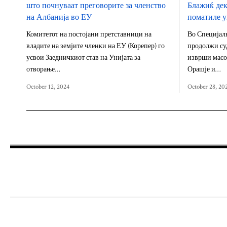
што почнуваат преговорите за членство
Блажиќ дек
на Албанија во ЕУ
поматиле у
Комитетот на постојани претставници на
Во Специјалн
владите на земјите членки на ЕУ (Корепер) го
продолжи су
усвои Заедничкиот став на Унијата за
изврши масо
отворање…
Орашје и…
October 12, 2024
October 28, 20