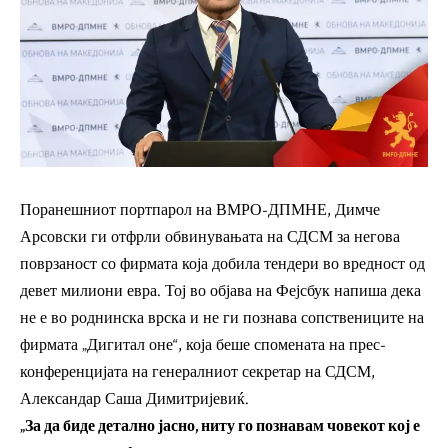
Поранешниот портпарол на ВМРО-ДПМНЕ, Димче
Арсовски ги отфрли обвинувањата на СДСМ за негова
поврзаност со фирмата која добила тендери во вредност од
девет милиони евра. Тој во објава на Фејсбук напиша дека
не е во роднинска врска и не ги познава сопствениците на
фирмата „Дигитал оне“, која беше спомената на прес-
конференцијата на генералниот секретар на СДСМ,
Александар Саша Димитријевиќ.
„За да биде детално јасно, ниту го познавам човекот кој е