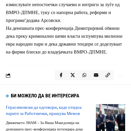
измислувате непостоечки случаеви и интриги за луѓе од
ВМРО-ДПМНЕ, туку со напорна работа, реформи и
програма“додава Арсовски.
На денешната прес-конференција Димитријевиќ обвини
дека преку криминални шеми власта испумпува милиони
евра народни пари и дека државни тендери се доделуваат
на фирми блиски до владејачката ВМРО-ДПМНЕ.
БИ МОЖЕЛО ДА ВЕ ИНТЕРЕСИРА
Герасимовски да одговори, каде отидоа
парите за Работнички, прашува Мемов
Движењето ЗНАМ – За Наша Македонија на
денешната прес-конференција потенцира дека