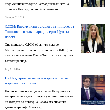
недомаќинскиот однос на градоначалникот на
општина Центар, Горан Герасимовски…
October 7, 2025
СДСМ: Бараме итна оставка од министерот
Тошковски откако наркодилерот Цуната
избега
Опозициската СДСМ обвинува дека во
Министерството за внатрешни работи (МВР) на
чело со министерот Панче Тошковски се случува
тотален распад.…
July 14, 2026
На Пендаровски не му е нормално новото
нормално на Трамп
Поранешниот претседател Стево Пендаровски
вечерва изјави дека го загрижува позиционирањето
на Владата во поглед на новата американска
администрација. Многу е…