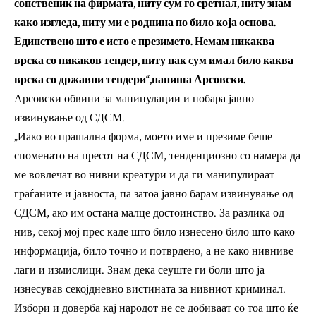
сопственик на фирмата, ниту сум го сретнал, ниту знам
како изгледа, ниту ми е роднина по било која основа.
Единствено што е исто е презимето. Немам никаква
врска со никаков тендер, ниту пак сум имал било каква
врска со државни тендери“,напиша Арсовски.
Арсовски обвини за манипулации и побара јавно
извинување од СДСМ.
„Иако во прашална форма, моето име и презиме беше
споменато на пресот на СДСМ, тенденциозно со намера да
ме вовлечат во нивни креатури и да ги манипулираат
граѓаните и јавноста, па затоа јавно барам извинување од
СДСМ, ако им остана малце достоинство. За разлика од
нив, секој мој прес каде што било изнесено било што како
информација, било точно и потврдено, а не како нивниве
лаги и измислици. Знам дека сеуште ги боли што ја
изнесував секојдневно вистината за нивниот криминал.
Избори и доверба кај народот не се добиваат со тоа што ќе