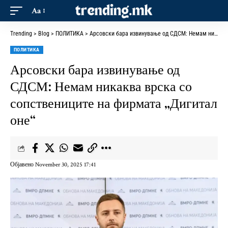
Aa
Trending
>
Blog
>
ПОЛИТИКА
>
Арсовски бара извинување од СДСМ: Немам никаква врска со сопствениците на фирмата „Дигитал оне“
ПОЛИТИКА
Арсовски бара извинување од
СДСМ: Немам никаква врска со
сопствениците на фирмата „Дигитал
оне“
Објавено November 30, 2025 17:41