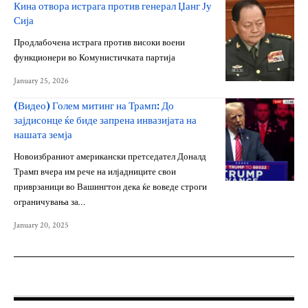
Кина отвора истрага против генерал Џанг Ју
Сија
Продлабочена истрага против високи воени
функционери во Комунистичката партија
January 25, 2026
(Видео) Голем митинг на Трамп: До
зајдисонце ќе биде запрена инвазијата на
нашата земја
Новоизбраниот американски претседател Доналд
Трамп вчера им рече на илјадниците свои
приврзаници во Вашингтон дека ќе воведе строги
ограничувања за…
January 20, 2025