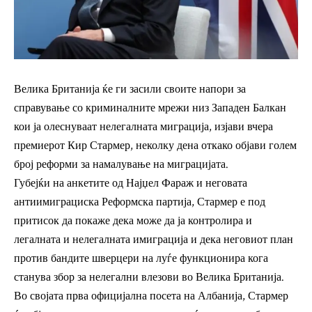
Велика Британија ќе ги засили своите напори за
справување со криминалните мрежи низ Западен Балкан
кои ја олеснуваат нелегалната миграција, изјави вчера
премиерот Кир Стармер, неколку дена откако објави голем
број реформи за намалување на миграцијата.
Губејќи на анкетите од Најџел Фараж и неговата
антиимиграциска Реформска партија, Стармер е под
притисок да покаже дека може да ја контролира и
легалната и нелегалната имиграција и дека неговиот план
против бандите шверцери на луѓе функционира кога
станува збор за нелегални влезови во Велика Британија.
Во својата прва официјална посета на Албанија, Стармер