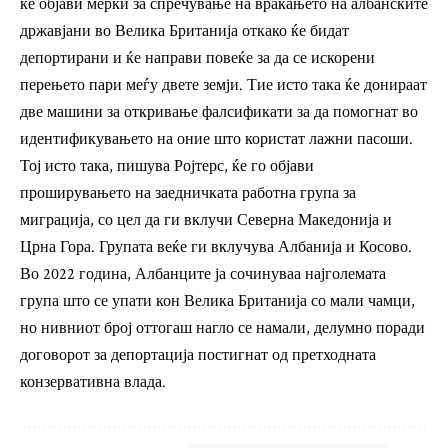
ќе објави мерки за спречување на враќањето на албанските
државјани во Велика Британија откако ќе бидат
депортирани и ќе направи повеќе за да се искорени
перењето пари меѓу двете земји. Тие исто така ќе донираат
две машини за откривање фалсификати за да помогнат во
идентификувањето на оние што користат лажни пасоши.
Тој исто така, пишува Ројтерс, ќе го објави
проширувањето на заедничката работна група за
миграција, со цел да ги вклучи Северна Македонија и
Црна Гора. Групата веќе ги вклучува Албанија и Косово.
Во 2022 година, Албанците ја сочинуваа најголемата
група што се упати кон Велика Британија со мали чамци,
но нивниот број оттогаш нагло се намали, делумно поради
договорот за депортација постигнат од претходната
конзервативна влада.