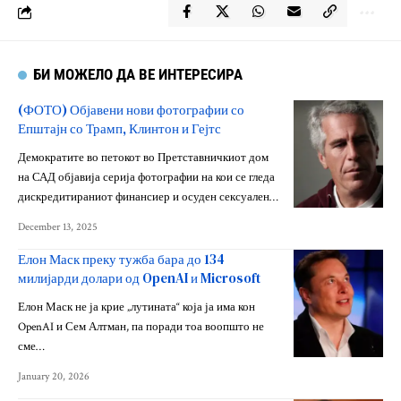
БИ МОЖЕЛО ДА ВЕ ИНТЕРЕСИРА
(ФОТО) Објавени нови фотографии со
Епштајн со Трамп, Клинтон и Гејтс
Демократите во петокот во Претставничкиот дом
на САД објавија серија фотографии на кои се гледа
дискредитираниот финансиер и осуден сексуален…
December 13, 2025
Елон Маск преку тужба бара до 134
милијарди долари од OpenAI и Microsoft
Елон Маск не ја крие „лутината“ која ја има кон
OpenAI и Сем Алтман, па поради тоа воопшто не
сме…
January 20, 2026