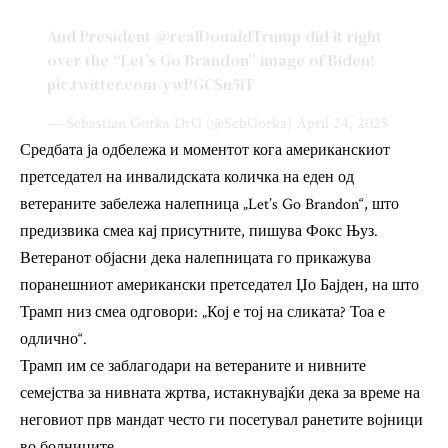
And President
@realDonaldTrump
did it right
over the “Let’s Go Brandon” image of Biden!
pic.twitter.com/ywPGCSu5iT
— Sebastian Gorka DrG (@SebGorka)
April 24, 2025
Средбата ја одбележа и моментот кога американскиот
претседател на инвалидската количка на еден од
ветераните забележа налепница „Let’s Go Brandon“, што
предизвика смеа кај присутните, пишува Фокс Њуз.
Ветеранот објасни дека налепницата го прикажува
поранешниот американски претседател Џо Бајден, на што
Трамп низ смеа одговори: „Кој е тој на сликата? Тоа е
одлично“.
Трамп им се заблагодари на ветераните и нивните
семејства за нивната жртва, истакнувајќи дека за време на
неговиот прв мандат често ги посетувал ранетите војници
во болниците.