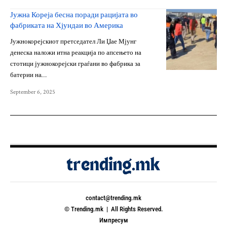
Јужна Кореја бесна поради рацијата во
фабриката на Хјундаи во Америка
Јужнокорејскиот претседател Ли Џае Мјунг
денеска наложи итна реакција по апсењето на
стотици јужнокорејски граѓани во фабрика за
батерии на…
September 6, 2025
contact@trending.mk
© Trending.mk | All Rights Reserved.
Импресум