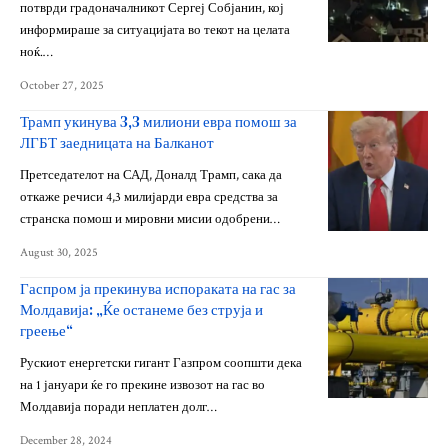
потврди градоначалникот Сергеј Собјанин, кој
информираше за ситуацијата во текот на целата
ноќ.…
October 27, 2025
Трамп укинува 3,3 милиони евра помош за
ЛГБТ заедницата на Балканот
Претседателот на САД, Доналд Трамп, сака да
откаже речиси 4,3 милијарди евра средства за
странска помош и мировни мисии одобрени…
August 30, 2025
Гаспром ја прекинува испораката на гас за
Молдавија: „Ќе останеме без струја и
греење“
Рускиот енергетски гигант Газпром соопшти дека
на 1 јануари ќе го прекине извозот на гас во
Молдавија поради неплатен долг…
December 28, 2024