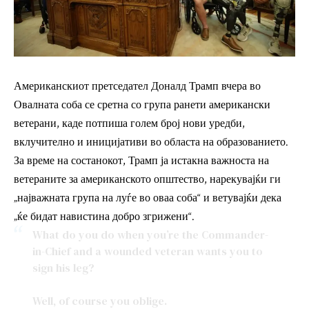
Американскиот претседател Доналд Трамп вчера во
Овалната соба се сретна со група ранети американски
ветерани, каде потпиша голем број нови уредби,
вклучително и иницијативи во областа на образованието.
За време на состанокот, Трамп ја истакна важноста на
ветераните за американското општество, нарекувајќи ги
„најважната група на луѓе во оваа соба“ и ветувајќи дека
„ќе бидат навистина добро згрижени“.
What do you do when you’re the Commander-
in-Chief and a wounded veteran wants you to
sign his leg?
Well, of course you oblige.