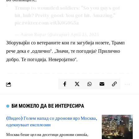
Trump to wounded soldiers: "So you guys got
hit, huh? Pretty good. You got hit. Amazing."
pic.twitter.com/e1UK0G0G5a
— Aaron Rupar (@atrupar)
April 23, 2025
Зборувајќи со ветераните кои ги загубија нозете, Трамп
рече дека е „одлично“. „Значи, те погодија? Прилично
добро. Те погодија. Неверојатно“.
БИ МОЖЕЛО ДА ВЕ ИНТЕРЕСИРА
(Видео) Голем напад со дронови врз Москва,
одекнуваат експлозии
Москва беше цел на десетици дронови синоќа,