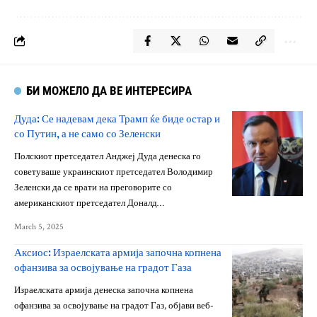
БИ МОЖЕЛО ДА ВЕ ИНТЕРЕСИРА
Дуда: Се надевам дека Трамп ќе биде остар и
со Путин, а не само со Зеленски
Полскиот претседател Анджеј Дуда денеска го
советуваше украинскиот претседател Володимир
Зеленски да се врати на преговорите со
американскиот претседател Доналд…
March 5, 2025
Аксиос: Израелската армија започна копнена
офанзива за освојување на градот Газа
Израелската армија денеска започна копнена
офанзива за освојување на градот Газ, објави веб-