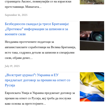
страницата Аксиос, повикувајќи се на израелски
претставници. Минатата…
September 16, 2025
Безбедносен скандал ја тресе Британија:
„Протекоа“ информации за шпиони и за
воените сили
Неодамна протечените податоци за
авганистанските соработници на Велика Британија,
исто така, содржеа детали за шпиони и специјални
сили, објави денес…
July 19, 2025
„Волстрит џурнал“: Украина и ЕУ
предлагаат договор за прекин на огнот со
Русија
Европската Унија и Украина предлагаат договор за
прекин на огнот со Русија, кој треба да послужи
како основа за претстојните…