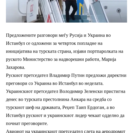
Предложените разговори меѓу Русија и Украина во
Истанбул се одложени за четврток попладне на
иницијатива на турската страна, изјави портпаролката на
руското Министерство за надворешни работи, Марија
Захарова.
Рускиот претседател Владимир Путин предложи директни
преговори со Украина во Истанбул во неделата.
Украинскиот претседател Володимир Зеленски пристигна
денес во турската престолнина Анкара на средба со
турскиот шеф на државата, Реџеп Таип Ердоган, а во
Истанбул рускиот и украинскиот лидер чекаат одделно да
почнат преговорите.
Авионот на украинскиот претседател слета на аеродромот