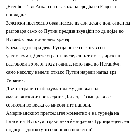
„Есенбога“ во Анкара и е закажана средба со Ердоган
напладне.
Зеленски претходно оваа недела изјави дека е подготвен да
разговара само со Путин предизвикувајќи го да дојде во
Истанбул ако е доволно храбар.
Кремљ одговори дека Русија не се согласува со
ултиматуми. Двете страни последен пат имаа директни
разговори во март 2022 година, исто така во Истанбул,
само неколку недели откако Путин нареди напад врз
Украина.
Двете страни се обидуваат да му докажат на
американскиот претседател Доналд Трамп дека се
сериозни во врска со мировните напори.
Американскиот претседател моментно е на турнеја на
Блискиот Исток, а изјави дека ќе дојде во Турција еден ден
подоцна „доколку тоа би било соодветно“.