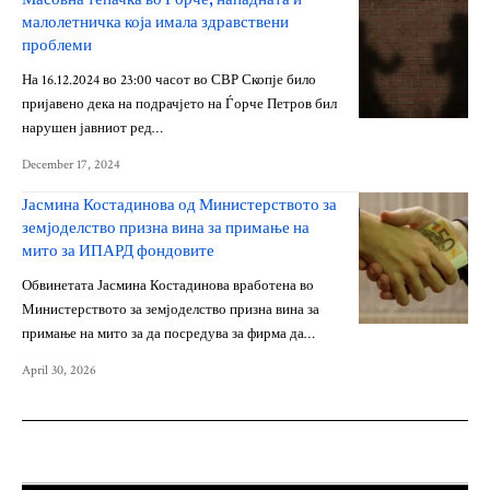
малолетничка која имала здравствени
проблеми
На 16.12.2024 во 23:00 часот во СВР Скопје било
пријавено дека на подрачјето на Ѓорче Петров бил
нарушен јавниот ред…
December 17, 2024
Јасмина Костадинова од Министерството за
земјоделство призна вина за примање на
мито за ИПАРД фондовите
Обвинетата Јасмина Костадинова вработена во
Министерството за земјоделство призна вина за
примање на мито за да посредува за фирма да…
April 30, 2026