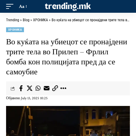
Aa
Trending
>
Blog
>
ХРОНИКА
>
Во куќата на убиецот се пронајдени трите тела во Прилеп – Фрлил бомба кон полицијата пред да се самоубие
ХРОНИКА
Во куќата на убиецот се пронајдени
трите тела во Прилеп – Фрлил
бомба кон полицијата пред да се
самоубие
Објавено July 13, 2025 10:25