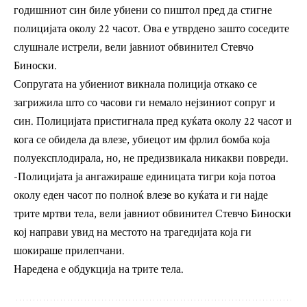
годишниот син биле убиени со пиштол пред да стигне
полицијата околу 22 часот. Ова е утврдено зашто соседите
слушнале истрели, вели јавниот обвинител Стевчо
Биноски.
Сопругата на убиениот викнала полиција откако се
загрижила што со часови ги немало нејзиниот сопруг и
син. Полицијата пристигнала пред куќата околу 22 часот и
кога се обидела да влезе, убиецот им фрлил бомба која
полуексплодирала, но, не предизвикала никакви повреди.
-Полицијата ја ангажираше единицата тигри која потоа
околу еден часот по полноќ влезе во куќата и ги најде
трите мртви тела, вели јавниот обвинител Стевчо Биноски
кој направи увид на местото на трагедијата која ги
шокираше прилепчани.
Наредена е обдукција на трите тела.