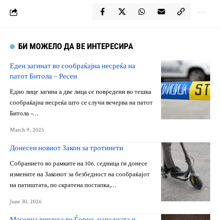
БИ МОЖЕЛО ДА ВЕ ИНТЕРЕСИРА
Еден загинат во сообраќајна несреќа на
патот Битола – Ресен
Едно лице загина а две лица се повредени во тешка
сообраќајна несреќа што се случи вечерва на патот
Битола –…
March 9, 2025
Донесен новиот Закон за тротинети
Собранието во рамките на 106. седница ги донесе
измените на Законот за безбедност на сообраќајот
на патиштата, по скратена постапка,…
June 30, 2026
Масовна тепачка во Ѓорче, нападната и