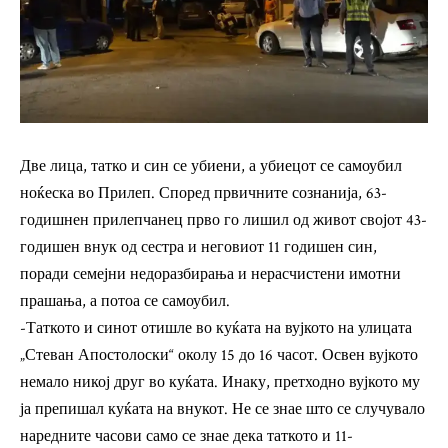
Две лица, татко и син се убиени, а убиецот се самоубил
ноќеска во Прилеп. Според првичните сознанија, 63-
годишнен прилепчанец прво го лишил од живот својот 43-
годишен внук од сестра и неговиот 11 годишен син,
поради семејни недоразбирања и нерасчистени имотни
прашања, а потоа се самоубил.
-Таткото и синот отишле во куќата на вујкото на улицата
„Стеван Апостолоски“ околу 15 до 16 часот. Освен вујкото
немало никој друг во куќата. Инаку, претходно вујкото му
ја препишал куќата на внукот. Не се знае што се случувало
наредните часови само се знае дека таткото и 11-