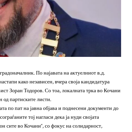
градоначалник. По најавата на актуелниот в.д.
астапи како независен, вчера своја кандидатура
ист Зоран Тодоров. Со тоа, локалната трка во Кочани
н од партиските листи.
та по пат на јавна објава и поднесени документи до
ограѓаните тој нагласи дека ја нуди својата
он сите во Кочани“, со фокус на солидарност,