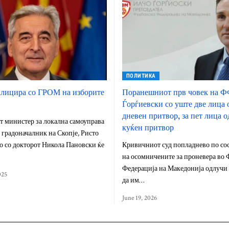
ПОЛИТИКА
лицира со ГРОМ на изборите
Поранешниот прв човек на 
Ѓорѓиевски со уште две лица 
дневен притвор, за пет лица 
 министер за локална самоуправа
куќен притвор
градоначалник на Скопје, Ристо
о со докторот Никола Пановски ќе
Кривичниот суд попладнево по с
на осомничените за проневера во 
Федерација на Македонија одлучи 
025
да им…
June 19, 2026