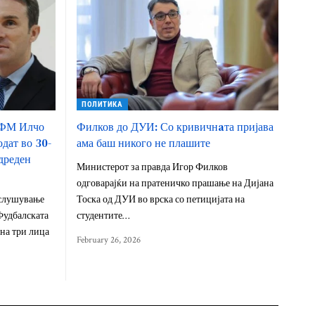
ПОЛИТИКА
ФФМ Илчо
Филков до ДУИ: Со кривичнaта пријава
одат во 30-
ама баш никого не плашите
одреден
Министерот за правда Игор Филков
одговарајќи на пратеничко прашање на Дијана
ослушување
Тоска од ДУИ во врска со петицијата на
Фудбалската
студентите…
на три лица
February 26, 2026