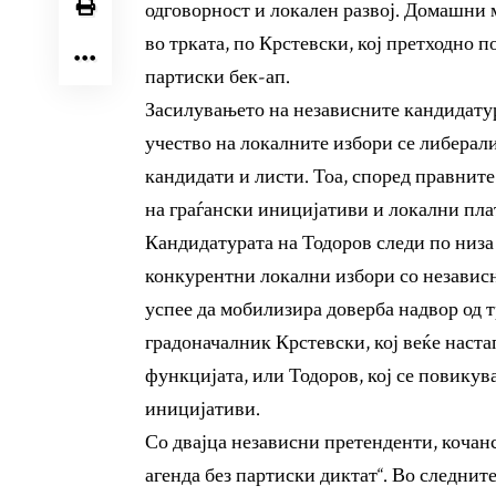
одговорност и локален развој. Домашни 
во трката, по Крстевски, кој претходно 
партиски бек-ап.
Засилувањето на независните кандидатур
учество на локалните избори се либерал
кандидати и листи. Тоа, според правнит
на граѓански иницијативи и локални пл
Кандидатурата на Тодоров следи по низа
конкурентни локални избори со независн
успее да мобилизира доверба надвор од 
градоначалник Крстевски, кој веќе наста
функцијата, или Тодоров, кој се повикув
иницијативи.
Со двајца независни претенденти, кочанс
агенда без партиски диктат“. Во следните