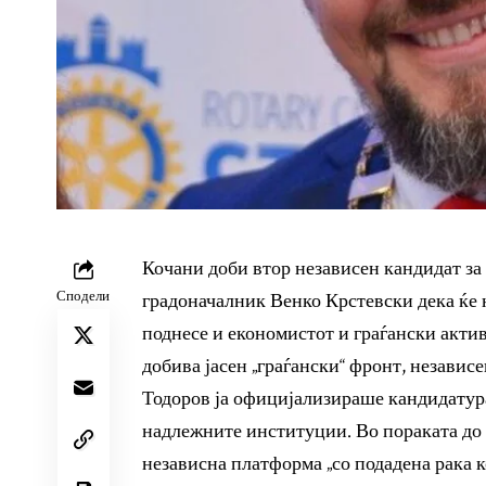
Кочани доби втор независен кандидат за 
Сподели
градоначалник Венко Крстевски дека ќе н
поднесе и економистот и граѓански актив
добива јасен „граѓански“ фронт, независе
Тодоров ја официјализираше кандидатура
надлежните институции. Во пораката до с
независна платформа „со подадена рака к