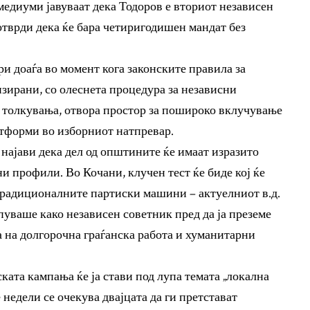
медиуми јавуваат дека Тодоров е вториот независен
потврди дека ќе бара четиригодишен мандат без
и доаѓа во момент кога законските правила за
изирани, со олеснета процедура за независни
е толкувања, отвора простор за пошироко вклучување
атформи во изборниот натпревар.
 најави дека дел од општините ќе имаат изразито
и профили. Во Кочани, клучен тест ќе биде кој ќе
традиционалните партиски машини – актуелниот в.д.
пуваше како независен советник пред да ја преземе
а на долгорочна граѓанска работа и хуманитарни
ката кампања ќе ја стави под лупа темата „локална
 недели се очекува двајцата да ги претстават