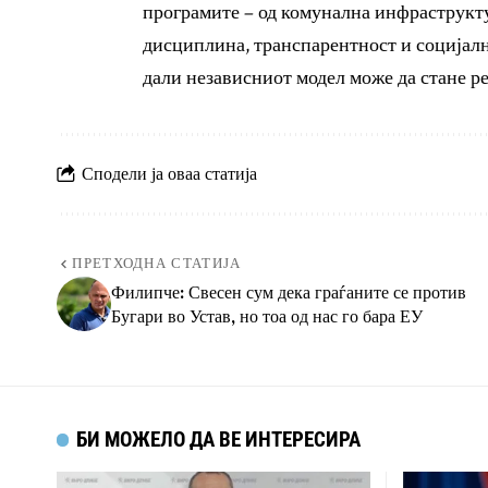
програмите – од комунална инфраструкту
дисциплина, транспарентност и социјални
дали независниот модел може да стане р
Сподели ја оваа статија
ПРЕТХОДНА СТАТИЈА
Филипче: Свесен сум дека граѓаните се против
Бугари во Устав, но тоа од нас го бара ЕУ
БИ МОЖЕЛО ДА ВЕ ИНТЕРЕСИРА