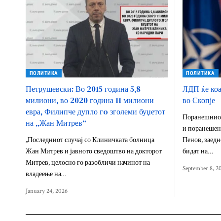
ПОЛИТИКА
ПОЛИТИКА
Петрушевски: Во 2015 година 5,8
ЛДП ќе коа
милиони, во 2020 година 11 милиони
во Скопје
евра, Филипче дупло гo зголеми буџетот
Поранешниот
на „Жан Митрев“
и поранешен 
„Последниот случај со Клиничката болница
Пенов, заедн
Жан Митрев и јавното сведоштво на докторот
бидат на…
Митрев, целосно го разобличи начинот на
September 8, 2
владеење на…
January 24, 2026