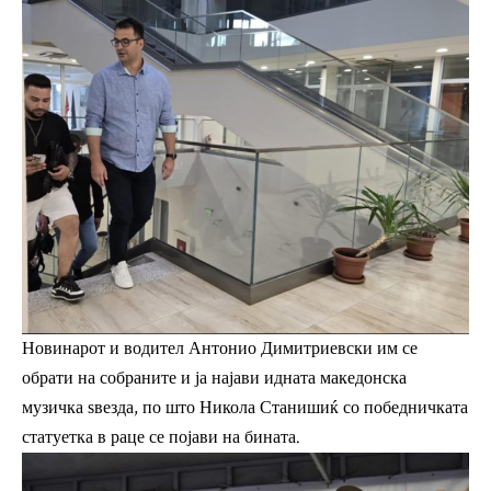
Новинарот и водител Антонио Димитриевски им се
обрати на собраните и ја најави идната македонска
музичка ѕвезда, по што Никола Станишиќ со победничката
статуетка в раце се појави на бината.