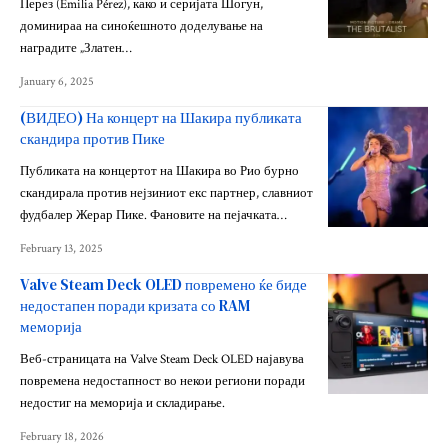
Перез (Emilia Pérez), како и серијата Шогун,
доминираа на синоќешното доделување на
наградите „Златен…
January 6, 2025
(ВИДЕО) На концерт на Шакира публиката
скандира против Пике
Публиката на концертот на Шакира во Рио бурно
скандирала против нејзиниот екс партнер, славниот
фудбалер Жерар Пике. Фановите на пејачката…
February 13, 2025
Valve Steam Deck OLED повремено ќе биде
недостапен поради кризата со RAM
меморија
Веб-страницата на Valve Steam Deck OLED најавува
повремена недостапност во некои региони поради
недостиг на меморија и складирање.
February 18, 2026