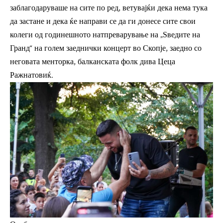
заблагодаруваше на сите по ред, ветувајќи дека нема тука
да застане и дека ќе направи се да ги донесе сите свои
колеги од годинешното натпреварување на „Ѕведите на
Гранд“ на голем заеднички концерт во Скопје, заедно со
неговата менторка, балканската фолк дива Цеца
Ражнатовиќ.