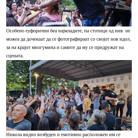
Особено еуфорични беа најмладите, па стотици од нив не
можеа да дочекаат да се фотографираат со својот нов идол,
за на крајот многумина и самите да му се придружат на
сцената.
Никола видно возбуден и емотивно расположен им се