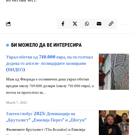
во негова чест.
БИ МОЖЕЛО ДА ВЕ ИНТЕРЕСИРА
Украл обетки од 710.000 евра, па ги голтнал
додека го апселе- полицајците шокирани
(ВИДЕО)
Маж од Флорида е осомничен дека украл обетки
вредни околу 769.000 долари (околу 710.000 евра), а
потоа ги проголтал за…
March 7, 2025
Златен глобус 2025: Доминација на
„Бруталист“ „Емилија Перез“ и „Шогун“
Филмовите Бруталист (The Brutalist) и Емилија