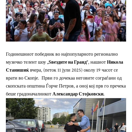
Годинешниот победник во најпопуларното регионално
музичко телент шоу
„Ѕвездите на Гранд“
, нашиот
Никола
Станишиќ
вчера, (петок 11 јули 2025) околу 19 часот се
врати во Скопје. Први го дочекаа неговите сограѓани од
скопската општина Ѓорче Петров, а оној кој прв го пречека
беше градоначалникот
Александар Стојковски.