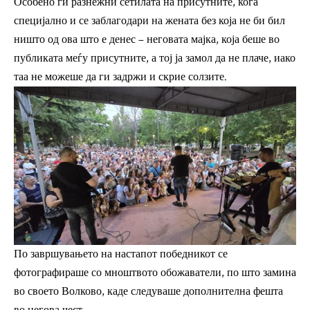
Особено ги разнежни сетилата на присутните, кога
специјално и се заблагодари на жената без која не би бил
ништо од ова што е денес – неговата мајка, која беше во
публиката меѓу присутните, а тој ја замол да не плаче, иако
таа не можеше да ги задржи и скрие солзите.
По завршувањето на настапот победникот се
фотографираше со мноштвото обожаватели, по што замина
во своето Волково, каде следуваше дополнителна фешта