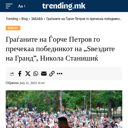
Aa
Trending
>
Blog
>
ЗАБАВА
>
Граѓаните на Ѓорче Петров го пречекаа победникот на „Ѕвездите на Гранд“, Никола Станишиќ
ЗАБАВА
Граѓаните на Ѓорче Петров го
пречекаа победникот на „Ѕвездите
на Гранд“, Никола Станишиќ
Објавено July 12, 2025 11:44