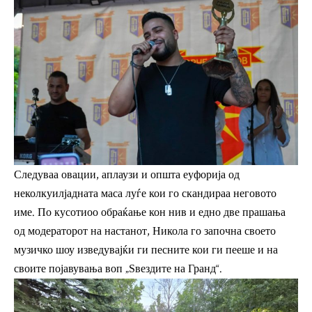
Следуваа овации, аплаузи и општа еуфорија од
неколкуилјадната маса луѓе кои го скандираа неговото
име. По кусотиоо обраќање кон нив и едно две прашања
од модераторот на настанот, Никола го започна своето
музичко шоу изведувајќи ги песните кои ги пееше и на
своите појавувања воп „Ѕвездите на Гранд“.