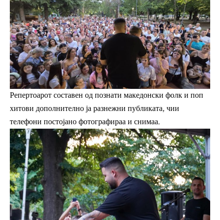
Репертоарот составен од познати македонски фолк и поп
хитови дополнително ја разнежни публиката, чии
телефони постојано фотографираа и снимаа.