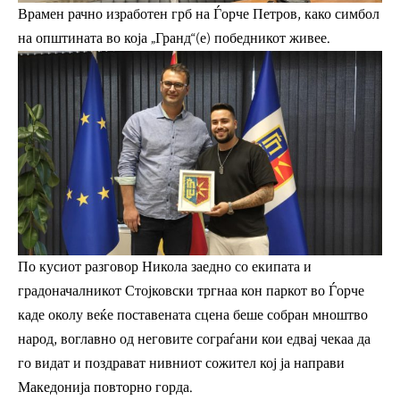
Врамен рачно изработен грб на Ѓорче Петров, како симбол
на општината во која „Гранд“(е) победникот живее.
По кусиот разговор Никола заедно со екипата и
градоначалникот Стојковски тргнаа кон паркот во Ѓорче
каде околу веќе поставената сцена беше собран мноштво
народ, воглавно од неговите сограѓани кои едвај чекаа да
го видат и поздрават нивниот сожител кој ја направи
Македонија повторно горда.