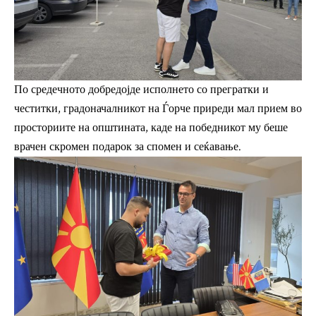
По средечното добредојде исполнето со прегратки и
честитки, градоначалникот на Ѓорче приреди мал прием во
просториите на општината, каде на победникот му беше
врачен скромен подарок за спомен и сеќавање.