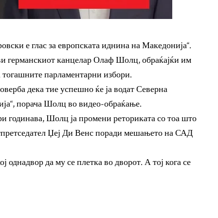
овски е глас за европската иднина на Македонија“.
јави германскиот канцелар Олаф Шолц, обраќајќи им
на тогашните парламентарни избори.
оверба дека тие успешно ќе ја водат Северна
ија“, порача Шолц во видео-обраќање.
ри годинава, Шолц ја промени реториката со тоа што
тпретседател Џеј Ди Венс поради мешањето на САД
ј однадвор да му се плетка во дворот. А тој кога се