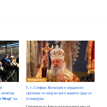
МАКЕДОНИЈА
и
Г. г. Стефан: Велигден е серадосно
д почеток
сретение со оној во кого нашето срце се
p Shop“ на
успокојува
Светлината на Христа воскреснатиот нека нè