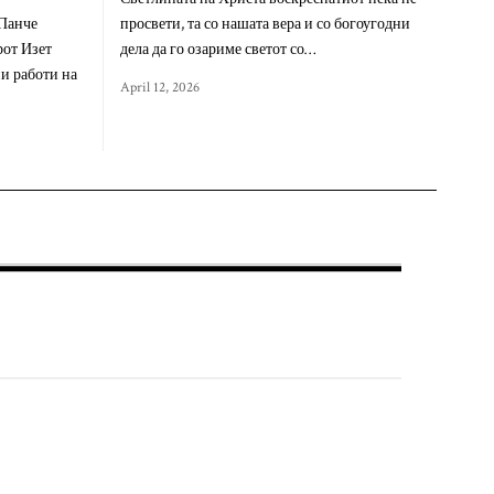
 Панче
просвети, та со нашата вера и со богоугодни
рот Изет
дела да го озариме светот со…
и работи на
April 12, 2026