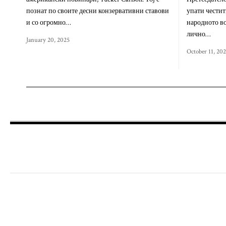
познат по своите десни конзервативни ставови
упати честит
и со огромно…
народното во
лично…
January 20, 2025
October 11, 20