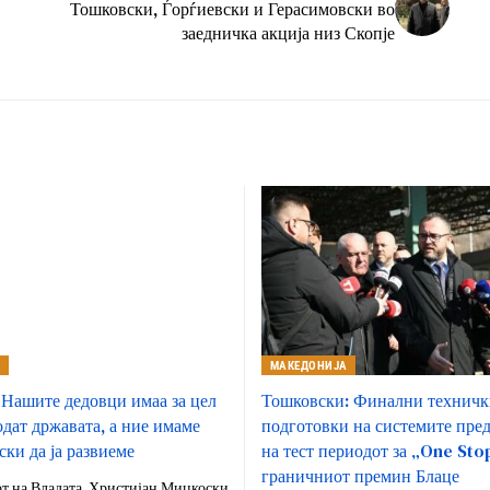
Тошковски, Ѓорѓиевски и Герасимовски во
заедничка акција низ Скопје
А
МАКЕДОНИЈА
Нашите дедовци имаа за цел
Тошковски: Финални техничк
одат државата, а ние имаме
подготовки на системите пре
ски да ја развиеме
на тест периодот за „One Sto
граничниот премин Блаце
т на Владата, Христијан Мицкоски