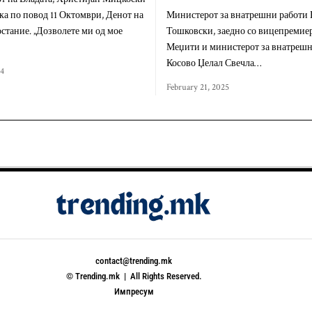
ка по повод 11 Октомври, Денот на
Министерот за внатрешни работи
стание. „Дозволете ми од мое
Тошковски, заедно со вицепремие
Меџити и министерот за внатрешн
Косово Џелал Свечла…
24
February 21, 2025
contact@trending.mk
© Trending.mk | All Rights Reserved.
Импресум