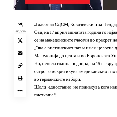
„Гласот за СДСМ, Ковачевски и за Пендар
Сподели
Ова, на 17 април минатата година го из
се на македонските гласачи во пресрет 
„Ова е вистинскиот пат и имам целосна д
Македонија до целта и во Европската Ун
Но, нецела година подоцна, на 15 февруа
остро го искритикува американскиот по
во германските избори.
Шолц, едноставно, не поднесува кога неко
плеткаше?!