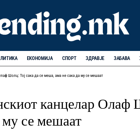
ЛИТИКА
ЕКОНОМИЈА
СПОРТ
ЗДРАВЈЕ
ЗАБАВА
аф Шолц: Тој сака да се меша, ама не сака да му се мешаат
нскиот канцелар Олаф Ш
а му се мешаат