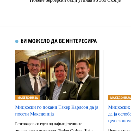
Повеќе берберски овци угинаа во Зоо Скопје
БИ МОЖЕЛО ДА ВЕ ИНТЕРЕСИРА
МАКЕДОНИЈА
МАКЕДОНИЈ
Мицкоски го покани Такер Карлсон да ја
Мицкоски: 
посети Македонија
да ја ослоб
цел економ
Разговарав со еден од највлијателните
американски новинари, Tucker Carlson. Тој е
Претседатело