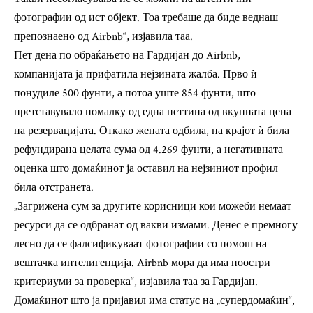
фотографии од ист објект. Тоа требаше да биде веднаш
препознаено од Airbnb“, изјавила таа.
Пет дена по обраќањето на Гардијан до Airbnb,
компанијата ја прифатила нејзината жалба. Прво ѝ
понудиле 500 фунти, а потоа уште 854 фунти, што
претставувало помалку од една петтина од вкупната цена
на резервацијата. Откако жената одбила, на крајот ѝ била
рефундирана целата сума од 4.269 фунти, а негативната
оценка што домаќинот ја оставил на нејзиниот профил
била отстранета.
„Загрижена сум за другите корисници кои можеби немаат
ресурси да се одбранат од вакви измами. Денес е премногу
лесно да се фалсификуваат фотографии со помош на
вештачка интелигенција. Airbnb мора да има поостри
критериуми за проверка“, изјавила таа за Гардијан.
Домаќинот што ја пријавил има статус на „супердомаќин“,