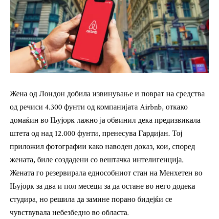
Жена од Лондон добила извинување и поврат на средства
од речиси 4.300 фунти од компанијата Airbnb, откако
домаќин во Њујорк лажно ја обвинил дека предизвикала
штета од над 12.000 фунти, пренесува
Гардијан
. Тој
приложил фотографии како наводен доказ, кои, според
жената, биле создадени со вештачка интелигенција.
Жената го резервирала еднособниот стан на Менхетен во
Њујорк за два и пол месеци за да остане во него додека
студира, но решила да замине порано бидејќи се
чувствувала небезбедно во областа.