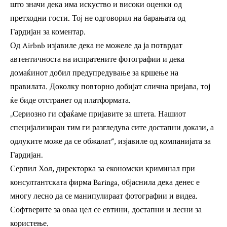
што значи дека има искуство и високи оценки од
претходни гости. Тој не одговорил на барањата од
Гардијан за коментар.
Од Airbnb изјавиле дека не можеле да ја потврдат
автентичноста на испратените фотографии и дека
домаќинот добил предупредување за кршење на
правилата. Доколку повторно добијат слична пријава, тој
ќе биде отстранет од платформата.
„Сериозно ги сфаќаме пријавите за штета. Нашиот
специјализиран тим ги разгледува сите достапни докази, а
одлуките може да се обжалат“, изјавиле од компанијата за
Гардијан.
Серпил Хол, директорка за економски криминал при
консултантската фирма Baringa, објаснила дека денес е
многу лесно да се манипулираат фотографии и видеа.
Софтверите за оваа цел се евтини, достапни и лесни за
користење.