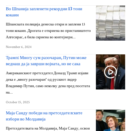
Во Шпанија запленети рекордни 13 тони
кокаин
Шпанската полиција денеска откри и заплени 13
тони кокаин. Дрогата е откриена во пристаништето
Алгесирас, а била скриена во контејнери…
November 6, 2024
Трамп: Многу сум разочаран, Путин може
веднаш да ја заврши војната, но не сака
Американскиот претседател Доналд Трамп изјави
дека е „многу разочаран“ од рускиот лидер
Владимир Путин, само неколку дена пред посетата
на…
October 15, 2025
Маја Санду победи на претседателските
избори во Молдавија
Претседателката на Молдавија, Маја Санду, освои