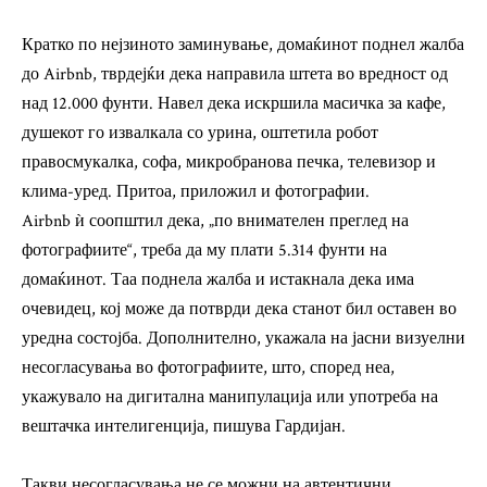
Кратко по нејзиното заминување, домаќинот поднел жалба
до Airbnb, тврдејќи дека направила штета во вредност од
над 12.000 фунти. Навел дека искршила масичка за кафе,
душекот го извалкала со урина, оштетила робот
правосмукалка, софа, микробранова печка, телевизор и
клима-уред. Притоа, приложил и фотографии.
Airbnb ѝ соопштил дека, „по внимателен преглед на
фотографиите“, треба да му плати 5.314 фунти на
домаќинот. Таа поднела жалба и истакнала дека има
очевидец, кој може да потврди дека станот бил оставен во
уредна состојба. Дополнително, укажала на јасни визуелни
несогласувања во фотографиите, што, според неа,
укажувало на дигитална манипулација или употреба на
вештачка интелигенција, пишува Гардијан.
Такви несогласувања не се можни на автентични