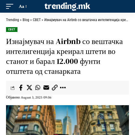
Aa
Trending
>
Blog
>
СВЕТ
>
Изнајмувач на Airbnb со вештачка интелигенција креирал штети во станот и барал 12.000 фунти отштета од станарката
СВЕТ
Изнајмувач на Airbnb со вештачка
интелигенција креирал штети во
станот и барал 12.000 фунти
отштета од станарката
Објавено August 3, 2025 09:06