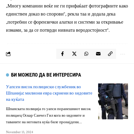
„Многу компании веќе не ги прифаќаат фотографиите како
единствен доказ во спорови“, рекла таа и додала дека
„потребни се форензички алатки и системи за откривање
измами, за да се потврди нивната веродостојност“.
БИ МОЖЕЛО ДА ВЕ ИНТЕРЕСИРА
Уапсен висок полициски службеник во
Шпанија: милиони евра скриени во ѕидовите
на куќата
Шпанската полиција го уапси поранешниот висок
полицаец Оскар Санчез Гил кога во ѕидовите и
таваните на неговата куќа биле пронајдени…
November 13, 2024