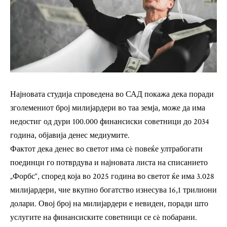
Најновата студија спроведена во САД покажа дека поради
зголемениот број милијардери во таа земја, може да има
недостиг од дури 100.000 финансиски советници до 2034
година, објавија денес медиумите.
Фактот дека денес во светот има сè повеќе ултрабогати
поединци го потврдува и најновата листа на списанието
„Форбс“, според која во 2025 година во светот ќе има 3.028
милијардери, чие вкупно богатство изнесува 16,1 трилиони
долари. Овој број на милијардери е невиден, поради што
услугите на финансиските советници се сè побарани.