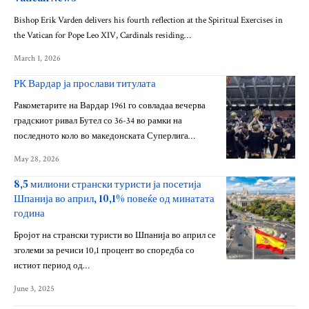
Bishop Erik Varden delivers his fourth reflection at the Spiritual Exercises in
the Vatican for Pope Leo XIV, Cardinals residing…
March 1, 2026
РК Вардар ја прослави титулата
Ракометарите на Вардар 1961 го совладаа вечерва
градскиот ривал Бутел со 36-34 во рамки на
последното коло во македонската Суперлига…
May 28, 2026
8,5 милиони странски туристи ја посетија
Шпанија во април, 10,1% повеќе од минатата
година
Бројот на странски туристи во Шпанија во април се
зголеми за речиси 10,1 процент во споредба со
истиот период од…
June 3, 2025