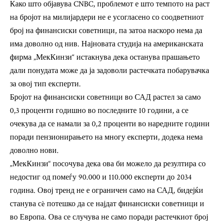
Како што објавува CNBC, проблемот е што темпото на раст
на бројот на милијардери не е усогласено со соодветниот
број на финансиски советници, па затоа наскоро нема да
има доволно од нив. Најновата студија на американската
фирма „МекКинзи“ истакнува дека останува прашањето
дали понудата може да ја задоволи растечката побарувачка
за овој тип експерти.
Бројот на финансиски советници во САД растел за само
0,3 проценти годишно во последните 10 години, а се
очекува да се намали за 0,2 проценти во наредните години
поради пензионирањето на многу експерти, додека нема
доволно нови.
„МекКинзи“ посочува дека ова би можело да резултира со
недостиг од помеѓу 90.000 и 110.000 експерти до 2034
година. Овој тренд не е ограничен само на САД, бидејќи
станува сè потешко да се најдат финансиски советници и
во Европа. Ова се случува не само поради растечкиот број