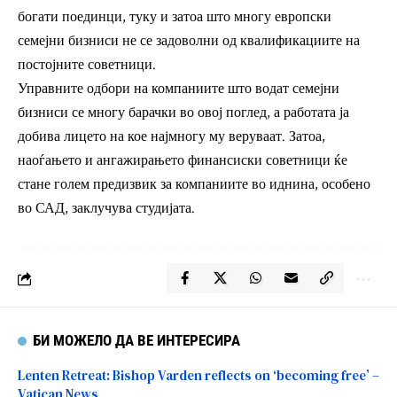
богати поединци, туку и затоа што многу европски
семејни бизниси не се задоволни од квалификациите на
постојните советници.
Управните одбори на компаниите што водат семејни
бизниси се многу барачки во овој поглед, а работата ја
добива лицето на кое најмногу му веруваат. Затоа,
наоѓањето и ангажирањето финансиски советници ќе
стане голем предизвик за компаниите во иднина, особено
во САД, заклучува студијата.
БИ МОЖЕЛО ДА ВЕ ИНТЕРЕСИРА
Lenten Retreat: Bishop Varden reflects on ‘becoming free’ –
Vatican News