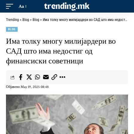
Aa
Trending
>
Blog
>
Blog
>
Има толку многу милијардери во САД што има недостиг од финансиски советници
BLOG
Има толку многу милијардери во
САД што има недостиг од
финансиски советници
Објавено May 19, 2025 08:48