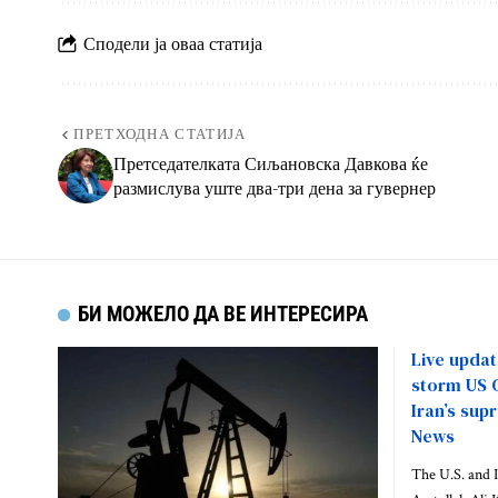
Сподели ја оваа статија
ПРЕТХОДНА СТАТИЈА
Претседателката Сиљановска Давкова ќе
размислува уште два-три дена за гувернер
БИ МОЖЕЛО ДА ВЕ ИНТЕРЕСИРА
Live updat
storm US C
Iran’s supr
News
The U.S. and I