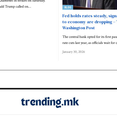
Khamenei in strikes on Saturday.
ald Trump called on…
BLOG
Fed holds rates steady, signa
to economy are dropping –
Washington Post
The central bank opted for its first pau
rate cuts last year, as officials wait for
January 30, 2026