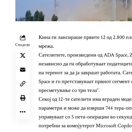
Кина ги лансираше првите 12 од 2.800 п
Сподели
мрежа.
Сателитите, произведени од ADA Space, Zh
независно да ги обработуваат податоците
на теренот за да ја завршат работата. Са
Space и го претставуваат првиот сегмент
пресметување со три тела“.
Секој од 12-те сателити има вграден мод
параметри и може да изврши 744 тера-оп
управуваат со 5 пета-операции во секунд
потребни за компјутерот Microsoft Copilo