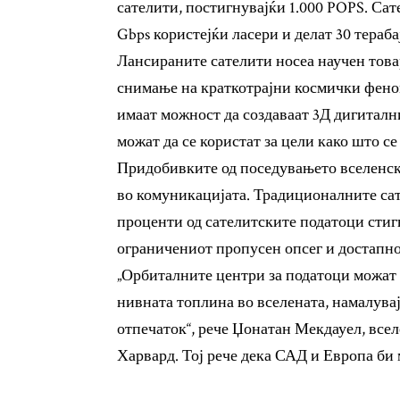
сателити, постигнувајќи 1.000 POPS. Сат
Gbps користејќи ласери и делат 30 тераба
Лансираните сателити носеа научен товар
снимање на краткотрајни космички феном
имаат можност да создаваат 3Д дигиталн
можат да се користат за цели како што се
Придобивките од поседувањето вселенски
во комуникацијата. Традиционалните сат
проценти од сателитските податоци стиг
ограничениот пропусен опсег и достапно
„Орбиталните центри за податоци можат да
нивната топлина во вселената, намалувај
отпечаток“, рече Џонатан Мекдауел, все
Харвард. Тој рече дека САД и Европа би