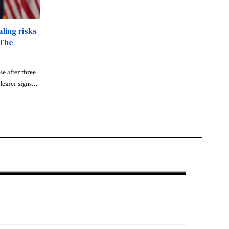
ling risks
 The
se after three
 clearer signs…