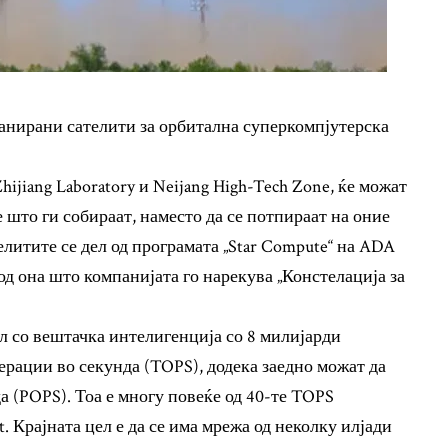
ланирани сателити за орбитална суперкомпјутерска
ijiang Laboratory и Neijang High-Tech Zone, ќе можат
 што ги собираат, наместо да се потпираат на оние
телитите се дел од програмата „Star Compute“ на ADA
 од она што компанијата го нарекува „Констелација за
ел со вештачка интелигенција со 8 милијарди
ерации во секунда (TOPS), додека заедно можат да
а (POPS). Тоа е многу повеќе од 40-те TOPS
t. Крајната цел е да се има мрежа од неколку илјади