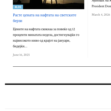
Ayatollah Ali 
President Don
BLOG
Расте цената на нафтата на светските
March 4, 2026
берзи
Цените на нафтата скокнаа за повеќе од 12
проценти минатата недела, достигнувајќи го
највисокото ниво од крајот на јануари,
бидејќи…
June 16, 2025