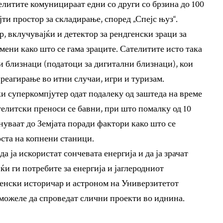
елитите комуницираат едни со други со брзина до 100
јти простор за складирање, според „Спејс њуз“.
, вклучувајќи и детектор за рендгенски зраци за
ени како што се гама зраците. Сателитите исто така
и близнаци (податоци за дигитални близнаци), кои
 реагирање во итни случаи, игри и туризам.
 суперкомпјутер одат подалеку од заштеда на време
елитски преноси се бавни, при што помалку од 10
нуваат до Земјата поради фактори како што се
ста на копнени станици.
 ја искористат сончевата енергија и да ја зрачат
ќи ги потребите за енергија и јаглеродниот
ленски историчар и астроном на Универзитетот
 можеле да спроведат слични проекти во иднина.