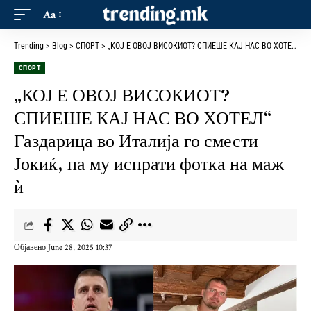
Aa
Trending
>
Blog
>
СПОРТ
>
„КОЈ Е ОВОЈ ВИСОКИОТ? СПИЕШЕ КАЈ НАС ВО ХОТЕЛ“ Газдарица во Италија го смести Јокиќ, па му испрати фотка на маж ѝ
СПОРТ
„КОЈ Е ОВОЈ ВИСОКИОТ?
СПИЕШЕ КАЈ НАС ВО ХОТЕЛ“
Газдарица во Италија го смести
Јокиќ, па му испрати фотка на маж
ѝ
Објавено June 28, 2025 10:37