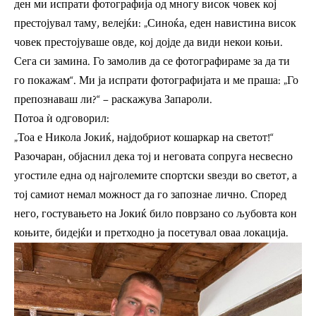
ден ми испрати фотографија од многу висок човек кој
престојувал таму, велејќи: „Синоќа, еден навистина висок
човек престојуваше овде, кој дојде да види некои коњи.
Сега си замина. Го замолив да се фотографираме за да ти
го покажам“. Ми ја испрати фотографијата и ме праша: „Го
препознаваш ли?“ – раскажува Запароли.
Потоа ѝ одговорил:
„Тоа е Никола Јокиќ, најдобриот кошаркар на светот!“
Разочаран, објаснил дека тој и неговата сопруга несвесно
угостиле една од најголемите спортски ѕвезди во светот, а
тој самиот немал можност да го запознае лично. Според
него, гостувањето на Јокиќ било поврзано со љубовта кон
коњите, бидејќи и претходно ја посетувал оваа локација.