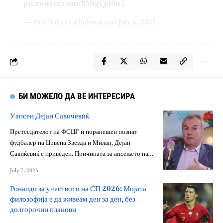
pic.twitter.com/BMfgCjdSu3
— HideNakaa (@hidenakaaa)
July 6, 2023
БИ МОЖЕЛО ДА ВЕ ИНТЕРЕСИРА
Уапсен Дејан Савичевиќ
Претседателот на ФСЦГ и поранешен познат
фудбалер на Црвена Звезда и Милан, Дејан
Савиќевиќ е приведен. Причината за апсењето на…
July 7, 2025
Роналдо за учеството на СП 2026: Мојата
филозофија е да живеам ден за ден, без
долгорочни планови