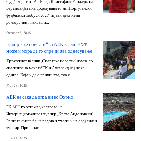
Фудбалерот на Ал-Наср, Кристијано Роналдо, на
церемонијата на доделувањето на „Португалски
фудбалски глобуси 2025“ изјави дека нема
долгорочни планови и…
October 8, 2025
„Спортске новости“ за АЕК: Само ЕХФ
може и мора да го спречи oва однесување
Хрватскиот весник „Спортске новости“ излезе со
анализиза за мечотАЕК и Алкалоид кој не се
одигра. Која и да е причината, тоа е…
May 29, 2025
АЕК не сака да игра ни во Охрид
РК АEK го откажа учеството на
Интернационалниот турнир „Крсте Андоновски“
Грчката екипа беше редовен учесник на овој силен
турнир. Причината…
June 22, 2025