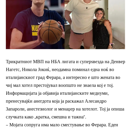
Трикратниот МВП на НБА лигата и суперѕвезда на Денвер
Нагетс, Никола Јокиќ, неодамна поминал една ноќ во
италијанскиот град Ферара, а интересно е што жената во
чиј мал хотел престојувал воопшто не знаела кој е тој.
Информацијата ја објавија италијанските медиуми,
пренесувајќи анегдота која ја раскажал Алесандро
Запароли, анестезиолог и менаџер на хотелот. Тој ја опиша
случката како „кратка, смешна и тажна“.
– Мојата сопруга има мало сместување во Ферара. Еден