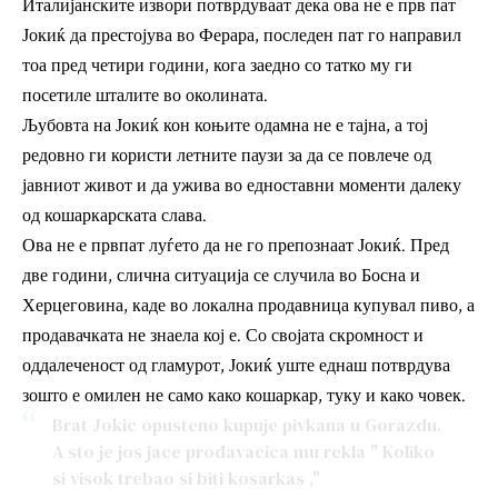
Италијанските извори потврдуваат дека ова не е прв пат
Јокиќ да престојува во Ферара, последен пат го направил
тоа пред четири години, кога заедно со татко му ги
посетиле шталите во околината.
Љубовта на Јокиќ кон коњите одамна не е тајна, а тој
редовно ги користи летните паузи за да се повлече од
јавниот живот и да ужива во едноставни моменти далеку
од кошаркарската слава.
Ова не е првпат луѓето да не го препознаат Јокиќ. Пред
две години, слична ситуација се случила во Босна и
Херцеговина, каде во локална продавница купувал пиво, а
продавачката не знаела кој е. Со својата скромност и
оддалеченост од гламурот, Јокиќ уште еднаш потврдува
зошто е омилен не само како кошаркар, туку и како човек.
Brat Jokic opusteno kupuje pivkana u Gorazdu.
A sto je jos jace prodavacica mu rekla " Koliko
si visok trebao si biti kosarkas ,"