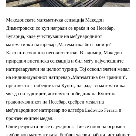
Македонската математичка сензација Македон
Димитровски со куп награди се враќа и од Несебар,
Бугарија, каде учествуваше на меѓународниот
математички натпревар „Математика без граници“.
Како што соопшти неговиот татко, Владимир, Македон
приредил вистинска сензација и бил меѓу најуспешните
натпреварувачи на целиот турнир. Тој освоил златен медал
на индивидуалниот натпревар „Математика без граници“,
прво место – победник на Купот, награда за математичка
ѕвезда на турнирот, апсолутен победник на Купот на
градоначалникот на Несебар, сребрен медал на
меѓународниот натпревар по алгебра Ludovico Ferrari и
бронзен екипен медал.
Овие резултати не се случајност. Тие се плод на огромна
љубов кон математиката, безброј часови работа, истрајност