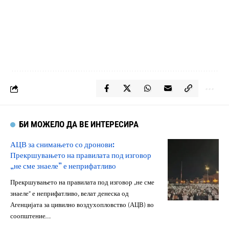
БИ МОЖЕЛО ДА ВЕ ИНТЕРЕСИРА
АЦВ за снимањето со дронови:
Прекршувањето на правилата под изговор
„не сме знаеле” е неприфатливо
Прекршувањето на правилата под изговор „не сме
знаеле” е неприфатливо, велат денеска од
Агенцијата за цивилно воздухопловство (АЦВ) во
соопштение…