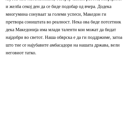
и желба секој ден да се биде подобар од вчера. Додека
многумина сонуваат за големи успеси, Македон ги
претвора соништата во реалност. Нека ова биде потсетник
дека Македонија има млади таленти кои можат да бидат
најдобри во светот. Наша обврска е да ги поддржиме, затоа
што тие се најубавите амбасадори на нашата држава, вели
неговиот татко.