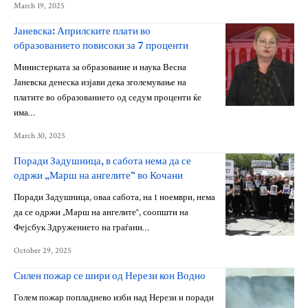
March 19, 2025
Јаневска: Априлските плати во
образованието повисоки за 7 проценти
Министерката за образование и наука Весна
Јаневска денеска изјави дека зголемување на
платите во образованието од седум проценти ќе
има…
March 30, 2025
Поради Задушница, в сабота нема да се
одржи „Марш на ангелите“ во Кочани
Поради Задушница, оваа сабота, на 1 ноември, нема
да се одржи „Марш на ангелите“, соопшти на
Фејсбук Здружението на граѓани…
October 29, 2025
Силен пожар се шири од Нерези кон Водно
Голем пожар попладнево изби над Нерези и поради