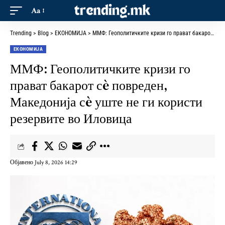
Aa
Trending
>
Blog
>
ЕКОНОМИЈА
>
ММФ: Геополитичките кризи го прават бакарот сè повреден, Македонија сè уште не ги користи резервите во Иловица
ЕКОНОМИЈА
ММФ: Геополитичките кризи го
прават бакарот сè повреден,
Македонија сè уште не ги користи
резервите во Иловица
Објавено July 8, 2026 14:29