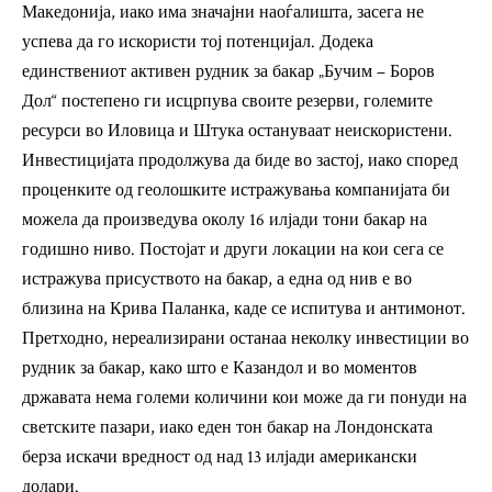
Македонија, иако има значајни наоѓалишта, засега не
успева да го искористи тој потенцијал. Додека
единствениот активен рудник за бакар „Бучим – Боров
Дол“ постепено ги исцрпува своите резерви, големите
ресурси во Иловица и Штука остануваат неискористени.
Инвестицијата продолжува да биде во застој, иако според
проценките од геолошките истражувања компанијата би
можела да произведува околу 16 илјади тони бакар на
годишно ниво. Постојат и други локации на кои сега се
истражува присуството на бакар, а една од нив е во
близина на Крива Паланка, каде се испитува и антимонот.
Претходно, нереализирани останаа неколку инвестиции во
рудник за бакар, како што е Казандол и во моментов
државата нема големи количини кои може да ги понуди на
светските пазари, иако еден тон бакар на Лондонската
берза искачи вредност од над 13 илјади американски
долари.