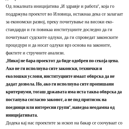
Од локалната иницијатива „И здравје и работа“, која го
поддржува проектот во Иловица, истакнаа дека се залагаат
за економски развој, преку почитување на високи еко-
стандарди и ги повикаа институциите доследно да ги
почитуваат судските одлуки, да ги спроведат законските
процедури и да носат одлуки врз основа на законите,
фактите и стручните анализи.
„Никој не бара проектот да биде одобрен по секоја цена.
Ако не ги исполнува сите законски, технички и
еколошки услови, институциите имаат обврска да не
дадат дозвола. Но, ако ги исполнува сите пропишани
критериуми, тогаш државата има иста таква обврска да
постапува согласно законот, а не под притисок на
поединци или интересни групи“, наведоа неодамна од
иницијативата.
Додека кај нас проектите за ископ на бакар се соочуваат со