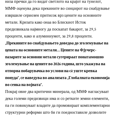
низа пречки да го видат светлото на крајот на тунелот,
ММФ оценува дека прекините во синџирот на снабдување
извршиле сериозен притисок врз цените на основните
метали. Кризата како онаа во Блискиот Исток
предизвикала најмногу да поскапат бакарот, за 29,5
проценти, како и алуминиумот, за 29,8 проценти.
„Прекините во снабдувањето доведоа до зголемување на
цената на основните метали… Цените на Фјучерс-
пазарите за основни метали сугерираат понатамошно
зголемување на цените во 2026 година, што укажува на
отпорна побарувачка во услови на сè уште кревка
понуда“, се наведува во анализата „Глобалната економија
во сенка на војната“.
Покрај овие два критични минерала, од ММФ нагласуваат
дека големи предизвици има и со ретките земни елементи,
па ги повикуваат владите да промовираат комплементарни
структурни реформи што би ги поедноставиле дозволите