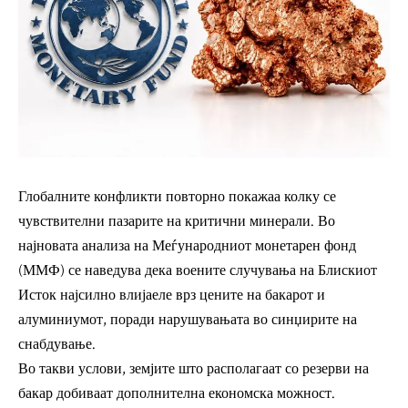
Глобалните конфликти повторно покажаа колку се
чувствителни пазарите на критични минерали. Во
најновата анализа на Меѓународниот монетарен фонд
(ММФ) се наведува дека воените случувања на Блискиот
Исток најсилно влијаеле врз цените на бакарот и
алуминиумот, поради нарушувањата во синџирите на
снабдување.
Во такви услови, земјите што располагаат со резерви на
бакар добиваат дополнителна економска можност.