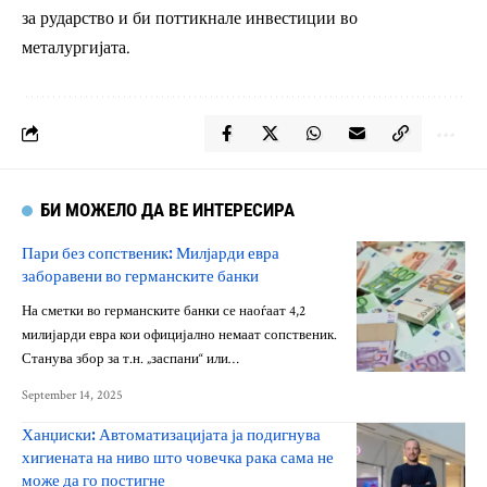
за рударство и би поттикнале инвестиции во
металургијата.
БИ МОЖЕЛО ДА ВЕ ИНТЕРЕСИРА
Пари без сопственик: Милјарди евра
заборавени во германските банки
На сметки во германските банки се наоѓаат 4,2
милијарди евра кои официјално немаат сопственик.
Станува збор за т.н. „заспани“ или…
September 14, 2025
Ханџиски: Автоматизацијата ја подигнува
хигиената на ниво што човечка рака сама не
може да го постигне