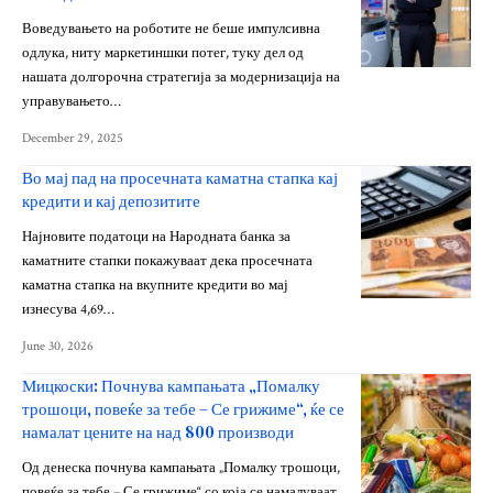
Воведувањето на роботите не беше импулсивна
одлука, ниту маркетиншки потег, туку дел од
нашата долгорочна стратегија за модернизација на
управувањето…
December 29, 2025
Во мај пад на просечната каматна стапка кај
кредити и кај депозитите
Најновите податоци на Народната банка за
каматните стапки покажуваат дека просечната
каматна стапка на вкупните кредити во мај
изнесува 4,69…
June 30, 2026
Мицкоски: Почнува кампањата „Помалку
трошоци, повеќе за тебе – Се грижиме“, ќе се
намалат цените на над 800 производи
Од денеска почнува кампањата „Помалку трошоци,
повеќе за тебе – Се грижиме“ со која се намалуваат