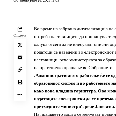
Објавено June 26, 2025 18:03
Во време на забрзана дигитализација на
Сподели
потреба наставниците да пополнуваат ед
одлука отсега да не внесуваат описни оце
податоци се наведени во електронскиот д
наставници, рече министерката за образо
на пратеничко прашање во Собранието.
„Административното работење ќе се од
образовниот систем и во работeњето на
како нова владина гарнитура. Ова може
податоците електронски да се преземаат
претходните министри“, рече Јаневска.
На прашањето зошто се менуваат правил