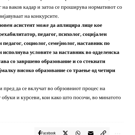
 на ваков кадар и затоа се проширува нормативот со
ријавуваат на конкурсите.
зовен асистент може да аплицира лице кое
рехабилитатор, педагог, психолог, социјален
 педагог, социолог, семејнолог, наставник по
ги исполнува условите за наставник во одделенска
ава со завршено образование и со стекнати
јмалку високо образование со траење од четири
 пред да се вклучат во обрзовниот процес на
 обуки и курсеви, кои како што посочи, во минатото
Facebook