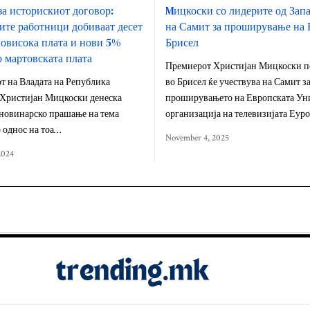
а историскиот договор:
Mицкоски со лидерите од Зап
ите работници добиваат десет
на Самит за проширување на 
овисока плата и нови 5%
Брисел
о мартовската плата
Премиерот Христијан Мицкоски п
т на Владата на Република
во Брисел ќе учествува на Самит з
 Христијан Мицкоски денеска
проширувањето на Европската Уни
 новинарско прашање на тема
организација на телевизијата Еур
о однос на тоа…
November 4, 2025
2024