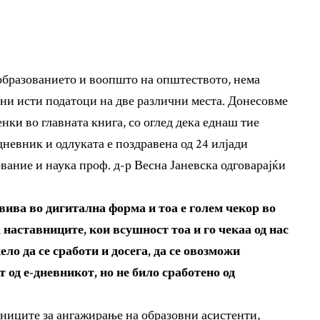
 образованието и воопшто на општеството, нема
ни исти податоци на две различни места. Донесовме
нки во главната книга, со оглед дека еднаш тие
невник и одлуката е поздравена од 24 илјади
вание и наука проф. д-р Весна Јаневска одговарајќи
вива во дигитална форма и тоа е голем чекор во
 наставниците, кои всушност тоа и го чекаа од нас
ло да се сработи и досега, да се овозможи
 од е-дневникот, но не било сработено од
ниците за ангажирање на образовни асистенти,