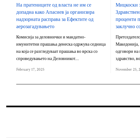
На пратениците од власта не им се
Мицкоски з
допадна како Апасиев ја организира
Здравствен
надзорната расправа за Ефектите од
проценти п
аерозагадувањето
заклучно с
Комисија за деловнички и мандатно-
Претседатело
имунитетни прашања денеска одржува седница
Македонија,
на која се разгледуваат прашања во врска со
одговори на
спроведувањето на Деловникот…
здравство, в
February 17, 2025
November 25, 