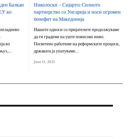
аден Балкан
Николоски – Сијарто: Силното
ЕУ во
партнерство со Унгарија и носи огромен
бенефит на Македонија
опладнево
Нашите односи со пријателите продолжуваме
а
да ги градиме на уште повисоко ниво.
ја во
Посветено работиме на реформските процеси,
оњуз,…
државата ја упатуваме…
June 13, 2025