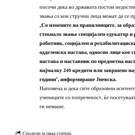
посочи дека во државата постои недостиг
звања со кои стручни лица можат да се п
„Со измените на правилниците, за обра
стекнало звање специјален едукатор и 
работник, социјален и рехабилитациски
одделенска настава, односно лице кое 
настава и наставник по предметна наст
најмалку 240 кредити или завршено на
години“, информираше Јневска.
Напомена и дека сите образовни аситенти
учениците со попреченост, ќе посетуваат
ги немаше.
Сподели ја оваа статија