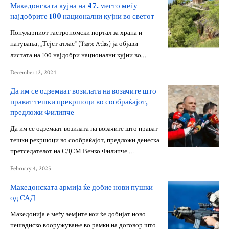
Македонската кујна на 47. место меѓу
најдобрите 100 национални кујни во светот
Популарниот гастрономски портал за храна и
патувања, „Тејст атлас“ (Taste Atlas) ја објави
листата на 100 најдобри национални кујни во…
December 12, 2024
Да им се одземаат возилата на возачите што
прават тешки прекршоци во сообраќајот,
предложи Филипче
Да им се одземаат возилата на возачите што прават
тешки рекршоци во сообраќајот, предложи денеска
претседателот на СДСМ Венко Филипче.…
February 4, 2025
Македонската армија ќе добие нови пушки
од САД
Македонија е меѓу земјите кои ќе добијат ново
пешадиско вооружување во рамки на договор што