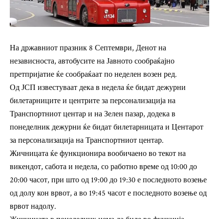
На државниот празник 8 Септември, Денот на
независноста, автобусите на Јавното сообраќајно
претпријатие ќе сообраќаат по неделен возен ред.
Од ЈСП известуваат дека в недела ќе бидат дежурни
билетарниците и центрите за персонализација на
Транспортниот центар и на Зелен пазар, додека в
понеделник дежурни ќе бидат билетарницата и Центарот
за персонализација на Транспортниот центар.
Жичницата ќе функционира вообичаено во текот на
викендот, сабота и недела, со работно време од 10:00 до
20:00 часот, при што од 19:00 до 19:30 е последното возење
од долу кон врвот, а во 19:45 часот е последното возење од
врвот надолу.