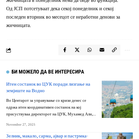
Жичницата в понеделник нема да биде во функција.
Од ЈСП потсетуваат дека секој понеделник и секој
последен вторник во месецот се неработни денови за
жичницата.
БИ МОЖЕЛО ДА ВЕ ИНТЕРЕСИРА
Итен состанок во ЦУК поради лизгање на
земјиште на Водно
Во Центарот за управување со кризи денес се
одржа итен координативен состанок на кој
присуствуваа директорот на ЦУК, Мухамед Али,…
November 27, 2025
Зелник, макало, сарма, ајвар и пастрмка-