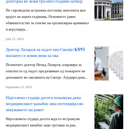
докторка ќе лежи три ипол години затвор
По спроведена истражна постапка започната кон
крајот на април годинава, Основното јавно
обвинителство за гонење на организиран криминал
и корупција…
July 22, 2025
Доктор Лазаров за чадот низ Скопје: KN95
маските се измислени за ова
Познатиот доктор Ненад Лазаров, алармира за
опасноста од чадот предизвикан од пожарите на
депониите во околината на Скопје. Алудира дека…
September 13, 2025
Најголема студија досега покажува дека
медицинскиот канабис има потенцијал во
лекувањето на ракот
Најголемата студија досега која го истражува
медицинскиот канабис како третман за рак,