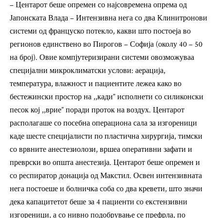
– Центарот беше опремен со најсовремена опрема од
Јапонската Влада – Интензивна нега со два Клинитронови
системи од француско потекло, какви што постоеја во
регионов единствено во Пирогов – Софија (околу 40 – 50
на број). Овие компјутеризирани системи овозможуваа
специјални микроклиматски услови: аерација,
температура, влажност и пациентите лежеа како во
бестежински простор на ,,кади” исполнети со силиконски
песок кој ,,врие” поради проток на воздух. Центарот
располагаше со посебна операциона сала за изгореници
каде шесте специјалисти по пластична хирургија, тимски
со врвните анестезиолози, вршеа оперативни зафати и
преврски во општа анестезија. Центарот беше опремен и
со респиратор донација од Макстил. Освен интензивната
нега постоеше и болничка соба со два кревети, што значи
дека капацитетот беше за 4 пациенти со екстензивни
изгореници, а со нивно подобрување се префрла, по