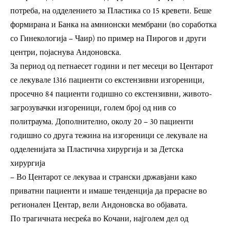
потреба, на одделението за Пластика со 15 кревети. Беше
формирана и Банка на амнионски мембрани (во соработка
со Гинекологија – Чаир) по пример на Пирогов и други
центри, појаснува Андоновска.
За период од петнаесет години и пет месеци во Центарот
се лекувале 1316 пациенти со екстензивни изгореници,
просечно 84 пациенти годишно со екстензивни, живото-
загрозувачки изгореници, голем број од нив со
политраума. Дополнително, околу 20 – 30 пациенти
годишно со друга тежина на изгореници се лекувале на
одделенијата за Пластична хирургија и за Детска
хирургија
– Во Центарот се лекуваа и странски државјани како
приватни пациенти и имаше тенденција да прерасне во
регионален Центар, вели Андоновска во објавата.
По трагичната несреќа во Кочани, најголем дел од