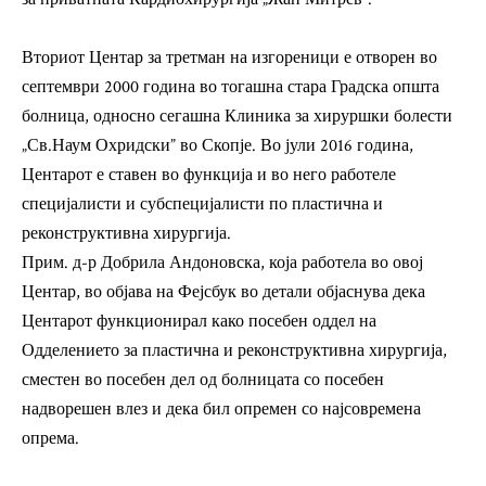
Вториот Центар за третман на изгореници е отворен во
септември 2000 година во тогашна стара Градска општа
болница, односно сегашна Клиника за хируршки болести
„Св.Наум Охридски” во Скопје. Во јули 2016 година,
Центарот е ставен во функција и во него работеле
специјалисти и субспецијалисти по пластична и
реконструктивна хирургија.
Прим. д-р Добрила Андоновска, која работела во овој
Центар, во објава на Фејсбук во детали објаснува дека
Центарот функционирал како посебен оддел на
Одделението за пластична и реконструктивна хирургија,
сместен во посебен дел од болницата со посебен
надворешен влез и дека бил опремен со најсовремена
опрема.