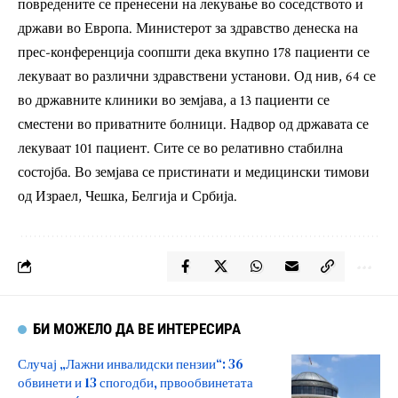
повредените се пренесени на лекување во соседството и
држави во Европа. Министерот за здравство денеска на
прес-конференција соопшти дека вкупно 178 пациенти се
лекуваат во различни здравствени установи. Од нив, 64 се
во државните клиники во земјава, а 13 пациенти се
сместени во приватните болници. Надвор од државата се
лекуваат 101 пациент. Сите се во релативно стабилна
состојба. Во земјава се пристинати и медицински тимови
од Израел, Чешка, Белгија и Србија.
БИ МОЖЕЛО ДА ВЕ ИНТЕРЕСИРА
Случај „Лажни инвалидски пензии“: 36
обвинети и 13 спогодби, првообвинетата