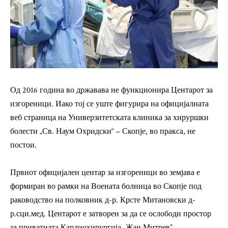
Од 2016 година во државава не функционира Центарот за
изгореници. Иако тој се уште фигурира на официјалната
веб страница на Универзитетската клиника за хируршки
болести „Св. Наум Охридски“ – Скопје, во пракса, не
постои.
Првиот официјален центар за изгореници во земјава е
формиран во рамки на Воената болница во Скопје под
раководство на полковник д-р. Крсте Митановски д-
р.сци.мед. Центарот е затворен за да се ослободи простор
за приватната Кардиохирургија „Жан Митрев”.