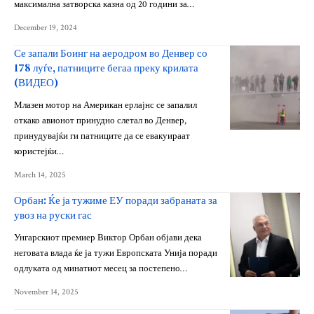
максимална затворска казна од 20 години за…
December 19, 2024
Се запали Боинг на аеродром во Денвер со
178 луѓе, патниците бегаа преку крилата
(ВИДЕО)
Млазен мотор на Американ ерлајнс се запалил
откако авионот принудно слетал во Денвер,
принудувајќи ги патниците да се евакуираат
користејќи…
March 14, 2025
Орбан: Ќе ја тужиме ЕУ поради забраната за
увоз на руски гас
Унгарскиот премиер Виктор Орбан објави дека
неговата влада ќе ја тужи Европската Унија поради
одлуката од минатиот месец за постепено…
November 14, 2025