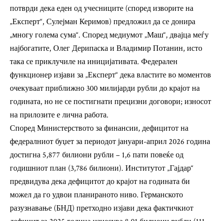
потврди дека еден од учесниците (според изворите на
„Експерт“, Сулејман Керимов) предложил да се донира
„многу голема сума“. Според медиумот „Маш“, двајца меѓу
најбогатите, Олег Дерипаска и Владимир Потанин, исто
така се приклучиле на иницијативата. Федерален
функционер изјави за „Експерт“ дека властите во моментов
очекуваат приближно 300 милијарди рубли до крајот на
годината, но не се постигнати прецизни договори; износот
на прилозите е лична работа.
Според Министерството за финансии, дефицитот на
федералниот буџет за периодот јануари-април 2026 година
достигна 5,877 билиони рубли – 1,6 пати повеќе од
годишниот план (3,786 билиони). Институтот „Гајдар“
предвидува дека дефицитот до крајот на годината би
можел да го удвои планираното ниво. Германското
разузнавање (БНД) претходно изјави дека фактичкиот