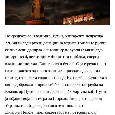
По средбата со Владимир Путин, олигарсите испратија
220 милијарди рубли донации за војната.Големите руски
бизнисмени донираа 220 милијарди рубли (3 милијарди
долари) во буџетот преку бесплатни плаќања, според
владиниот портал „Електронски буџет“. Ова е речиси 130
пати повисоко од проектираните приходи од овој вид
приходи за целата година, според „Експерт“. Причината за
овие „доброволни прилози“ беше затворената средба на
Владимир Путин со олигарсите на 26 март, на која Путин
ја објави својата намера да ја продолжи војната против
Украина и побара од бизнисите да помогнат.
Дмитриј Песков, прес-секретарот на претседателот,