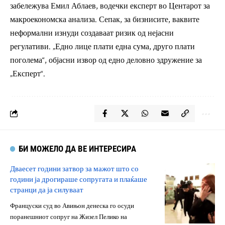
забележува Емил Аблаев, водечки експерт во Центарот за
макроекономска анализа. Сепак, за бизнисите, ваквите
неформални изнуди создаваат ризик од нејасни
регулативи. „Едно лице плати една сума, друго плати
поголема“, објасни извор од едно деловно здружение за
„Експерт“.
БИ МОЖЕЛО ДА ВЕ ИНТЕРЕСИРА
Дваесет години затвор за мажот што со
години ја дрогираше сопругата и плаќаше
странци да ја силуваат
Француски суд во Авињон денеска го осуди
поранешниот сопруг на Жизел Пелико на