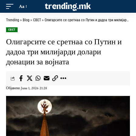
Aa
Trending
>
Blog
>
СВЕТ
>
Олигарсите се сретнаа со Путин и дадоа три милијарди долари донации за војната
СВЕТ
Олигарсите се сретнаа со Путин и
дадоа три милијарди долари
донации за војната
Објавено June 1, 2026 21:28