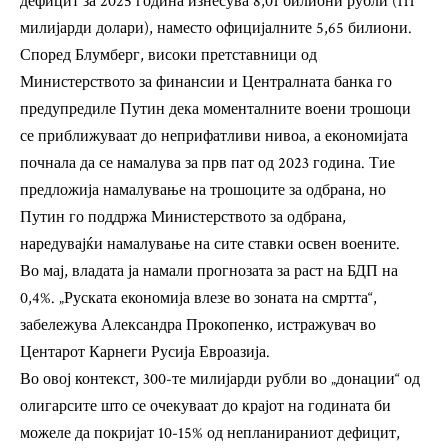
дефицит за 2025 година изнесува 8,01 билиони рубли (111
милијарди долари), наместо официјалните 5,65 билиони.
Според Блумберг, високи претставници од
Министерството за финансии и Централната банка го
предупредиле Путин дека моменталните воени трошоци
се приближуваат до неприфатливи нивоа, а економијата
почнала да се намалува за прв пат од 2023 година. Тие
предложија намалување на трошоците за одбрана, но
Путин го поддржа Министерството за одбрана,
наредувајќи намалување на сите ставки освен воените.
Во мај, владата ја намали прогнозата за раст на БДП на
0,4%. „Руската економија влезе во зоната на смртта“,
забележува Александра Прокопенко, истражувач во
Центарот Карнеги Русија Евроазија.
Во овој контекст, 300-те милијарди рубли во „донации“ од
олигарсите што се очекуваат до крајот на годината би
можеле да покријат 10-15% од непланираниот дефицит,