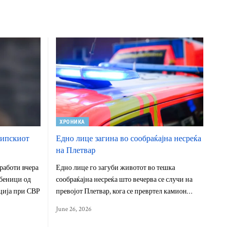
ХРОНИКА
типскиот
Едно лице загина во сообраќајна несреќа
на Плетвар
работи вчера
Едно лице го загуби животот во тешка
беници од
сообраќајна несреќа што вечерва се случи на
ција при СВР
превојот Плетвар, кога се превртел камион…
June 26, 2026