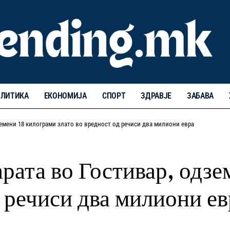
ЛИТИКА
ЕКОНОМИЈА
СПОРТ
ЗДРАВЈЕ
ЗАБАВА
земени 18 килограми злато во вредност од речиси два милиони евра
арата во Гостивар, одз
д речиси два милиони ев