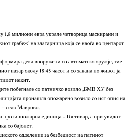
у 1,8 милиони евра украле четворица маскирани и
от грабеж“ на златарница која се наоѓа во центарот
формира дека вооружени со автоматско оружје, тие
иот пазар околу 18:45 часот и со закана по живот ја
атниот накит.
ите побегнале со патничко возило „БМВ Х3“ без
полицијата пронашла опожарено возило со ист опис на
 – село Маврово.
а противпожарна единица – Гостивар, а при увидот
ка со бајонет.
циското одделение за безбедност на патниот