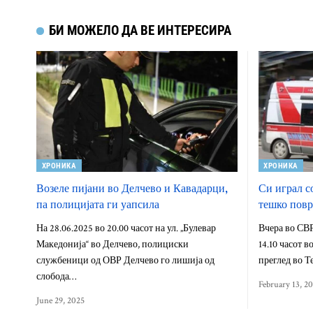
БИ МОЖЕЛО ДА ВЕ ИНТЕРЕСИРА
ХРОНИКА
ХРОНИКА
Возеле пијани во Делчево и Кавадарци,
Си играл со
па полицијата ги уапсила
тешко повр
На 28.06.2025 во 20.00 часот на ул. „Булевар
Вчера во СВР
Македонија“ во Делчево, полициски
14.10 часот в
службеници од ОВР Делчево го лишија од
преглед во 
слобода…
February 13, 2
June 29, 2025