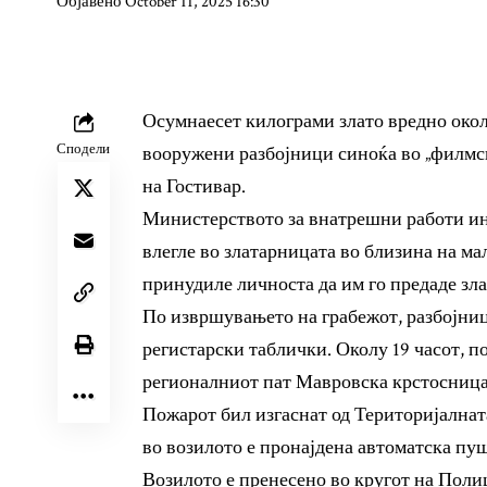
Објавено October 11, 2025 16:30
Осумнаесет килограми злато вредно окол
Сподели
вооружени разбојници синоќа во „филмски
на Гостивар.
Министерството за внатрешни работи ин
влегле во златарницата во близина на мал
принудиле личноста да им го предаде зл
По извршувањето на грабежот, разбојниц
регистарски таблички. Околу 19 часот, 
регионалниот пат Мавровска крстосница
Пожарот бил изгаснат од Територијалнат
во возилото е пронајдена автоматска пуш
Возилото е пренесено во кругот на Поли