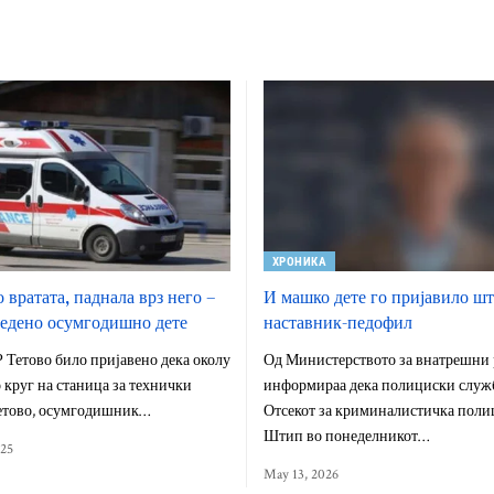
ХРОНИКА
 вратата, паднала врз него –
И машко дете го пријавило ш
едено осумгодишно дете
наставник-педофил
 Тетово било пријавено дека околу
Од Министерството за внатрешни 
о круг на станица за технички
информираа дека полициски служ
Тетово, осумгодишник…
Отсекот за криминалистичка поли
Штип во понеделникот…
025
May 13, 2026