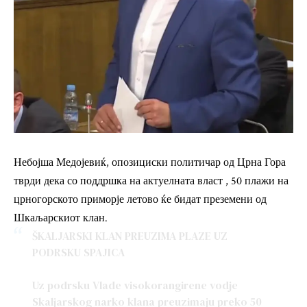
Небојша Медојевиќ, опозициски политичар од Црна Гора
тврди дека со поддршка на актуелната власт , 50 плажи на
црногорското приморје летово ќе бидат преземени од
Шкаљарскиот клан.
ŠKALJARSKI KLAN PREUZIMA PLAZE UZ
PODRSKU SPAJICA
Uz podrsku Vlade visokorangirene vodje
Skaljarskog narko klana preuzimaju preko 50