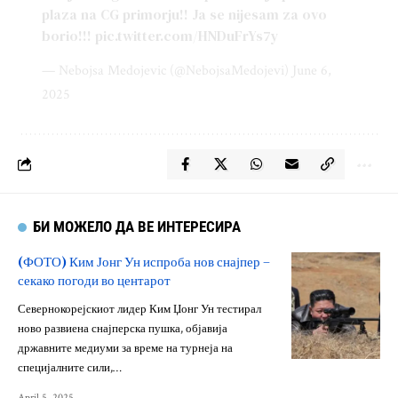
plaza na CG primorju!! Ja se nijesam za ovo
borio!!!
pic.twitter.com/HNDuFrYs7y
— Nebojsa Medojevic (@NebojsaMedojevi)
June 6,
2025
БИ МОЖЕЛО ДА ВЕ ИНТЕРЕСИРА
(ФОТО) Ким Јонг Ун испроба нов снајпер –
секако погоди во центарот
Севернокорејскиот лидер Ким Џонг Ун тестирал
ново развиена снајперска пушка, објавија
државните медиуми за време на турнеја на
специјалните сили,…
April 5, 2025