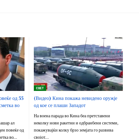
СВЕТ
овеќе од 55
(Видео) Кина покажа невидено оружје
сметка во
од кое се плаши Западот
На воена парада во Кина беа претставени
Башар ал
неколку нови ракетни и одбранбени системи,
ен повеќе од
покажувајќи колку брзо земјата го развива
метка во…
својот…