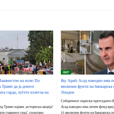
СВЕТ
ашингтон на нозе: По
Њу Араб: Асад наводно има п
 Трамп да ја донесе
милиони фунти на банкарска 
та гарда, луѓето излегоа на
Лондон
Соборениот сириски претседател 
д Трамп најави „историска акција“
Асад наводно има личен фонд вред
рати главниот град“, спонтано
55 милиони фунти на банкарска с