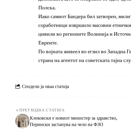
Полска.
Иако самиот Бандера бил затворен, мили
соработници извршило масовни етнички 
цивили во регионите Волинија и Источна 
Евреите.
По војната живеел во егзил во Западна Г
страна на агентот на советската тајна с
Сподели ја оваа статија
ПРЕТХОДНА СТАТИЈА
Клековски е новиот министер за здравство,
Перински застанува на чело на ФЗО