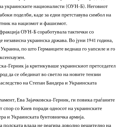
на украинските националисти (ОУН-Б). Неговиот
боки поделби, каде за едни претставува симбол на
ботник на нацизмот и фашизмот.
 фракција ОУН-Б соработувала тактички со
де независна украинска држава. Во јуни 1941 година,
Украина, по што Германците веднаш го уапсиле и го
ксенхаузен.
ска-Герник ја критикуваше украинскиот претседател
род да се обединат во светло на новите тензии
наследство на Степан Бандера и Украинската
амент, Ева Зајачковска-Герник, ги повика граѓаните
от спор со Киев поради односот на украинските
ера и Украинската бунтовничка армија.
ка полската влада не реагира доволно решително на