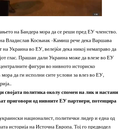
ањето на Бандера мора да се реши пред ЕУ членство.
ана Владислав Косњиак -Камиш рече дека Варшава
т на Украина во ЕУ, велејќи дека никој немаправо да
јот глас. Прашан дали Украина може да влезе во ЕУ
 централните фигури во нивното историско
 мора да ги исполни сите услови за влез во ЕУ,
ија..
ади својата политика околу спомен на лик и настани
ат приговори од нивните ЕУ партнери, потенцира
 украински националист, политички лидер и една од
ата историја на Источна Европа. Тој го предводел