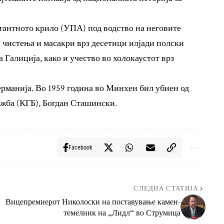
тантното крило (УПА) под водство на неговите
чистења и масакри врз десетици илјади полски
Галиција, како и учество во холокаустот врз
ерманија. Во 1959 година во Минхен бил убиен од
лужба (КГБ), Богдан Сташински.
Facebook
СЛЕДНА СТАТИЈА
Вицепремиерот Николоски на поставување камен-
темелник на „Лидл“ во Струмица