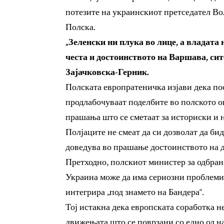
потезите на украинскиот претседател Во
Полска.
„Зеленски ни плука во лице, а владата 
честа и достоинството на Варшава, си
Зајачковска-Герник.
Полската европратеничка изјави дека по
продлабочуваат поделбите во полското о
прашања што се сметаат за историски и 
Полјаците не смеат да си дозволат да бид
доведува во прашање достоинството на 
Претходно, полскиот министер за одбр
Украина може да има сериозни проблеми н
интегрира „под знамето на Бандера“.
Тој истакна дека европската соработка н
движењата што се поврзани со едно од на