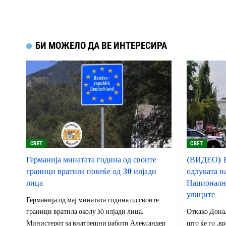
БИ МОЖЕЛО ДА ВЕ ИНТЕРЕСИРА
СВЕТ
СВЕТ
Германија минатата година од своите
(ВИДЕО) В
граници вратила повеќе од 30 илјади
одлуката на
лица
Национална
улиците
Германија од мај минатата година од своите
граници вратила околу 30 илјади лица.
Откако Донал
Министерот за внатрешни работи Александер
што ќе го „в