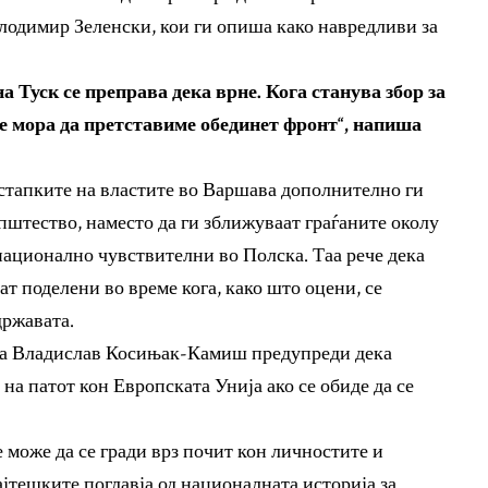
лодимир Зеленски, кои ги опиша како навредливи за
на Туск се преправа дека врне. Кога станува збор за
те мора да претставиме обединет фронт“, напиша
стапките на властите во Варшава дополнително ги
пштество, наместо да ги зближуваат граѓаните околу
национално чувствителни во Полска. Таа рече дека
ат поделени во време кога, како што оцени, се
државата.
ана Владислав Косињак-Камиш предупреди дека
а патот кон Европската Унија ако се обиде да се
е може да се гради врз почит кон личностите и
јтешките поглавја од националната историја за