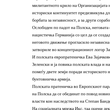
милитантното крило на Организацијата 
историски континуитет предизвикува дла
борбата за независност, а за други сора
Ослободен по падот на Полска, неговата
нацистичка Германија со цел да се созда
неговото движење прогласило независна 
затвориле во концентрациониот логор За
И полската европратеничка Ева Зајачков
Зеленски и ја повика полската влада и на
помеѓу двете земји поради историското 
бунтовничка армија.
Полската пратеничка во Европскиот парл
на Полска да се обединат по повод нови
власти кон наследството на Степан Банд
На социјалната мрежа Икс, таа оцени де