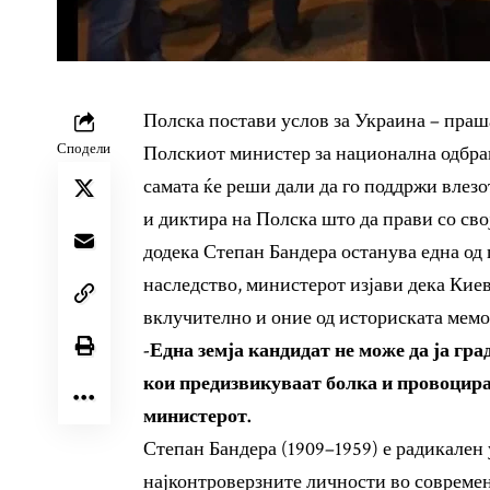
Полска постави услов за Украина – праш
Сподели
Полскиот министер за национална одбр
самата ќе реши дали да го поддржи влезо
и диктира на Полска што да прави со сво
додека Степан Бандера останува една од
наследство, министерот изјави дека Киев
вклучително и оние од историската мемор
-Една земја кандидат не може да ја гр
кои предизвикуваат болка и провоцира
министерот.
Степан Бандера (1909–1959) е радикален
најконтроверзните личности во современ