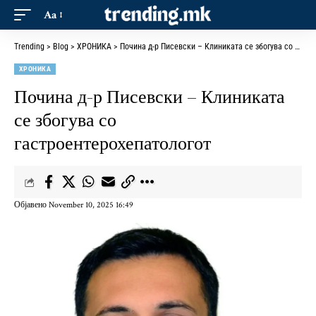
Aa
Trending
>
Blog
>
ХРОНИКА
>
Почина д-р Писевски – Клиниката се збогува со гастроентерохепатологот
ХРОНИКА
Почина д-р Писевски – Клиниката
се збогува со
гастроентерохепатологот
Објавено November 10, 2025 16:49