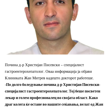
Почина д-р Христијан Писевски – специјалист
гастроентерохепатолог. Оваа информација ја објави
Клиниката Жан Митрев кадешто докторот работеше.
-По долго боледување почина д-р Христијан Писевски-
специјалист гастроентерохепатолог. Тој беше посветен
лекар и голем професионалец во својата област. Како
драг колега ќе остане во нашите сеќавања, велат од Жан