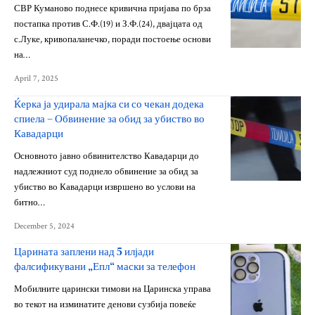
СВР Куманово поднесе кривична пријава по брза
постапка против С.Ф.(19) и З.Ф.(24), двајцата од
с.Луке, кривопаланечко, поради постоење основи
на…
April 7, 2025
Ќерка ја удирала мајка си со чекан додека
спиела – Обвинение за обид за убиство во
Кавадарци
Основното јавно обвинителство Кавадарци до
надлежниот суд поднело обвинение за обид за
убиство во Кавадарци извршено во услови на
битно…
December 5, 2024
Царината заплени над 5 илјади
фалсификувани „Епл“ маски за телефон
Мобилните царински тимови на Царинска управа
во текот на изминатите денови сузбија повеќе