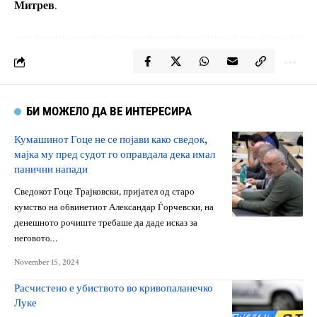
Митрев
.
БИ МОЖЕЛО ДА ВЕ ИНТЕРЕСИРА
Кумашинот Гоце не се појави како сведок,
мајка му пред судот го оправдала дека имал
панични напади
Сведокот Гоце Трајковски, пријател од старо
кумство на обвинетиот Александар Ѓорчевски, на
денешното рочиште требаше да даде исказ за
неговото…
November 15, 2024
Расчистено е убиството во кривопаланечко
Луке