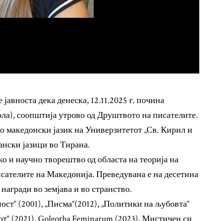
јавноста дека денеска, 12.11.2025 г. почина
ола), соопштија утрово од Друштвото на писателите.
 македонски јазик на Универзитетот „Св. Кирил и
ански јазици во Тирана.
ко и научно творештво од областа на теорија на
сателите на Македонија. Преведувана е на десетина
награди во земјава и во странство.
ост“ (2001), „Писма“(2012), „Политики на љубовта“
вот“ (2021), Golgotha Feminarum (2023), Мистичен си