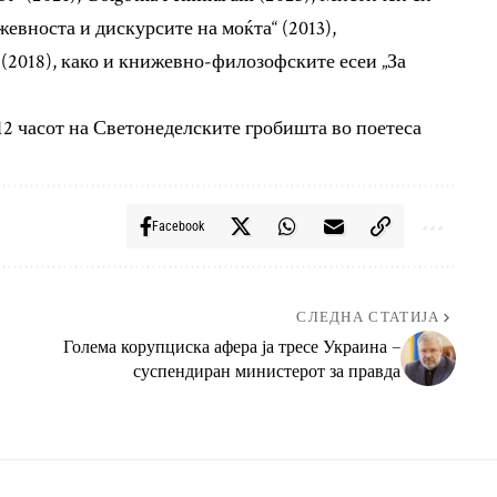
евноста и дискурсите на моќта“ (2013),
(2018), како и книжевно-филозофските есеи „За
до 12 часот на Светонеделските гробишта во поетеса
Facebook
СЛЕДНА СТАТИЈА
Голема корупциска афера ја тресе Украина –
суспендиран министерот за правда