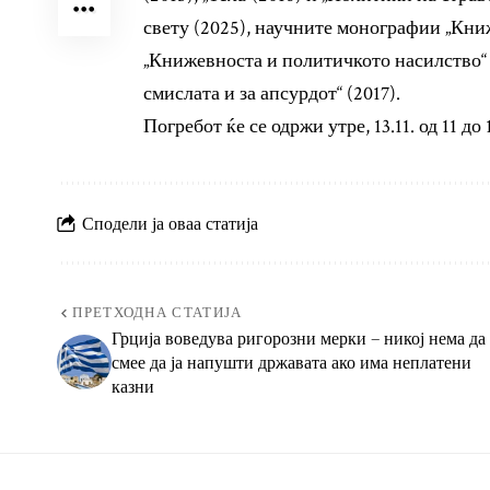
свету (2025), научните монографии „Книж
„Книжевноста и политичкото насилство“ 
смислата и за апсурдот“ (2017).
Погребот ќе се одржи утре, 13.11. од 11 
Сподели ја оваа статија
ПРЕТХОДНА СТАТИЈА
Грција воведува ригорозни мерки – никој нема да
смее да ја напушти државата ако има неплатени
казни