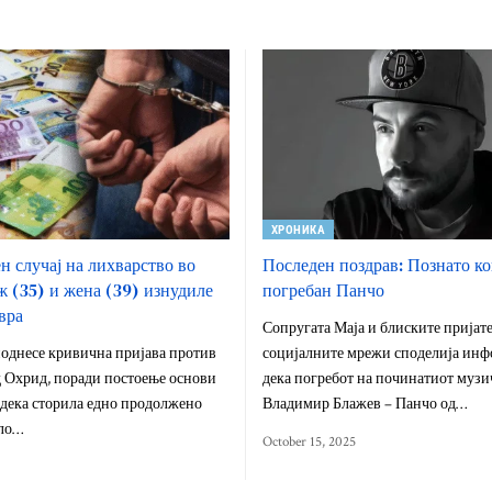
ХРОНИКА
н случај на лихварство во
Последен поздрав: Познато ко
 (35) и жена (39) изнудиле
погребан Панчо
вра
Сопругата Маја и блиските пријат
однесе кривична пријава против
социјалните мрежи споделија инф
д Охрид, поради постоење основи
дека погребот на починатиот музи
 дека сторила едно продолжено
Владимир Блажев – Панчо од…
ло…
October 15, 2025