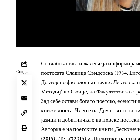
Со глабока тага и жалење ја информираме 
Сподели
поетесата Славица Свидерска (1984, Бит
Доктор по филолошки науки. Лекторка по
Методиј“ во Скопје, на Факултетот за стр
Зад себе остави богато поетско, есеистич
книжевноста. Член е на Друштвото на пи
јазици и добитничка е на повеќе поетски 
Авторка е на поетските книги „Бесконечн
(2015), „Тела“(2016) и „Политики на стра