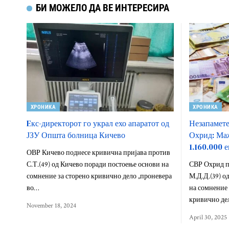
БИ МОЖЕЛО ДА ВЕ ИНТЕРЕСИРА
ХРОНИКА
ХРОНИКА
Eкс-директорот го украл ехо апаратот од
Незапамете
ЈЗУ Општа болница Кичево
Охрид: Маж
1.160.000 е
ОВР Кичево поднесе кривична пријава против
С.Т.(49) од Кичево поради постоење основи на
СВР Охрид п
сомнение за сторено кривично дело „проневера
М.Д.Д.(39) о
во…
на сомнение
кривично де
November 18, 2024
April 30, 2025