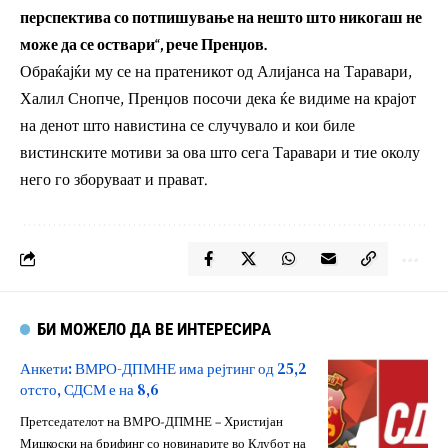
перспектива со потпишување на нешто што никогаш не
може да се оствари“, рече Пренџов.
Обраќајќи му се на пратеникот од Алијанса на Таравари,
Халил Снопче, Пренџов посочи дека ќе видиме на крајот
на денот што навистина се случувало и кои биле
вистинските мотиви за ова што сега Таравари и тие околу
него го зборуваат и прават.
БИ МОЖЕЛО ДА ВЕ ИНТЕРЕСИРА
Анкети: ВМРО-ДПМНЕ има рејтинг од 25,2
отсто, СДСМ е на 8,6
Претседателот на ВМРО-ДПМНЕ – Христијан
Мицкоски на брифинг со новинарите во Клубот на