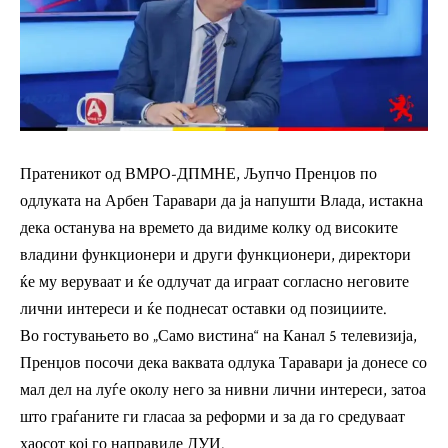
Пратеникот од ВМРО-ДПМНЕ, Љупчо Пренџов по
одлуката на Арбен Таравари да ја напушти Влада, истакна
дека останува на времето да видиме колку од високите
владини функционери и други функционери, директори
ќе му веруваат и ќе одлучат да играат согласно неговите
лични интереси и ќе поднесат оставки од позициите.
Во гостувањето во „Само вистина“ на Канал 5 телевизија,
Пренџов посочи дека ваквата одлука Таравари ја донесе со
мал дел на луѓе околу него за нивни лични интереси, затоа
што граѓаните ги гласаа за реформи и за да го средуваат
хаосот кој го направиле ДУИ.