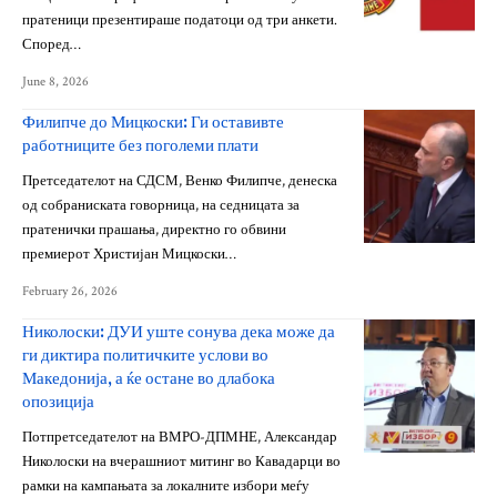
пратеници презентираше податоци од три анкети.
Според…
June 8, 2026
Филипче до Мицкоски: Ги оставивте
работниците без поголеми плати
Претседателот на СДСМ, Венко Филипче, денеска
од собраниската говорница, на седницата за
пратенички прашања, директно го обвини
премиерот Христијан Мицкоски…
February 26, 2026
Николоски: ДУИ уште сонува дека може да
ги диктира политичките услови во
Македонија, а ќе остане во длабока
опозиција
Потпретседателот на ВМРО-ДПМНЕ, Александар
Николоски на вчерашниот митинг во Кавадарци во
рамки на кампањата за локалните избори меѓу