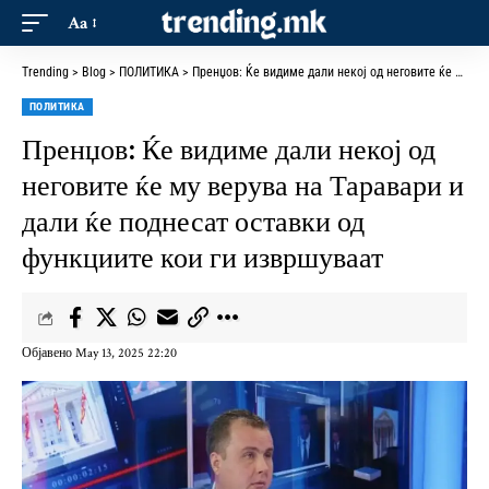
Aa
Trending
>
Blog
>
ПОЛИТИКА
>
Пренџов: Ќе видиме дали некој од неговите ќе му верува на Таравари и дали ќе поднесат оставки од функциите кои ги извршуваат
ПОЛИТИКА
Пренџов: Ќе видиме дали некој од
неговите ќе му верува на Таравари и
дали ќе поднесат оставки од
функциите кои ги извршуваат
Објавено May 13, 2025 22:20