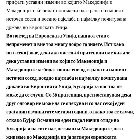
прифати уставни измени во којшто Македонија и
Македонците ќе бидат понижени од страна на нашиот
источен сосед и воедно најслаба и најмалку почитувана
држава во Европската Унија.
Во поглед на Европската Унија, нашиот став е
непроменет и вие тоа многу добро го знаете. Ист како
што секој знае, дека ако ние со 44 пратеници сме кажале
дека уставни измени во којшто Македонија и
Македонците ќе бидат понижени од страна на нашиот
источен сосед, воедно најслаба и најмалку почитувана
држава во Европската Унија, Бугарија за нас тоа не
може да се случи. Со 58 пратеници, претпоставувам дека
друг одговор не може да се очекува и со нас секој еден
граѓанин изминатите четири години, откако тоа се случи,
откако Бујар Османи на еден подол начин отиде во
Бугарија и на сите нас, не само на Македонците, што
живееме во Македонија ни ја затвори европската