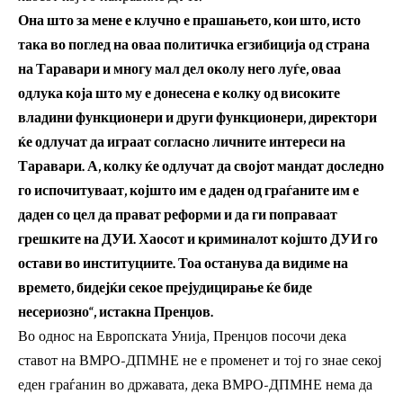
Она што за мене е клучно е прашањето, кои што, исто
така во поглед на оваа политичка егзибиција од страна
на Таравари и многу мал дел околу него луѓе, оваа
одлука која што му е донесена е колку од високите
владини функционери и други функционери, директори
ќе одлучат да играат согласно личните интереси на
Таравари. А, колку ќе одлучат да својот мандат доследно
го испочитуваат, којшто им е даден од граѓаните им е
даден со цел да прават реформи и да ги поправаат
грешките на ДУИ. Хаосот и криминалот којшто ДУИ го
остави во институциите. Тоа останува да видиме на
времето, бидејќи секое прејудицирање ќе биде
несериозно“, истакна Пренџов.
Во однос на Европската Унија, Пренџов посочи дека
ставот на ВМРО-ДПМНЕ не е променет и тој го знае секој
еден граѓанин во државата, дека ВМРО-ДПМНЕ нема да