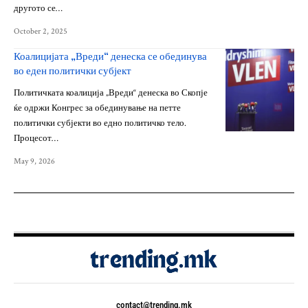
другото се…
October 2, 2025
Коалицијата „Вреди“ денеска се обединува
во еден политички субјект
Политичката коалиција „Вреди“ денеска во Скопје
ќе одржи Конгрес за обединување на петте
политички субјекти во едно политичко тело.
Процесот…
May 9, 2026
contact@trending.mk