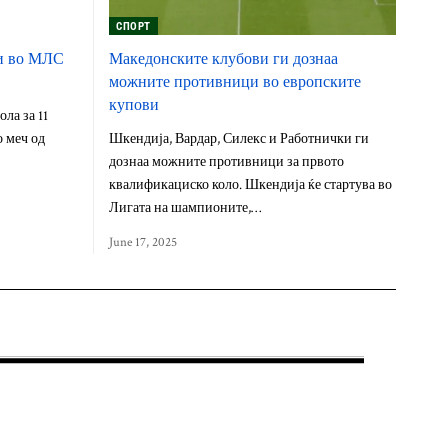
СПОРТ
си во МЛС
Македонските клубови ги дознаа
можните противници во европските
купови
ла за 11
 меч од
Шкендија, Вардар, Силекс и Работнички ги
дознаа можните противници за првото
квалификациско коло. Шкендија ќе стартува во
Лигата на шампионите,…
June 17, 2025