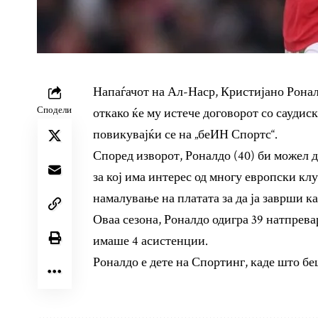
Напаѓачот на Ал-Наср, Кристијано Ронал
Сподели
откако ќе му истече договорот со саудиск
повикувајќи се на „беИН Спортс“.
Според изворот, Роналдо (40) би можел д
за кој има интерес од многу европски клу
намалување на платата за да ја заврши ка
Оваа сезона, Роналдо одигра 39 натпрева
имаше 4 асистенции.
Роналдо е дете на Спортинг, каде што беш