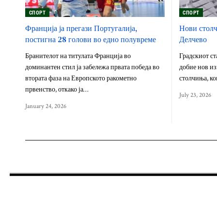
СПОРТ
СПОРТ
Франција ја прегази Португалија,
Нови столч
постигна 28 голови во едно полувреме
Делчево
Бранителот на титулата Франција во
Градскиот ст
доминантен стил ја забележа првата победа во
добие нов из
втората фаза на Европското ракометно
столчиња, ко
првенство, откако ја…
July 23, 2026
January 24, 2026