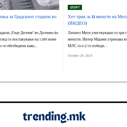
СПОРТ
иња за Градскиот стадион во
Хет-трик за 11 минути на Ме
(ВИДЕО)
адион „Гоце Делчев“ во Делчево ќе
Лионел Меси учествуваше со три го
глед со поставување на 1.180 нови
минути. Интер Мајами утринава во
и се обезбедени како…
МЛС со 6:2 го победи…
October 20, 2024