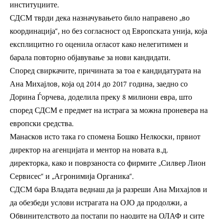
институциите.
СДСМ тврди дека назначувањето било направено „во
координација“, но без согласност од Европската унија, која
експлицитно го оценила огласот како нелегитимен и
барала повторно објавување за нови кандидати.
Според свиркачите, причината за тоа е кандидатурата на
Ана Михајлов, која од 2014 до 2017 година, заедно со
Дорина Ѓорчева, доделила преку 8 милиони евра, што
според СДСМ е предмет на истрага за можна проневера на
европски средства.
Манасков исто така го спомена Бошко Нелкоски, првиот
директор на агенцијата и ментор на новата в.д.
директорка, како и поврзаноста со фирмите „Силвер Лион
Сервисес“ и „Агронимија Органика“.
СДСМ бара Владата веднаш да ја разреши Ана Михајлов и
да обезбеди услови истрагата на ОЈО да продолжи, а
Обвинителството да постапи по наодите на ОЛАФ и сите