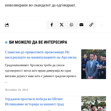
инволвирани во скандалот да одговараат.
БИ МОЖЕЛО ДА ВЕ ИНТЕРЕСИРА
Славески до приватните превозници: Не
наседнувајте на манипулациите на Арсовска
Градоначалникот Арсовска треба да сноси
одговорност затоа што врши диверзија во една
витална дејност како што е јавниот градски превоз.
…
November 28, 2024
Јорданов прогласи победа во Штип:
Испишавме историја за нашиот град