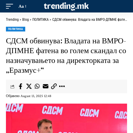
Aa
Trending
>
Blog
>
ПОЛИТИКА
>
СДСМ обвинува: Владата на ВМРО-ДПМНЕ фатена во голем скандал со назначувањето на директорката за „Еразмус+“
ПОЛИТИКА
СДСМ обвинува: Владата на ВМРО-
ДПМНЕ фатена во голем скандал со
назначувањето на директорката за
„Еразмус+“
Објавено August 13, 2025 12:48