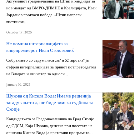
Актуелниот градоначалник на Штип и кандидат за
нов мандат од ВМРО-ДПМНЕ и Коалицијата, Иван
Јорданов прогласи победа. -Штип направи
вистински…
October 19, 2025
Не помина интерпелацијата за
вицепремиерот Иван Стоилковиќ
Собранието со седум гласа „за“ и 52 „против“ ја
отфрли интерпелацијата за првиот потпретседател
на Владата и министер за односи…
January 10, 2025
Шукова од Кисела Вода: Имаме решенија
загадувањето да не биде зимска судбина за
Скопје
Кандидатката за Градоначалничка на Град Скопје
од СДСМ, Каја Шукова, денеска при посетата на
општина Кисела Вода ја претстави програмата…