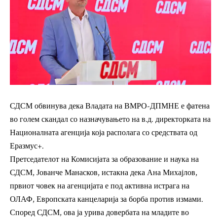
СДСМ обвинува дека Владата на ВМРО-ДПМНЕ е фатена
во голем скандал со назначувањето на в.д. директорката на
Националната агенција која располага со средствата од
Еразмус+.
Претседателот на Комисијата за образование и наука на
СДСМ, Јованче Манасков, истакна дека Ана Михајлов,
првиот човек на агенцијата е под активна истрага на
ОЛАФ, Европската канцеларија за борба против измами.
Според СДСМ, ова ја урива довербата на младите во