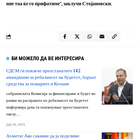
ние тоа ќе го прифатиме“, заклучи Стојановски.
БИ МОЖЕЛО ДА ВЕ ИНТЕРЕСИРА
СДСМ ги повлече преостанатите 142
амандмани за ребалансот на буџетот, бараат
средства за пожарите и Кочани
собраниската Комисија за финансирање и буџет во
рамки на расправата по ребалансот на Буџетот
информира дека ги повлекуваат преостанатите
околу…
July 10, 2025
Ахмети: Ако сакавме да ја поделиме