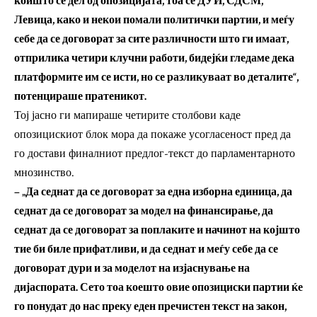
коишто се дел од опозицијата, тоа се ДУИ, СДСМ,
Левица, како и некои помали политички партии, и меѓу
себе да се договорат за сите различности што ги имаат,
отприлика четири клучни работи, бидејќи гледаме дека
платформите им се исти, но се разликуваат во деталите“,
потенцираше пратеникот.
Тој јасно ги мапираше четирите столбови каде
опозицискиот блок мора да покаже усогласеност пред да
го достави финалниот предлог-текст до парламентарното
мнозинство.
– „Да седнат да се договорат за една изборна единица, да
седнат да се договорат за модел на финансирање, да
седнат да се договорат за поплаките и начинот на којшто
тие би биле прифатливи, и да седнат и меѓу себе да се
договорат дури и за моделот на изјаснување на
дијаспората. Сето тоа коешто овие опозициски партии ќе
го понудат до нас преку еден пречистен текст на закон,