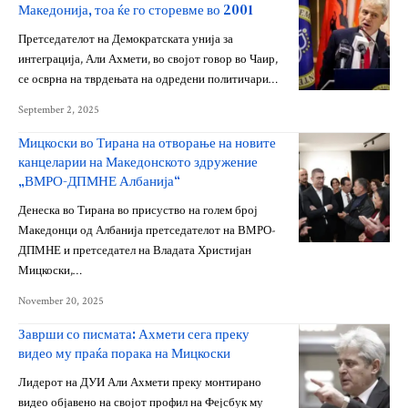
Македонија, тоа ќе го сторевме во 2001
Претседателот на Демократската унија за
интеграција, Али Ахмети, во својот говор во Чаир,
се осврна на тврдењата на одредени политичари…
September 2, 2025
Мицкоски во Тирана на отворање на новите
канцеларии на Македонското здружение
„ВМРО-ДПМНЕ Албанија“
Денеска во Тирана во присуство на голем број
Македонци од Албанија претседателот на ВМРО-
ДПМНЕ и претседател на Владата Христијан
Мицкоски,…
November 20, 2025
Заврши со писмата: Ахмети сега преку
видео му праќа порака на Мицкоски
Лидерот на ДУИ Али Ахмети преку монтирано
видео објавено на својот профил на Фејсбук му