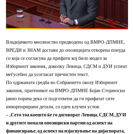
Владејачкото мнозинство предводено од ВМРО-ДПМНЕ,
ВРЕДИ и ЗНАМ достави до опозицијата отворена понуда
со која се согласува да прифати кој било модел за
Изборниот законик, доколку Левица, СДСМ и ДУИ успеат
меѓусебно да усогласат пречистен текст.
По одржаната средба во Собранието околу Изборниот
законик, пратеникот на ВМРО-ДПМНЕ Бојан Стојаноски
јавно порача дека се подготвени да ги прифатат сите
инкорпорирани детали, со еден клучен услов.
– „Сето тоа коешто ќе го договорат Левица, СДСМ, ДУИ
и другите помали опозициски партии од аспект на
финансирање, од аспект на изјаснување на дијаспората,