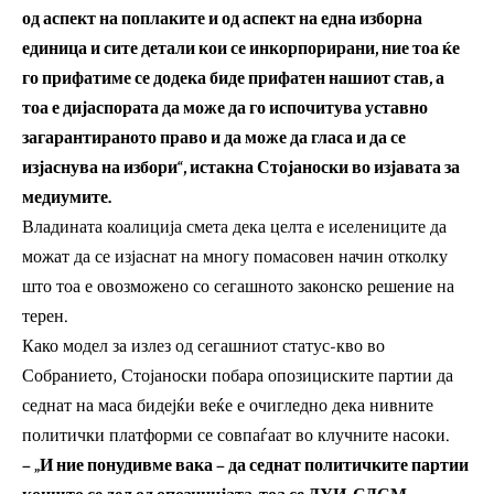
од аспект на поплаките и од аспект на една изборна
единица и сите детали кои се инкорпорирани, ние тоа ќе
го прифатиме се додека биде прифатен нашиот став, а
тоа е дијаспората да може да го испочитува уставно
загарантираното право и да може да гласа и да се
изјаснува на избори“, истакна Стојаноски во изјавата за
медиумите.
Владината коалиција смета дека целта е иселениците да
можат да се изјаснат на многу помасовен начин отколку
што тоа е овозможено со сегашното законско решение на
терен.
Како модел за излез од сегашниот статус-кво во
Собранието, Стојаноски побара опозициските партии да
седнат на маса бидејќи веќе е очигледно дека нивните
политички платформи се совпаѓаат во клучните насоки.
– „И ние понудивме вака – да седнат политичките партии