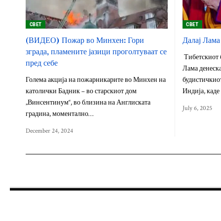
СВЕТ
СВЕТ
(ВИДЕО) Пожар во Минхен: Гори
Далај Лама
зграда, пламените јазици проголтуваат се
Тибетскиот б
пред себе
Лама денеска
Голема акција на пожарникарите во Минхен на
будистичкиот
католички Бадник – во старскиот дом
Индија, кад
„Винсентинум“, во близина на Англиската
July 6, 2025
градина, моментално…
December 24, 2024