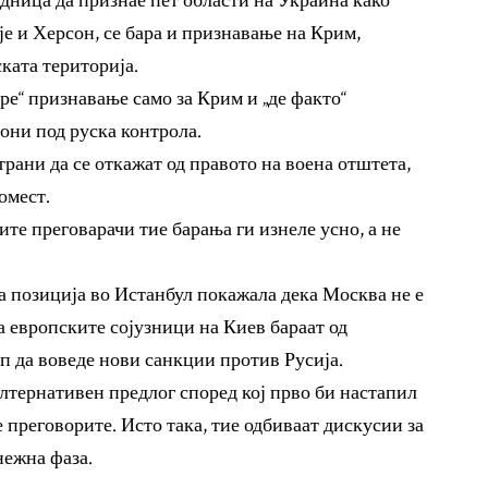
едница да признае пет области на Украина како
е и Херсон, се бара и признавање на Крим,
ската територија.
уре“ признавање само за Крим и „де факто“
они под руска контрола.
трани да се откажат од правото на воена отштета,
омест.
те преговарачи тие барања ги изнеле усно, а не
а позиција во Истанбул покажала дека Москва не е
а европските сојузници на Киев бараат од
 да воведе нови санкции против Русија.
алтернативен предлог според кој прво би настапил
е преговорите. Исто така, тие одбиваат дискусии за
нежна фаза.