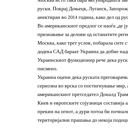
Москва исто така бара меѓународната за
руски. Покрај Доњецк, Луганск, Запорожј
анектиран во 2014 година, како дел од ру
Во американскиот предлог се наоѓа „де ј
признавање за делови од останатите реги
Москва, како трет услов, побарала сите с
додека САД бараат Украина да добие над
Украинскиот функционер рече дека руски
писмено.
Украина оцени дека руската преговарачк
сериозна во врска со постигнување мир, 
американскиот претседател Доналд Трамп
Киев и европските сојузници составија 
прекин на огнот, а дури потоа би почнал
територијални прашања до некоја подоц