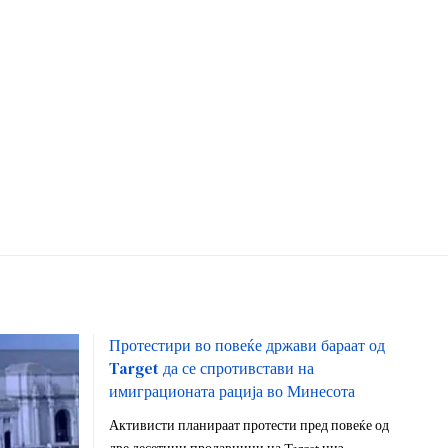
Протестири во повеќе држави бараат од
Target да се спротивстави на
имиграционата рација во Минесота
Активисти планираат протести пред повеќе од