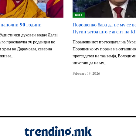
СВЕТ
 наполни 90 години
Порошенко бара да не му се в
Путин затоа што е агент на К
удистички духовен водач Далај
 го прославува 90 роденден во
Поранешниот претседател на Укра
 храм во Дарамсала, северна
Порошенко му порача на сегашнио
е живее…
претседател на таа земја, Володим
никогаш да не му…
February 19, 2026