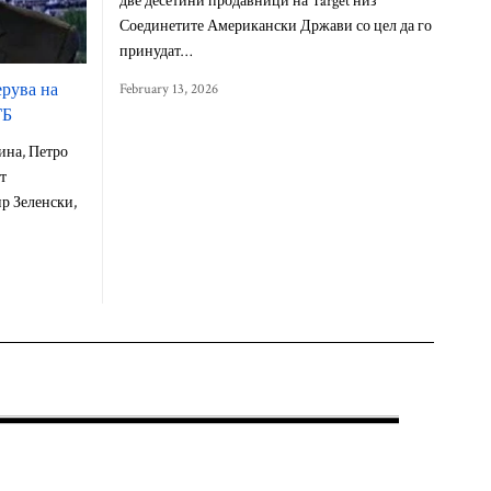
две десетини продавници на Target низ
Соединетите Американски Држави со цел да го
принудат…
ерува на
February 13, 2026
ГБ
ина, Петро
т
ир Зеленски,