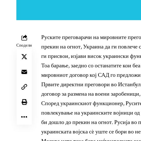
Руските преговарачи на мировните прегов
Сподели
прекин на огнот, Украина да ги повлече 
ги присвои, изјави висок украински фун
Тоа барање, заедно со останатите кои беа
мировниот договор кој САД го предложи
Првите директни преговори во Истанбул 
договор за размена на воени заробеници, 
Според украинскиот функционер, Русите
повлекување на украинските војници од 
би дошло до прекин на огнот. Русија во 
украинската војска сè уште се бори во н