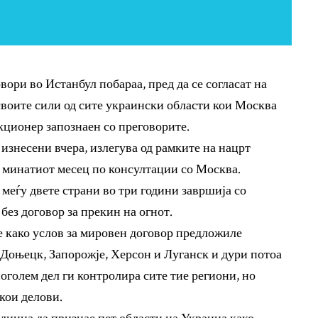
ори во Истанбул побараа, пред да се согласат на
своите сили од сите украински области кои Москва
кционер запознаен со преговорите.
 изнесени вчера, излегува од рамките на нацрт
 минатиот месец по консултации со Москва.
меѓу двете страни во три години завршија со
без договор за прекин на огнот.
 како услов за мировен договор предложиле
Доњецк, Запорожје, Херсон и Луганск и дури потоа
поголем дел ги контролира сите тие региони, но
екои делови.