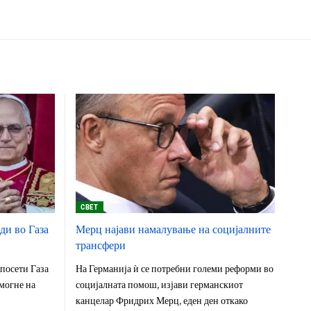
СВЕТ
ди во Газа
Мерц најави намалување на социјалните
трансфери
 посети Газа
На Германија ѝ се потребни големи реформи во
омогне на
социјалната помош, изјави германскиот
канцелар Фридрих Мерц, еден ден откако