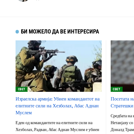
БИ МОЖЕЛО ДА ВЕ ИНТЕРЕСИРА
СВЕТ
СВЕТ
Израелска армија: Убиен командантот на
Посетата н
елитните сили на Хезболах, Абас Аднан
Стратешки 
Муслем
Средбата на
Еден од командантите на елитните сили на
Нетанјаху со
Хезболах, Радван, Абас Аднан Муслим е убиен
Доналд Трамп