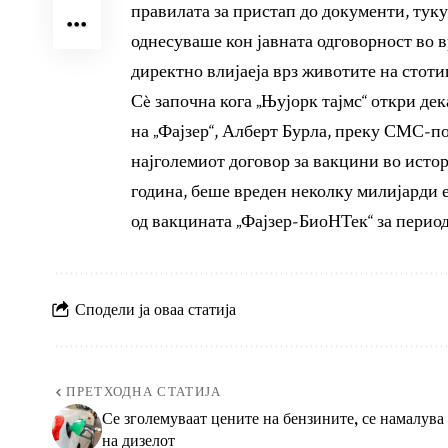
правилата за пристап до документи, туку 
однесуваше кон јавната одговорност во 
директно влијаеја врз животите на стот
Сè започна кога „Њујорк тајмс“ откри де
на „Фајзер“, Алберт Бурла, преку СМС-п
најголемиот договор за вакцини во истор
година, беше вреден неколку милијарди е
од вакцината „Фајзер-БиоНТек“ за период
Сподели ја оваа статија
ПРЕТХОДНА СТАТИЈА
Се зголемуваат цените на бензините, се намалува
на дизелот