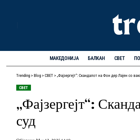
МАКЕДОНИЈА
БАЛКАН
СВЕТ
ПО
Trending
>
Blog
>
СВЕТ
>
„Фајзергејт“: Скандалот на Фон дер Лајен со ва
СВЕТ
„Фајзергејт“: Сканд
суд