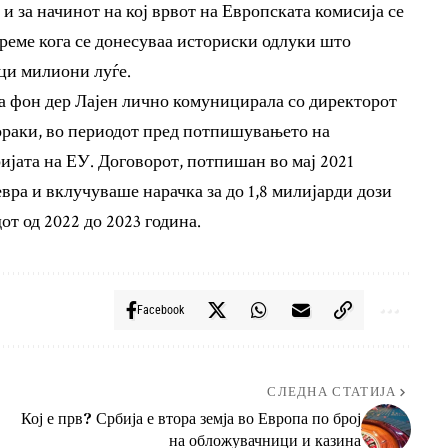
и за начинот на кој врвот на Европската комисија се
време кога се донесуваа историски одлуки што
ици милиони луѓе.
ка фон дер Лајен лично комуницирала со директорот
ораки, во периодот пред потпишувањето на
ијата на ЕУ. Договорот, потпишан во мај 2021
вра и вклучуваше нарачка за до 1,8 милијарди дози
от од 2022 до 2023 година.
Facebook
СЛЕДНА СТАТИЈА
Кој е прв? Србија е втора земја во Европа по број
на обложувачници и казина