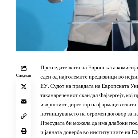
Претседателката на Европската комисија,
Сподели
еден од најголемите предизвици во нејзи
ЕУ. Судот на правдата на Европската Униј
таканаречениот скандал Фајзергејт, кој п
извршниот директор на фармацевтската к
потпишувањето на огромен договор за н
Пресудата би можела да има длабоки пос
и јавната доверба во институциите на ЕУ