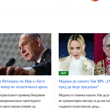
СВЕТ
а Нетанјаху на Мар-а-Лаго:
Мадона до папата Лав XIV: „О
чекор во политичката арена
пред да биде предоцна“
 израелскиот премиер Бенјамин
Мадона го повика папата Лав да ја
 американскиот претседател
во хуманитарна мисија за да им п
 претставува повеќе од
гладните палестински деца,…