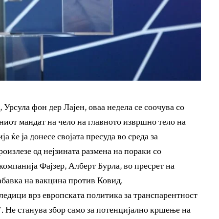
 Урсула фон дер Лајен, оваа недела се соочува со
ниот мандат на чело на главното извршно тело на
а ќе ја донесе својата пресуда во среда за
роизлезе од нејзината размена на пораки со
омпанија Фајзер, Алберт Бурла, во пресрет на
абавка на вакцина против Ковид.
ледици врз европската политика за транспарентност
. Не станува збор само за потенцијално кршење на