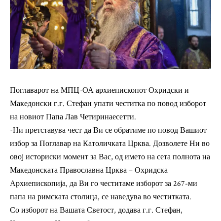
Поглаварот на МПЦ-ОА архиепископот Охридски и
Македонски г.г. Стефан упати честитка по повод изборот
на новиот Папа Лав Четиринаесетти.
-Ни претставува чест да Ви се обратиме по повод Вашиот
избор за Поглавар на Католичката Црква. Дозволете Ни во
овој историски момент за Вас, од името на сета полнота на
Македонската Православна Црква – Охридска
Архиепископија, да Ви го честитаме изборот за 267-ми
папа на римската столица, се наведува во честитката.
Со изборот на Вашата Светост, додава г.г. Стефан,