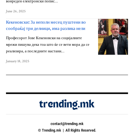
вонреден електронски попис…
June 26, 2025
Кекеновски: За неполн месец пуштени во
сообраќај три делници, има разлика нели
Професорот Јове Кекеновски на социјалните
мрежи пишува дека тоа што ќе се вети мора да се
реализира, а последните настани…
January 18, 2025
contact@trending.mk
© Trending.mk | All Rights Reserved.