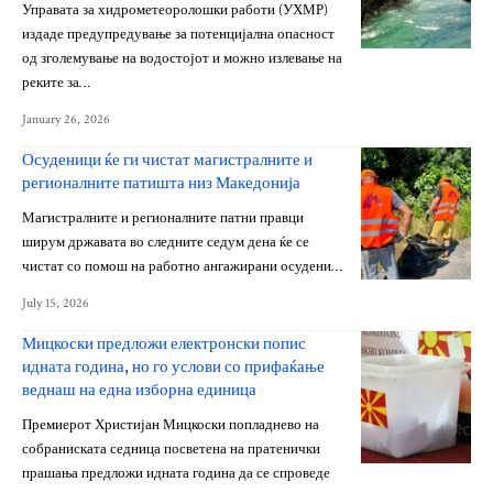
Управата за хидрометеоролошки работи (УХМР)
издаде предупредување за потенцијална опасност
од зголемување на водостојот и можно излевање на
реките за…
January 26, 2026
Осуденици ќе ги чистат магистралните и
регионалните патишта низ Македонија
Магистралните и регионалните патни правци
ширум државата во следните седум дена ќе се
чистат со помош на работно ангажирани осудени…
July 15, 2026
Мицкоски предложи електронски попис
идната година, но го услови со прифаќање
веднаш на една изборна единица
Премиерот Христијан Мицкоски попладнево на
собраниската седница посветена на пратенички
прашања предложи идната година да се спроведе