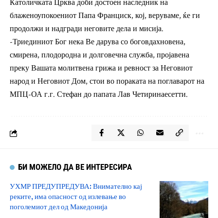
Католичката Црква доби достоен наследник на
блаженоупокоениот Папа Франциск, кој, веруваме, ќе ги
продолжи и надгради неговите дела и мисија.
-Триединиот Бог нека Ве дарува со боговдахновена,
смирена, плодородна и долговечна служба, пројавена
преку Вашата молитвена грижа и ревност за Неговиот
народ и Неговиот Дом, стои во пораката на поглаварот на
МПЦ-ОА г.г. Стефан до папата Лав Четиринаесетти.
БИ МОЖЕЛО ДА ВЕ ИНТЕРЕСИРА
УХМР ПРЕДУПРЕДУВА: Внимателно кај
реките, има опасност од излевање во
поголемиот дел од Македонија