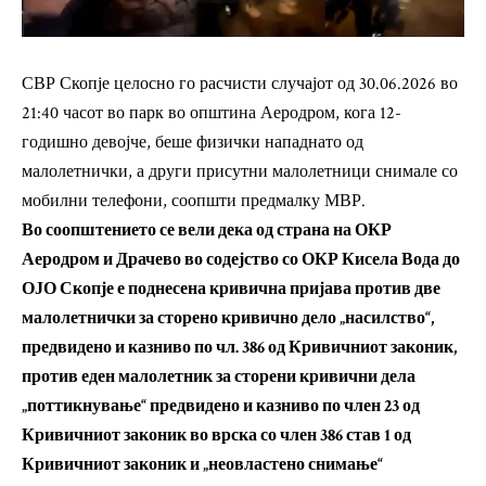
СВР Скопје целосно го расчисти случајот од 30.06.2026 во
21:40 часот во парк во општина Аеродром, кога 12-
годишно девојче, беше физички нападнато од
малолетнички, а други присутни малолетници снимале со
мобилни телефони, соопшти предмалку МВР.
Во соопштението се вели дека од страна на ОКР
Аеродром и Драчево во содејство со ОКР Кисела Вода до
ОЈО Скопје е поднесена кривична пријава против две
малолетнички за сторено кривично дело „насилство“,
предвидено и казниво по чл. 386 од Кривичниот законик,
против еден малолетник за сторени кривични дела
„поттикнување“ предвидено и казниво по член 23 од
Кривичниот законик во врска со член 386 став 1 од
Кривичниот законик и „неовластено снимање“