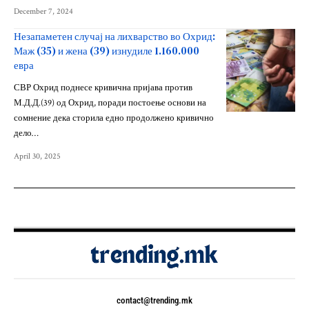
December 7, 2024
Незапаметен случај на лихварство во Охрид:
Маж (35) и жена (39) изнудиле 1.160.000
евра
СВР Охрид поднесе кривична пријава против
М.Д.Д.(39) од Охрид, поради постоење основи на
сомнение дека сторила едно продолжено кривично
дело…
April 30, 2025
contact@trending.mk