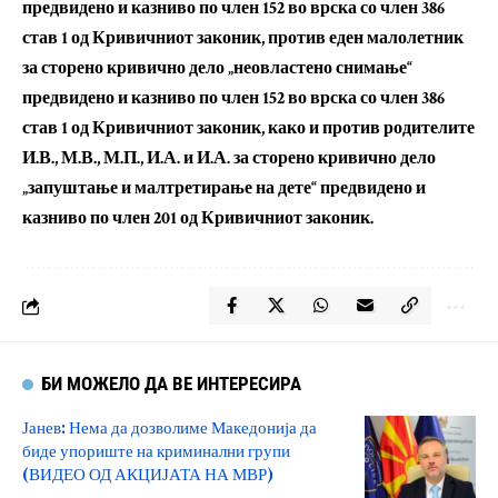
предвидено и казниво по член 152 во врска со член 386
став 1 од Кривичниот законик, против еден малолетник
за сторено кривично дело „неовластено снимање“
предвидено и казниво по член 152 во врска со член 386
став 1 од Кривичниот законик, како и против родителите
И.В., М.В., М.П., И.А. и И.А. за сторено кривично дело
„запуштање и малтретирање на дете“ предвидено и
казниво по член 201 од Кривичниот законик.
БИ МОЖЕЛО ДА ВЕ ИНТЕРЕСИРА
Јанев: Нема да дозволиме Македонија да
биде упориште на криминални групи
(ВИДЕО ОД АКЦИЈАТА НА МВР)