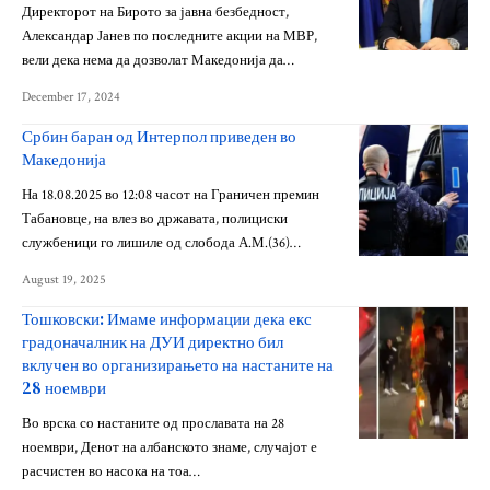
Директорот на Бирото за јавна безбедност,
Александар Јанев по последните акции на МВР,
вели дека нема да дозволат Македонија да…
December 17, 2024
Србин баран од Интерпол приведен во
Македонија
На 18.08.2025 во 12:08 часот на Граничен премин
Табановце, на влез во државата, полициски
службеници го лишиле од слобода А.М.(36)…
August 19, 2025
Тошковски: Имаме информации дека екс
градоначалник на ДУИ директно бил
вклучен во организирањето на настаните на
28 ноември
Во врска со настаните од прославата на 28
ноември, Денот на албанското знаме, случајот е
расчистен во насока на тоа…