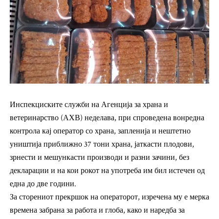
Инспекциските служби на Агенција за храна и
ветеринарство (АХВ) неделава, при спроведена вонредна
контрола кај оператор со храна, запленија и нештетно
уништија приближно 37 тони храна, јаткасти плодови,
зрнести и мешункасти производи и разни зачини, без
декларации и на кои рокот на употреба им бил истечен од
една до две години.
За сторениот прекршок на операторот, изречена му е мерка
времена забрана за работа и глоба, како и наредба за