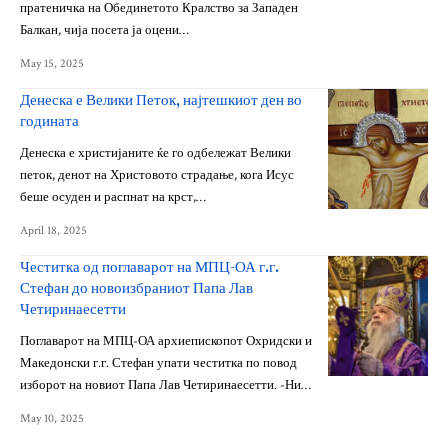
пратеничка на Обединетото Кралство за Западен
Балкан, чија посета ја оцени…
May 15, 2025
Денеска е Велики Петок, најтешкиот ден во
годината
Денеска е христијаните ќе го одбележат Велики
петок, денот на Христовото страдање, кога Исус
беше осуден и распнат на крст,…
April 18, 2025
Честитка од поглаварот на МПЦ-ОА г.г.
Стефан до новоизбраниот Папа Лав
Четиринаесетти
Поглаварот на МПЦ-ОА архиепископот Охридски и
Македонски г.г. Стефан упати честитка по повод
изборот на новиот Папа Лав Четиринаесетти. -Ни…
May 10, 2025