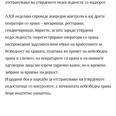
отстранување на утврдените недоследности со надзорот.
АХВ неделава спроведе вонредни контроли и кај други
оператори со храна – месарници, ресторани,
сендвичарници, маркети, за што заради утврдени
недоследности (нерегистрирани оператори со храна,
неспроведени задолжителени обуки на вработените за
безбедност на храната, пуштање во промет на небезбедна
храна и слично), на операторите со храна и на нивните
одговорни лица им изрече парични казни, но и времени
забрани за вршење на дејност.
Издадени беа и наредби за отстранување на утврдените
недостатоци со контролите, а затекнатата небезбедна храна
беше нештетно уништенa.