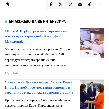
БИ МОЖЕЛО ДА ВЕ ИНТЕРЕСИРА
МВР и АНБ ja истражуваат мрежата што
поттикнува омраза меѓу Бугарија и
Македонија
Министерството за внатрешни работи (МВР) и
Агенцијата за национална безбедност (АНБ)
спроведуваат истрага против 20-ина
комуникациски канали, меѓу кои веб-портали,…
July 6, 2026
Сиљановска-Давкова на средбата со Карен
Пирс: Потребни се креативни решенија и
гаранции за македонската евроинтеграција
Претседателката Гордана Сиљановска-Давкова
денеска ја прими Карен Пирс, специјална