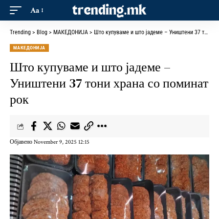
Aa
Trending
>
Blog
>
МАКЕДОНИЈА
>
Што купуваме и што јадеме – Уништени 37 тони храна со поминат рок
МАКЕДОНИЈА
Што купуваме и што јадеме –
Уништени 37 тони храна со поминат
рок
Објавено November 9, 2025 12:15