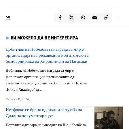
БИ МОЖЕЛО ДА ВЕ ИНТЕРЕСИРА
Добитник на Нобеловата награда за мир е
организација на преживеаните од атомските
бомбардирања на Хирошима и на Нагасаки
Добитник на Нобеловата награда за мир е
јапонската организација преживеаните од
атомските бомбардирања на Хирошима и Нагасак
„Нихон Хиданкјо“ за…
October 11, 2024
Нетфликс се брани од закани за тужба на
Дидај за документарецот
Нетфликс одговара на наводите на Шон Комбс за