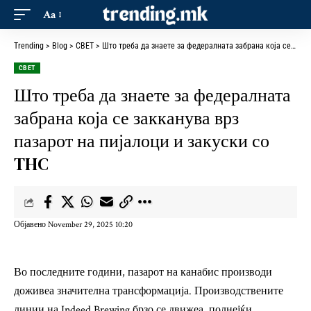
Aa
Trending
>
Blog
>
СВЕТ
>
Што треба да знаете за федералната забрана која се закканува врз пазарот на пијалоци и закуски со THC
СВЕТ
Што треба да знаете за федералната
забрана која се закканува врз
пазарот на пијалоци и закуски со
THC
Објавено November 29, 2025 10:20
Во последните години, пазарот на канабис производи
доживеа значителна трансформација. Производствените
линии на Indeed Brewing брзо се движеа, полнејќи