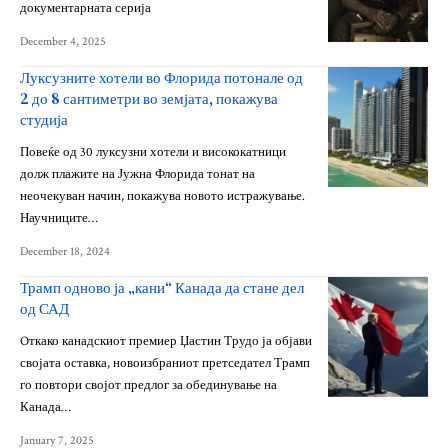
документарната серија
December 4, 2025
Луксузните хотели во Флорида потонале од
2 до 8 сантиметри во земјата, покажува
студија
Повеќе од 30 луксузни хотели и висококатници
долж плажите на Јужна Флорида тонат на
неочекуван начин, покажува новото истражување.
Научниците…
December 18, 2024
Трамп одново ја „кани“ Канада да стане дел
од САД
Oткако канадскиот премиер Џастин Трудо ја објави
својата оставка, новоизбраниот претседател Трамп
го повтори својот предлог за обединување на
Канада…
January 7, 2025