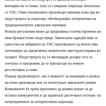
конзерви не со пиво, туку со газирани пијалоци збогатени
со THC. Овие иновативни производи означија нова ера во
индустријата за пијалоци, обезбедувајќи алтернатива на
традиционалните алкохолни напивки.
Новата регулатива може да предизвика големи промени во
оваа брзорастечка индустрија. Законската одредба која се
однесува на забраната на THC производите од коноп има
потенцијал да предизвика значителни преструктуирања во
пазарот. Индустријата од 24 милијарди долари сега се
соочува со предизвик да се прилагоди на новите
регулаторни услови.
Покрај предизвиците, ова е можност за иновации и развој
на нови производи кои ги почитуваат законските рамки.
Компаниите ќе треба креативно да размислуваат за да
останат конкурентни и да задоволат растечкиот интерес на
потрошувачите за алтернативни пијалоци.