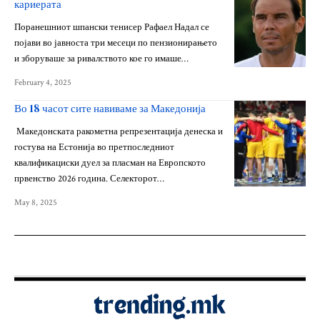
кариерата
Поранешниот шпански тенисер Рафаел Надал се
појави во јавноста три месеци по пензионирањето
и зборуваше за ривалството кое го имаше…
February 4, 2025
Во 18 часот сите навиваме за Македонија
Македонската ракометна репрезентација денеска и
гостува на Естонија во претпоследниот
квалификациски дуел за пласман на Европското
првенство 2026 година. Селекторот…
May 8, 2025