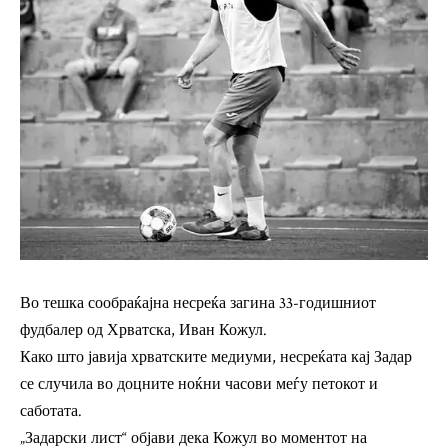
Во тешка сообраќајна несреќа загина 33-годишниот
фудбалер од Хрватска, Иван Кожул.
Како што јавија хрватските медиуми, несреќата кај Задар
се случила во доцните ноќни часови меѓу петокот и
саботата.
„Задарски лист“ објави дека Кожул во моментот на