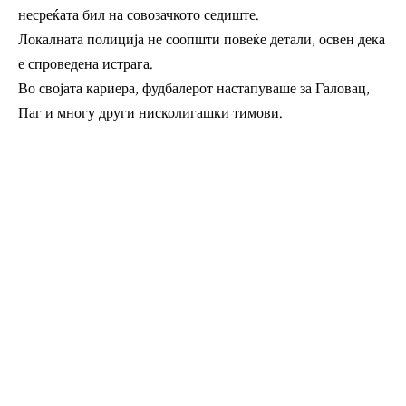
несреќата бил на совозачкото седиште.
Локалната полиција не соопшти повеќе детали, освен дека
е спроведена истрага.
Во својата кариера, фудбалерот настапуваше за Галовац,
Паг и многу други нисколигашки тимови.