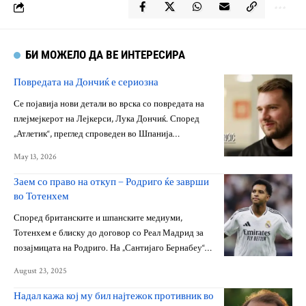
БИ МОЖЕЛО ДА ВЕ ИНТЕРЕСИРА
Повредата на Дончиќ е сериозна
Се појавија нови детали во врска со повредата на
плејмејкерот на Лејкерси, Лука Дончиќ. Според
„Атлетик“, преглед спроведен во Шпанија…
May 13, 2026
Заем со право на откуп – Родриго ќе заврши
во Тотенхем
Според британските и шпанските медиуми,
Тотенхем е блиску до договор со Реал Мадрид за
позајмицата на Родриго. На „Сантијаго Бернабеу“…
August 23, 2025
Надал кажа кој му бил најтежок противник во