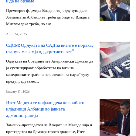
и да не брзаме
Премиерот формира Влада и тој одлучува дали
Алијанса за Албанците треба да биде во Владата.
Мислам дека треба, но ако…
April 24, 2025
СДСМ: Одлуката на САД за визите е порака,
стануваме земја од „третиот свет”
Одлуката на Соединетите Американски Држави да
ја суспендираат обработката на визи за
македонските граѓани не е „техничка пауза” туку
предупредување.…
January 17, 2026
Изет Меџити се пофали дека ќе вработи
илјадници Албанци во јавната
администрација
Заменик-претседател на Владата на Македонија и
претседател на Демократското движење, Изет