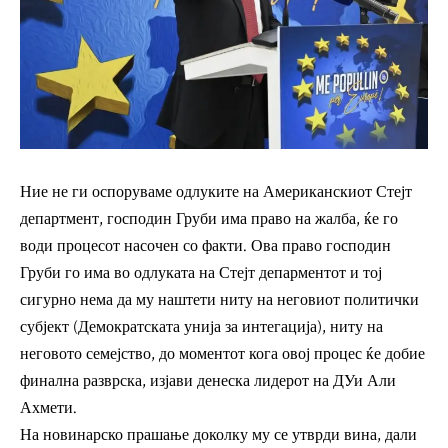
Ние не ги оспоруваме одлуките на Американскиот Стејт
департмент, господин Груби има право на жалба, ќе го
води процесот насочен со факти. Ова право господин
Груби го има во одлуката на Стејт депарментот и тој
сигурно нема да му наштети ниту на неговиот политички
субјект (Демократската унија за интегација), ниту на
неговото семејство, до моментот кога овој процес ќе добие
финална разврска, изјави денеска лидерот на ДУи Али
Ахмети.
На новинарско прашање доколку му се утврди вина, дали