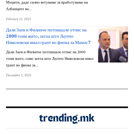
Меџити, даде силно ветување за вработување на
Албанците во…
February 21, 2025
Дали Заев и Филипче потпишале отпис на
2000 тони жито, затоа што Љупчо
Николовски имал грант во фиока за Мамас?
Дали Заев и Филипче потпишале отпис на 2000
тони жито, само затоа што Љупчо Николовски имал
грант во фиока за…
December 3, 2025