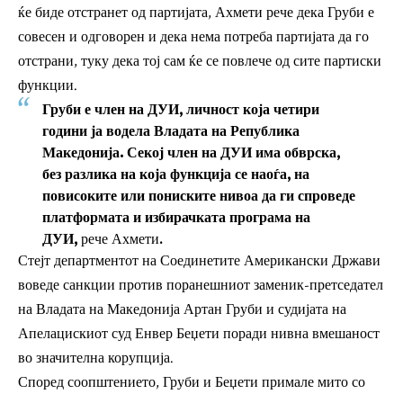
ќе биде отстранет од партијата, Ахмети рече дека Груби е
совесен и одговорен и дека нема потреба партијата да го
отстрани, туку дека тој сам ќе се повлече од сите партиски
функции.
Груби е член на ДУИ, личност која четири
години ја водела Владата на Република
Македонија. Секој член на ДУИ има обврска,
без разлика на која функција се наоѓа, на
повисоките или пониските нивоа да ги спроведе
платформата и избирачката програма на
ДУИ,
рече Ахмети.
Стејт департментот на Соединетите Американски Држави
воведе санкции против поранешниот заменик-претседател
на Владата на Македонија Артан Груби и судијата на
Апелацискиот суд Енвер Беџети поради нивна вмешаност
во значителна корупција.
Според соопштението, Груби и Беџети примале мито со