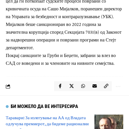
цел да ги поткопаат судските процеси поврзани со
кривичната осуда на Сашо Мијалков, поранешен директор
на Управата за безбедност и контраразузнавање (УБК).
Мијалков беше санкциониран во 2022 година за
значителна корупција според Секцијата 7031(в) од Законот
за надворешни операции и поврзани програми на Стејт
департментот.
Покрај санкциите за Груби и Беџети, забрани за влез во
САД се воведени и за членовите на нивните семејства.
БИ МОЖЕЛО ДА ВЕ ИНТЕРЕСИРА
Таравари: За излегување на АА од Владата
одлучува премиерот, да бидеме рационални