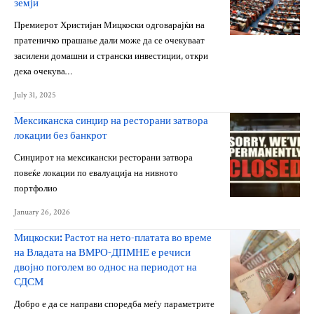
земји
Премиерот Христијан Мицкоски одговарајќи на
пратеничко прашање дали може да се очекуваат
засилени домашни и странски инвестиции, откри
дека очекува…
July 31, 2025
Мексиканска синџир на ресторани затвора
локации без банкрот
Синџирот на мексикански ресторани затвора
повеќе локации по евалуација на нивното
портфолио
January 26, 2026
Мицкоски: Растот на нето-платата во време
на Владата на ВМРО-ДПМНЕ е речиси
двојно поголем во однос на периодот на
СДСМ
Добро е да се направи споредба меѓу параметрите