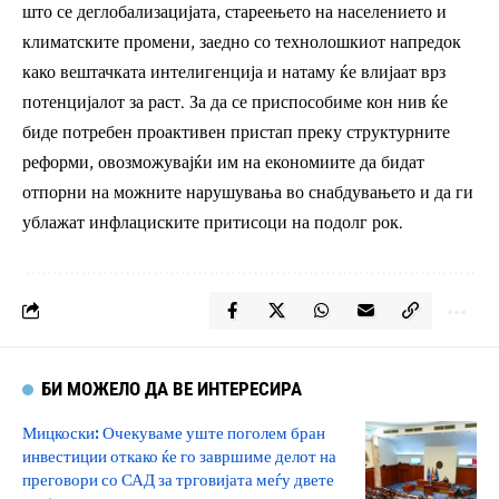
што се деглобализацијата, стареењето на населението и
климатските промени, заедно со технолошкиот напредок
како вештачката интелигенција и натаму ќе влијаат врз
потенцијалот за раст. За да се приспособиме кон нив ќе
биде потребен проактивен пристап преку структурните
реформи, овозможувајќи им на економиите да бидат
отпорни на можните нарушувања во снабдувањето и да ги
ублажат инфлациските притисоци на подолг рок.
БИ МОЖЕЛО ДА ВЕ ИНТЕРЕСИРА
Мицкоски: Очекуваме уште поголем бран
инвестиции откако ќе го завршиме делот на
преговори со САД за трговијата меѓу двете