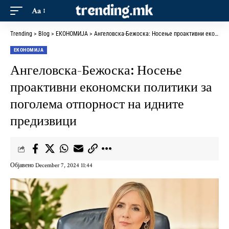
Aa
Trending
>
Blog
>
ЕКОНОМИЈА
>
Ангеловска-Бежоска: Носење проактивни економски политики за поголема отпорност на идните предизвици
ЕКОНОМИЈА
Ангеловска-Бежоска: Носење
проактивни економски политики за
поголема отпорност на идните
предизвици
Објавено December 7, 2024 11:44