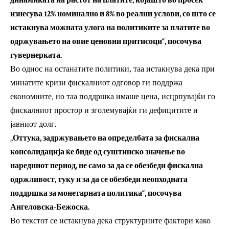
динамиката на растот на платите, којашто во просек
изнесува 12% номинално и 8% во реални услови, со што се
истакнува можната улога на политиките за платите во
одржувањето на овие ценовни притисоци“, посочува
гувернерката.
Во однос на останатите политики, таа истакнува дека при
минатите кризи фискалниот одговор ги поддржа
економиите, но таа поддршка имаше цена, исцрпувајќи го
фискалниот простор и зголемувајќи ги дефицитите и
јавниот долг.
„Оттука, задржувањето на определбата за фискална
консолидација ќе биде од суштинско значење во
наредниот период, не само за да се обезбеди фискална
одржливост, туку и за да се обезбеди неопходната
поддршка за монетарната политика“, посочува
Ангеловска-Бежоска.
Во текстот се истакнува дека структурните фактори како