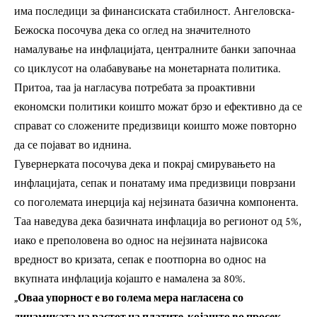
има последици за финансиската стабилност. Ангеловска-
Бежоска посочува дека со оглед на значителното
намалување на инфлацијата, централните банки започнаа
со циклусот на олабавување на монетарната политика.
Притоа, таа ја нагласува потребата за проактивни
економски политики коишто можат брзо и ефективно да се
справат со сложените предизвици коишто може повторно
да се појават во иднина.
Гувернерката посочува дека и покрај смирувањето на
инфлацијата, сепак и понатаму има предизвици поврзани
со поголемата инерција кај нејзината базична компонента.
Таа наведува дека базичната инфлација во регионот од 5%,
иако е преполовена во однос на нејзината највисока
вредност во кризата, сепак е поотпорна во однос на
вкупната инфлација којашто е намалена за 80%.
„Оваа упорност е во голема мера нагласена со