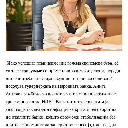
„Иако успешно поминавме низ голема економска бура, сѐ
уште се соочуваме со променливи светски услови, поради
што е потребна постојана будност и приспособливост“,
посочува гувернерката на Народната банка, Анита
Ангеловска-Бежоска во авторски текст во престижниот
српски неделник „НИН“. Во текстот гувернерката ја
анализира последната инфлациска криза и одговорот на
централните банки, којшто овозможи стабилизација без
притоа економиите да западнат во рецесија, или, пак, да