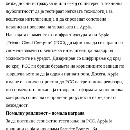
безбедносни истражувачи или секој со интерес и техничка
љубопитност“ да ја тестираат неговата технологија за
вештачка интелигенција и да спроведат сопствена
независна проверка на тврдењата на Apple.
Наградата е наменета за инфраструктурата на Apple
„Private Cloud Compute“ (PCC), дизајнирана да се справи со
сложени задачи со вештачка интелигенција надвор од
можностите на уредот. Дизајниран со шифрирање од крај
до крај, PCC ги брише барањата на корисниците веднаш по
завршувањето за да ја одржи приватноста. Досега, Apple
имаше ограничен пристап до PCC на трети лица ревизори,
но споменатата покана ја отвора платформата за поширока
контрола, со цел да се процени робусноста на нејзината
безбедност.
Помалку ранливост – помала награда
За да поттикне сеопфатно тестирање на PCC, Apple ја
прошири својата програма Security Bounty. „За