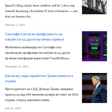
SpaceX's filing claims these satellites will be “a first step
towards becoming a Kardashev II-level civilization — one
that can harness the…
February 2, 2026
Спотифи олеснува префрлањето на
плејлисти од други музички сервиси
Мобилната апликација на Спотифи сега
овозможува префрлање на плејлисти од други
музички платформи користејќи TuneMyMusic.
November 24, 2025
Еве колку пари заработил Трамп минатата
година
Претседателот на САД, Доналд Трамп, пријавил
приход од над 600 милиони долари во текот на 2024
година, според најновите јавни…
June 16, 2025