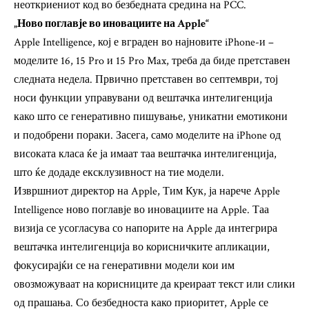
неоткриениот код во безбедната средина на PCC.
„Ново поглавје во иновациите на Apple“
Apple Intelligence, кој е вграден во најновите iPhone-и –
моделите 16, 15 Pro и 15 Pro Max, треба да биде претставен
следната недела. Првично претставен во септември, тој
носи функции управувани од вештачка интелигенција
како што се генеративно пишување, уникатни емотикони
и подобрени пораки. Засега, само моделите на iPhone од
високата класа ќе ја имаат таа вештачка интелигенција,
што ќе додаде ексклузивност на тие модели.
Извршниот директор на Apple, Тим Кук, ја нарече Apple
Intelligence ново поглавје во иновациите на Apple. Таа
визија се усогласува со напорите на Apple да интегрира
вештачка интелигенција во корисничките апликации,
фокусирајќи се на генеративни модели кои им
овозможуваат на корисниците да креираат текст или слики
од прашања. Со безбедноста како приоритет, Apple се