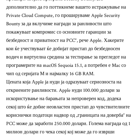
дополнително да го поттикнеме вашето истражување на
Private Cloud Compute, го прошируваме Apple Security
Bounty за да вклучиме награди за ранливости што
покажуваат компромис со основните гаранции за
безбедност и приватност на PCC“, рече Apple. Хакерите
кои ќе учествуваат ќе добијат пристап до безбедносен
водич и виртуелна средина за тестирање за прегледот на
програмерите на macOS Sequoia 15.1, а потребен е Mac со
чип од серијата М и најмалку 16 GB RAM.
Цената која Аpple ја нуди ја одразуваат сериозноста на
откриените ранливости. Apple нуди 100.000 долари за
искористување на барањата за непроверен код, додека
секој што ќе добие неовластен пристап до чувствителните
кориснички податоци надвор од „границата на доверба“ на
PCC може да заработи 250.000 долари. Голема награда од 1
милион долари го чека секој кој може да го изврши