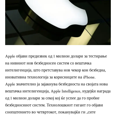
Apple објави предизвик од 1 милион долари за тестирање
на нивниот нов безбедносен систем со вештачка
интелигенција, што претставува нов чекор кон безбедна,
иновативна технологија за корисниците на iPhone.
Apple значително ја зајакнува безбедноста на својата нова
вештачка интелигенција, Apple Intelligence, нудејќи награда
од 1 милион долари за секој кој ќе успее да го пробие
безбедносниот систем. Технолошкиот гигант го објави
соопштението во четвртокот, поканувајќи ги „сите