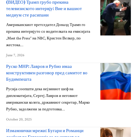
(ВИДЕО) Трамп грубо прекина
телевизиското интервју: Вие и вашиот
медиум сте расипани
Американскиот претседател Доналд Трамп го
прекина интервјуто со водителката на емисијата
„Meet the Press“ на NBC, Кристен Велкер, по
жестока…
June 7, 2026
Руско МНР: Лавров и Рубио имаа
конструктивен разговор пред самитот во
Будимпешта
Русија соопшти дека нејзиниот шеф на
дипломатијата, Сергеј Лавров и неговиот
американски колега, државниот секретар, Марко
Рубио, задолжени за подготовка…
October 20, 2025
Измамнички мрежи: Бугари и Романци
доаѓаат во Германија за да живеат од