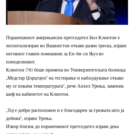
Поранешниот американски претседател Бил Клинтон е
хоспитализиран во Вашингтон откако разви треска, изјави
неговиот главен помошник за Ен-би-си Њуз во
понеделникот.
Клинтон (78) беше примена во Универзитетската болница
„Медстар Џорџтаун“ на тестирање и набљудување откако
му се покачи температурата“, рече Анхел Урења, заменик
шеф на кабинетот на Клинтон.
„Тој е добро расположен и е благодарен за грижата што ја
добива“, изјави Урења.
Извор близок до поранешниот претседател изјави дека