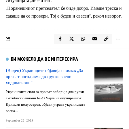
ситуацијата „не е итна“.
„Поранешниот претседател ќе биде добро. Имаше треска и
сакаше да се провери. Тој е буден и свесен“, рекол изворот.
БИ МОЖЕЛО ДА ВЕ ИНТЕРЕСИРА
(Видео) Украинците објавија снимка: „За
прв пат погодивме два руски воени
хидроавиони“
Украинските сили за прв пат соборија два руски
амфибиски авиони Бе-12 Чајка на окупираниот
Кримски полуостров, објави утрава украинската
воена…
September 22, 2025