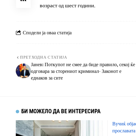
возраст од шест години.
Сподели ја оваа статија
ПРЕТХОДНА СТАТИЈА
Јанев: Поткупот не смее да биде правило, секој ќе
одговара за сторениот криминал- Законот е
еднаков за сите
БИ МОЖЕЛО ДА ВЕ ИНТЕРЕСИРА
Вучиќ обја
прославата