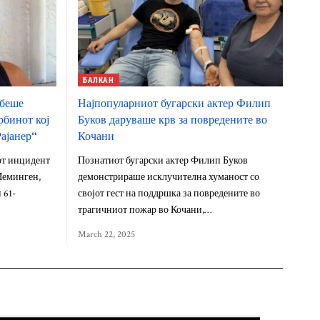
БАЛКАН
 беше
Најпопуларниот бугарски актер Филип
рбинот кој
Буков даруваше крв за повредените во
Рајанер“
Кочани
от инцидент
Познатиот бугарски актер Филип Буков
 Меминген,
демонстрираше исклучителна хуманост со
 61-
својот гест на поддршка за повредените во
трагичниот пожар во Кочани,…
March 22, 2025