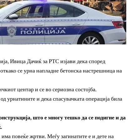
ја, Ивица Дачиќ за РТС изјави дека според
 откако се урна напладне бетонска настрешница на
чкиот центар и се во сериозна состојба.
 од урнатините и дека спасувачката операција била
онструкција, што е многу тешко да се подигне и да
.
 има повеќе жртви. Меѓу загинатите е и дете на