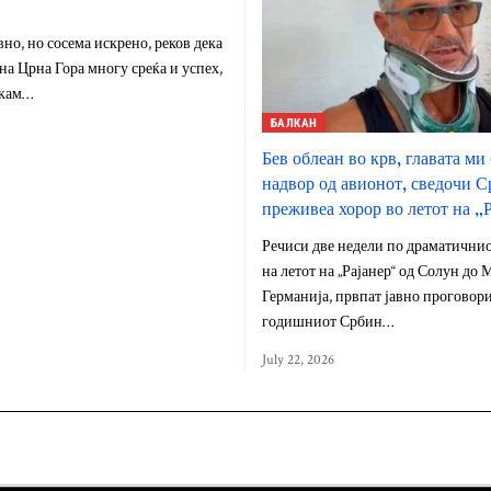
о, но сосема искрено, реков дека
на Црна Гора многу среќа и успех,
акам…
БАЛКАН
Бев облеан во крв, главата ми
надвор од авионот, сведочи С
преживеа хорор во летот на „
Речиси две недели по драматични
на летот на „Рајанер“ од Солун до
Германија, првпат јавно проговори
годишниот Србин…
July 22, 2026