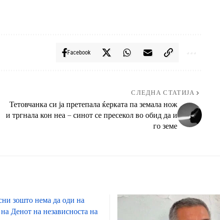
Facebook
СЛЕДНА СТАТИЈА
Тетовчанка си ја претепала ќерката па земала нож
и тргнала кон неа – синот се пресекол во обид да и
го земе
сни зошто нема да оди на
 на Денот на независноста на