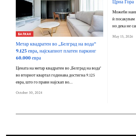
Црна Гора
Можеби наивн
ѝ посакувам 
но дека не с
БАЛКАН
May 15, 2026
Метар квадратен во „Белград на вода“
9.125 евра, најскапиот платен паркинг
60.000 евра
Цената на метар квадратен во „Белград на вода“
во вториот квартал годинава достигна 9.125
евра, што го прави најскап во…
October 30, 2024