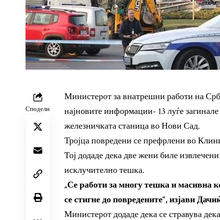
Министерот за внатрешни работи на Срби
Сподели
најновите информации- 13 луѓе загинале
железничката станица во Нови Сад.
Тројца повредени се префрлени во Клини
Тој додаде дека две жени биле извлечени
исклучително тешка.
„Се работи за многу тешка и масивна к
се стигне до повредените“, изјави Дачиќ
Министерот додаде дека се стравува дека