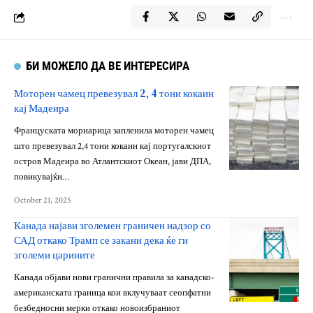
БИ МОЖЕЛО ДА ВЕ ИНТЕРЕСИРА
Моторен чамец превезувал 2, 4 тони кокаин
кај Мадеира
Француската морнарица запленила моторен чамец
што превезувал 2,4 тони кокаин кај португалскиот
остров Мадеира во Атлантскиот Океан, јави ДПА,
повикувајќи…
October 21, 2025
Канада најави зголемен граничен надзор со
САД откако Трамп се закани дека ќе ги
зголеми царините
Канада објави нови гранични правила за канадско-
американската граница кои вклучуваат сеопфатни
безбедносни мерки откако новоизбраниот