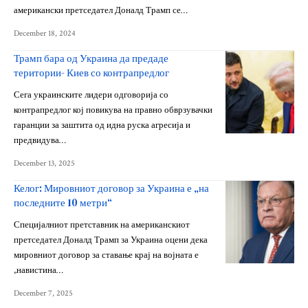
американски претседател Доналд Трамп се…
December 18, 2024
Трамп бара од Украина да предаде
територии- Киев со контрапредлог
Сега украинските лидери одговорија со
контрапредлог кој повикува на правно обврзувачки
гаранции за заштита од идна руска агресија и
предвидува…
December 13, 2025
Келог: Мировниот договор за Украина е „на
последните 10 метри“
Специјалниот претставник на американскиот
претседател Доналд Трамп за Украина оцени дека
мировниот договор за ставање крај на војната е
„навистина…
December 7, 2025