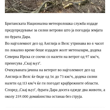
Британската Национална метеоролошка служба издаде
предупредување за силни ветрови што ја погодија земјата
по бурата Дара.
Во најголемиот дел од Англија и Велс утринава во 6 часот
по локално време беше издаден жолт метеоаларм, додека
Северна Ирска се соочи со налети на ветрот од 97 км/ч,
пренесува „Скај њуз“.
Очекуваната јачина на ветерот во најголемиот дел од
Англија и Велс ќе биде од 56 до 73 км/ч, додека силни
налети од 113 км/ч ќе ги погодат крајбрежните области.
Според „Скај њуз“, бурата Дара досега одзеде два животи, а
околу 259.000 домаќинства останаа без струја.