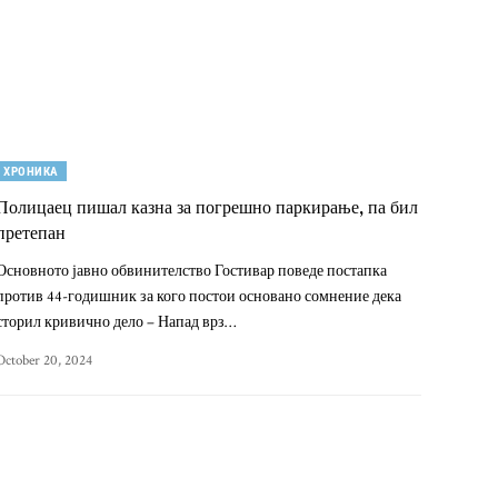
ХРОНИКА
Полицаец пишал казна за погрешно паркирање, па бил
претепан
Основното јавно обвинителство Гостивар поведе постапка
против 44-годишник за кого постои основано сомнение дека
сторил кривично дело – Напад врз…
October 20, 2024