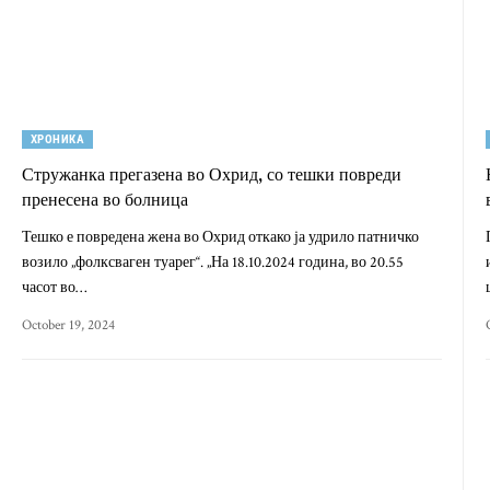
ХРОНИКА
Стружанка прегазена во Охрид, со тешки повреди
пренесена во болница
Тешко е повредена жена во Охрид откако ја удрило патничко
возило „фолксваген туарег“. „На 18.10.2024 година, во 20.55
часот во…
October 19, 2024