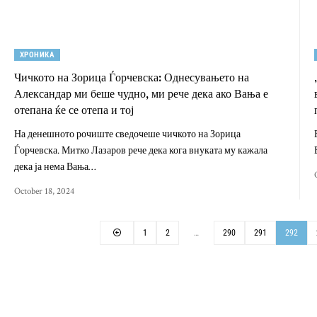
ХРОНИКА
Чичкото на Зорица Ѓорчевска: Однесувањето на
Александар ми беше чудно, ми рече дека ако Вања е
отепана ќе се отепа и тој
На денешното рочиште сведочеше чичкото на Зорица
Ѓорчевска. Митко Лазаров рече дека кога внуката му кажала
дека ја нема Вања…
October 18, 2024
1
2
…
290
291
292