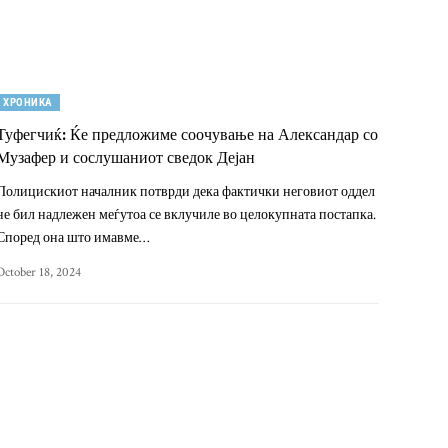
ХРОНИКА
Туфегчиќ: Ќе предложиме соочување на Александар со
Музафер и сослушаниот сведок Дејан
Полицискиот началник потврди дека фактички неговиот оддел
не бил надлежен меѓутоа се вклучиле во целокупната постапка.
Според она што имавме…
October 18, 2024