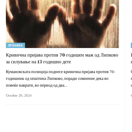
ХРОНИКА
Кривична пријава против 70-годишен маж од Липково
за силување на 13-годишно дете
Кумановската полиција поднесе кривична пријава против 70-
годишник од општина Липково, поради сомнение дека во
повеќе наврати, во период од два…
October 20, 2024