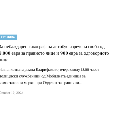
ХРОНИКА
За небаждарен тахограф на автобус изречена глоба од
3.000 евра за правното лице и 900 евра за одговорното
лице
На наплатната рампа Кадрифаково, вчера околу 13.00 часот
полициски службеници од Мобилната единица за
компезаторни мерки при Одделот за гранични…
October 19, 2024