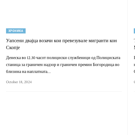
ХРОНИКА
Уапсени двајца возачи кои превезувале мигранти кон
Скопје
Денеска во 12.30 часот полициски службеници од Полициската
станица за граничен надзор и граничен премин Богородица во
близина на наплатната…
October 18, 2024