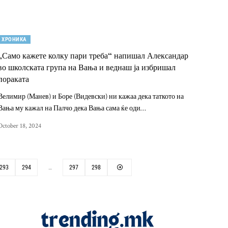
ХРОНИКА
„Само кажете колку пари треба“ напишал Александар
во школската група на Вања и веднаш ја избришал
пораката
Велимир (Манев) и Боре (Видевски) ни кажаа дека таткото на
Вања му кажал на Палчо дека Вања сама ќе оди…
October 18, 2024
293
294
…
297
298