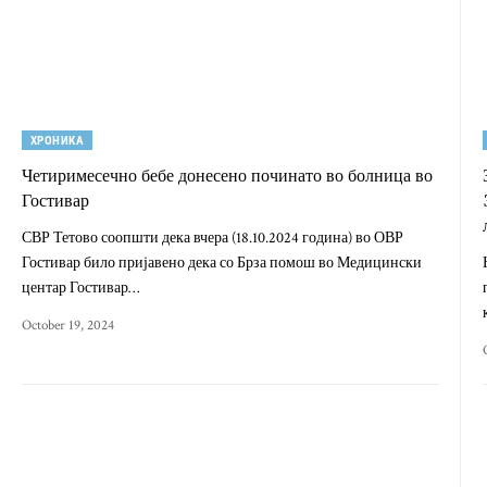
ХРОНИКА
Четиримесечно бебе донесено починато во болница во
Гостивар
СВР Тетово соопшти дека вчера (18.10.2024 година) во ОВР
Гостивар било пријавено дека со Брза помош во Медицински
центар Гостивар…
October 19, 2024