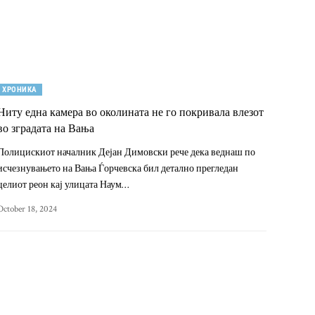
ХРОНИКА
Ниту една камера во околината не го покривала влезот
во зградата на Вања
Полицискиот началник Дејан Димовски рече дека веднаш по
исчезнувањето на Вања Ѓорчевска бил детално прегледан
целиот реон кај улицата Наум…
October 18, 2024