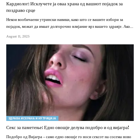
Кардиолог: Исклучете ја оваа храна од вашиот појадок за
поздраво срце
Некои вообичаени утрински навики, како што се вашите избори за
појадок, можат да имаат долгорочно влијание врз вашето здравје. Ако…
August 11, 2025
ЗДРАВА ИСХРАНА И НУТРИЦИЈА
Секс за паметење: Едно овошје делува подобро и од вијагра!
Подобро од Вијагра – само едно овошје го носи сексот на сосема ново