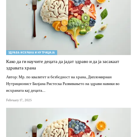
ЗДРАВА ИСХРАНА И НУТРИЦИЈА
Како да ги научите децата да јадат здраво и да ја засакаат
здравата храна
Автор: Мр. по квалитет и безбедност на храна, Дипломириан
Нутриционист Билјана Ристеска Развивањето на здрави навики во
исхраната кај децата…
February 17, 2025