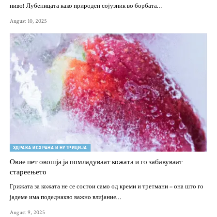
ниво! Лубеницата како природен сојузник во борбата…
August 10, 2025
ЗДРАВА ИСХРАНА И НУТРИЦИЈА
Овие пет овошја ја помладуваат кожата и го забавуваат
стареењето
Грижата за кожата не се состои само од креми и третмани – она што го
јадеме има подеднакво важно влијание…
August 9, 2025