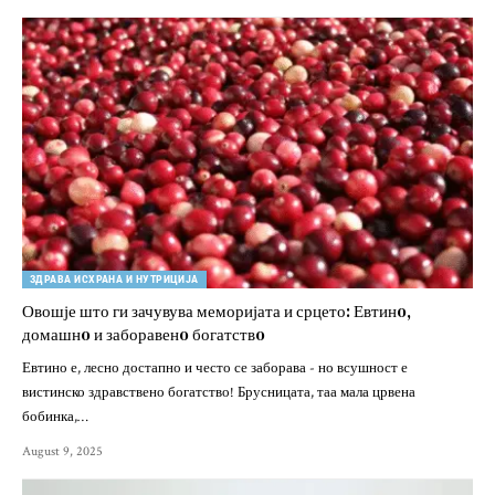
ЗДРАВА ИСХРАНА И НУТРИЦИЈА
Овошје што ги зачувува меморијата и срцето: Евтинo,
домашнo и заборавенo богатствo
Евтино е, лесно достапно и често се заборава - но всушност е
вистинско здравствено богатство! Брусницата, таа мала црвена
бобинка,…
August 9, 2025