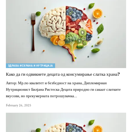
ЗДРАВА ИСХРАНА И НУТРИЦИЈА
Како да ги одвикнете децата од консумирање слатка храна?
Автор: Мр.по квалитет и безбедност на храна, Дипломириан
Нутриционист Билјана Ристеска Децата природно ги сакаат слатките
вкусови, но прекумерната потрошувачка…
February 26, 2025