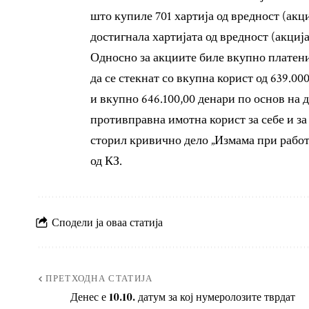
што купиле 701 хартија од вредност (акци
достигнала хартијата од вредност (акција
Односно за акциите биле вкупно платени 
да се стекнат со вкупна корист од 639.00
и вкупно 646.100,00 денари по основ на
противправна имотна корист за себе и за
сторил кривично дело „Измама при работе
од КЗ.
Сподели ја оваа статија
ПРЕТХОДНА СТАТИЈА
Денес е 10.10. датум за кој нумеролозите тврдат