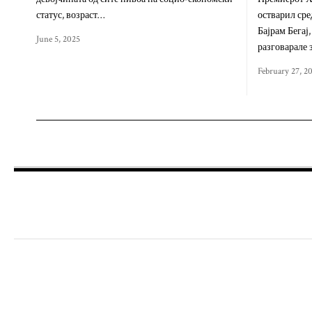
статус, возраст…
остварил сре
Бајрам Бегај
June 5, 2025
разговарале 
February 27, 2