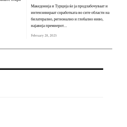
Македонија и Турција ќе ја продлабочуваат и
интензивираат соработката во сите области на
билатерално, регионално и глобално ниво,
најавија премиерот…
February 28, 2025