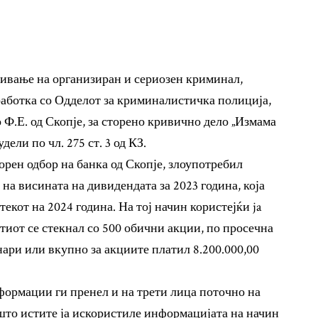
збивање на организиран и сериозен криминал,
аботка со Одделот за криминалистичка полиција,
Ф.Е. од Скопје, за сторено кривично дело „Измама
ели по чл. 275 ст. 3 од КЗ.
орен одбор на банка од Скопје, злоупотребил
на висината на дивидендата за 2023 година, која
текот на 2024 година. На тој начин користејќи ja
иот се стекнал со 500 обични акции, по просечна
енари или вкупно за акциите платил 8.200.000,00
ормации ги пренел и на трети лица поточно на
 што истите ја искористиле информацијата на начин