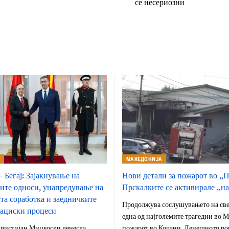
се несериозни
А
МАКЕДОНИЈА
 Бегај: Зајакнување на
Нови детали за пожарот во „П
ите односи, унапредување на
Прскалките се активирале „на
та соработка и заедничките
Продолжува сослушувањето на све
ациски процеси
една од најголемите трагедии во М
ристијан Мицкоски денеска
пожарот во Кочани. Денешното ро