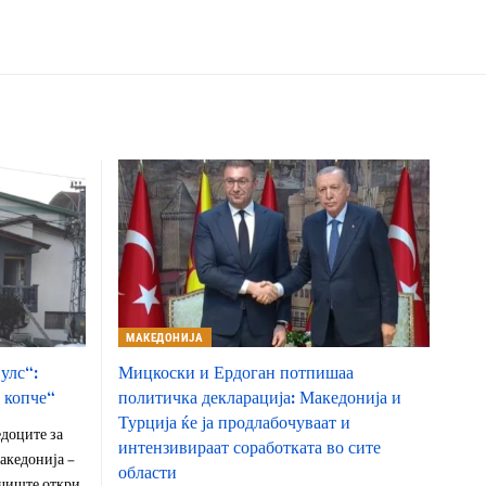
МАКЕДОНИЈА
улс“:
Мицкоски и Ердоган потпишаа
 копче“
политичка декларација: Македонија и
Турција ќе ја продлабочуваат и
доците за
интензивираат соработката во сите
акедонија –
области
чиште откри