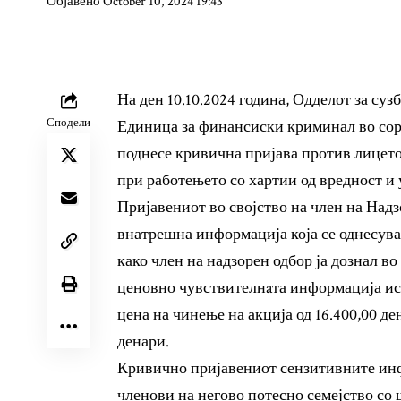
Објавено October 10, 2024 19:43
На ден 10.10.2024 година, Одделот за су
Сподели
Единица за финансиски криминал во сор
поднесе кривична пријава против лицето 
при работењето со хартии од вредност и уд
Пријавениот во својство на член на Надз
внатрешна информација која се однесува 
како член на надзорен одбор ја дознал во 
ценовно чувствителнaта информација ист
цена на чинење на акција од 16.400,00 д
денари.
Кривично пријавениот сензитивните инф
членови на негово потесно семејство со