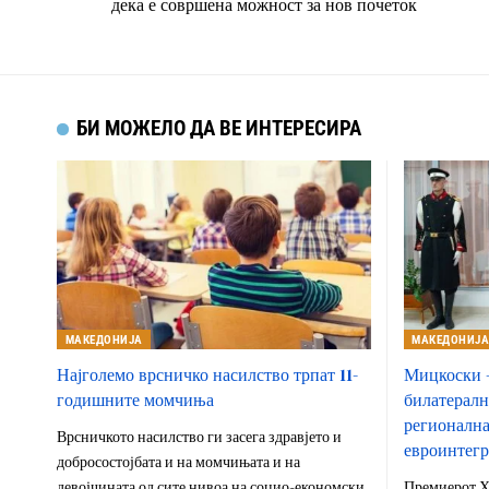
дека е совршена можност за нов почеток
БИ МОЖЕЛО ДА ВЕ ИНТЕРЕСИРА
МАКЕДОНИЈА
МАКЕДОНИЈ
Најголемо врсничко насилство трпат 11-
Мицкоски –
годишните момчиња
билатералн
регионална
Врсничкото насилство ги засега здравјето и
евроинтегр
добросостојбата и на момчињата и на
девојчината од сите нивоа на социо-економски
Премиерот Х