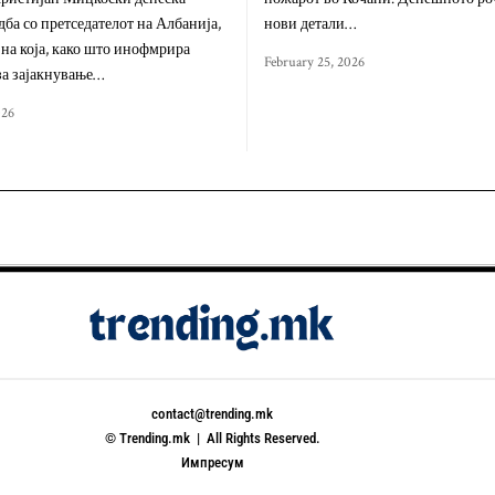
дба со претседателот на Албанија,
нови детали…
, на која, како што инофмрира
February 25, 2026
за зајакнување…
026
contact@trending.mk
© Trending.mk | All Rights Reserved.
Импресум