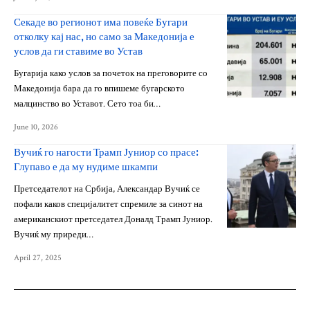
Секаде во регионот има повеќе Бугари
отколку кај нас, но само за Македонија е
услов да ги ставиме во Устав
Бугарија како услов за почеток на преговорите со
Македонија бара да го впишеме бугарското
малцинство во Уставот. Сето тоа би…
June 10, 2026
Вучиќ го нагости Трамп Јуниор со прасе:
Глупаво е да му нудиме шкампи
Претседателот на Србија, Александар Вучиќ се
пофали каков специјалитет спремиле за синот на
американскиот претседател Доналд Трамп Јуниор.
Вучиќ му приреди…
April 27, 2025