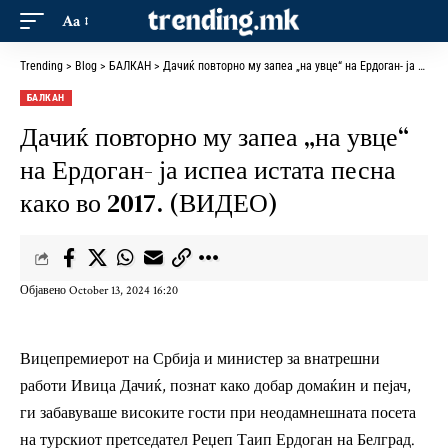
Aa
Trending
>
Blog
>
БАЛКАН
>
Дачиќ повторно му запеа „на увце“ на Ердоган- ја испеа истата песна како во 2017. (ВИДЕО)
БАЛКАН
Дачиќ повторно му запеа „на увце“
на Ердоган- ја испеа истата песна
како во 2017. (ВИДЕО)
Објавено October 13, 2024 16:20
Вицепремиерот на Србија и министер за внатрешни
работи Ивица Дачиќ, познат како добар домаќин и пејач,
ги забавуваше високите гости при неодамнешната посета
на турскиот претседател Реџеп Таип Ердоган на Белград.