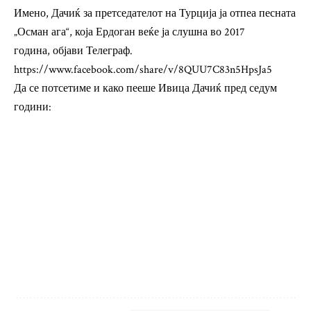
Имено, Дачиќ за претседателот на Турција ја отпеа песната
„Осман ага“, која Ердоган веќе ја слушна во 2017
година,
објави Телеграф.
https://www.facebook.com/share/v/8QUU7C83n5HpsJa5
Да се ​​потсетиме и како пееше Ивица Дачиќ пред седум
години: