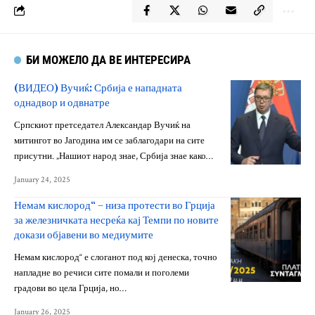
БИ МОЖЕЛО ДА ВЕ ИНТЕРЕСИРА
(ВИДЕО) Вучиќ: Србија е нападната
однадвор и одвнатре
Српскиот претседател Александар Вучиќ на
митингот во Јагодина им се заблагодари на сите
присутни. „Нашиот народ знае, Србија знае како…
January 24, 2025
Немам кислород“ – низа протести во Грција
за железничката несреќа кај Темпи по новите
докази објавени во медиумите
Немам кислород“ е слоганот под кој денеска, точно
напладне во речиси сите помали и поголеми
градови во цела Грција, но…
January 26, 2025