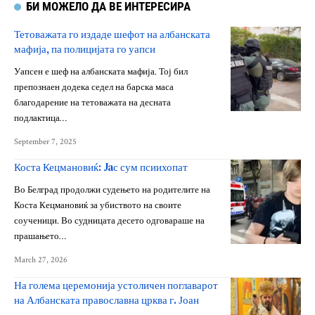
БИ МОЖЕЛО ДА ВЕ ИНТЕРЕСИРА
Тетоважата го издаде шефот на албанската
мафија, па полицијата го уапси
Уапсен е шеф на албанската мафија. Тој бил
препознаен додека седел на барска маса
благодарение на тетоважата на десната
подлактица…
September 7, 2025
Коста Кецмановиќ: Jaс сум псиихопат
Во Белград продолжи судењето на родителите на
Коста Кецмановиќ за убиството на своите
соученици. Во судницата десето одговараше на
прашањето…
March 27, 2026
На голема церемонија устоличен поглаварот
на Албанската православна црква г. Јоан