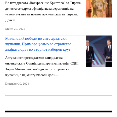
Во катедралата „Воскресение Христово“ во Тирана
денеска се одржа официјалната церемонија на
устоличување на новиот архиепископ на Тирана,
Драч и…
March 29, 2025
Милановиќ победи во сите хрватски
жупании, Приморац само во странство,
двајцата одат во вториот изборен круг
Актуелниот претседател и кандидат на
опозициската Социјалдемократска партија (СДП),
Зоран Милановиќ, победи во сите хрватски
жупании, а најмногу гласови доби…
December 30, 2024