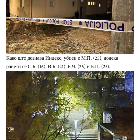
Како што дознава Индекс, убиен е М.П. (25), додека
ранети се С.Б. (16), В.Б. (21), Б.Ч. (25) и Б.П. (23).