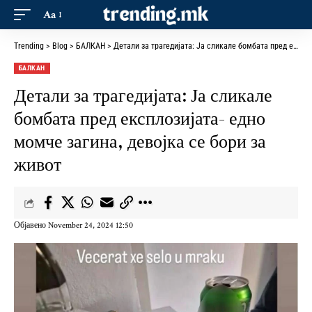
Aa
Trending
>
Blog
>
БАЛКАН
>
Детали за трагедијата: Ја сликале бомбата пред експлозијата- едно момче загина, девојка се бори за живот
БАЛКАН
Детали за трагедијата: Ја сликале
бомбата пред експлозијата- едно
момче загина, девојка се бори за
живот
Објавено November 24, 2024 12:50