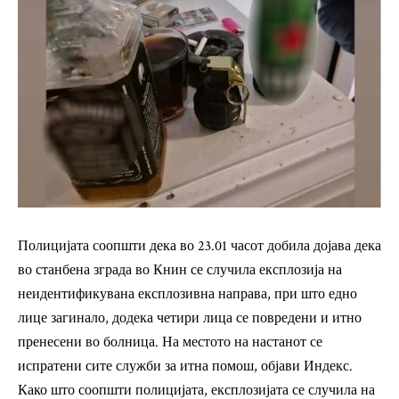
Полицијата соопшти дека во 23.01 часот добила дојава дека
во станбена зграда во Книн се случила експлозија на
неидентификувана експлозивна направа, при што едно
лице загинало, додека четири лица се повредени и итно
пренесени во болница. На местото на настанот се
испратени сите служби за итна помош,
објави Индекс.
Како што соопшти полицијата, експлозијата се случила на