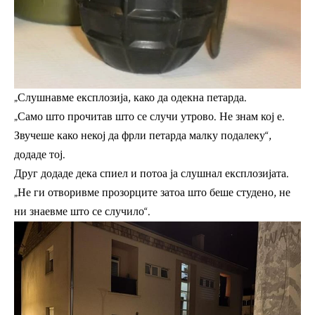
„Слушнавме експлозија, како да одекна петарда.
„Само што прочитав што се случи утрово. Не знам кој е.
Звучеше како некој да фрли петарда малку подалеку“,
додаде тој.
Друг додаде дека спиел и потоа ја слушнал експлозијата.
„Не ги отворивме прозорците затоа што беше студено, не
ни знаевме што се случило“.