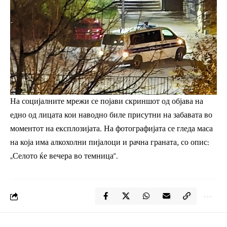
На социјалните мрежи се појави скриншот од објава на
едно од лицата кои наводно биле присутни на забавата во
моментот на експлозијата. На фотографијата се гледа маса
на која има алкохолни пијалоци и рачна граната, со опис:
„Селото ќе вечера во темница“.