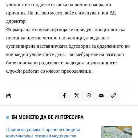
училиштето поднесе оставка од лични и морални
причини. На негово место, веќе е именуван нов ВД
директор.
Формирана е и комисија која ќе поведува дисциплинска
постапка против четири наставници, а веднаш е
суспендирана наставничката одговорна за одделението во
кое заедно учеле трите деца. во меѓувреме на разговор
биле повикани родителите на децата, а училишните
служби работат со класот првооделенци.
БИ МОЖЕЛО ДА ВЕ ИНТЕРЕСИРА
Царинска управа: Спречени обиди за
криумчарење лекови и медицински