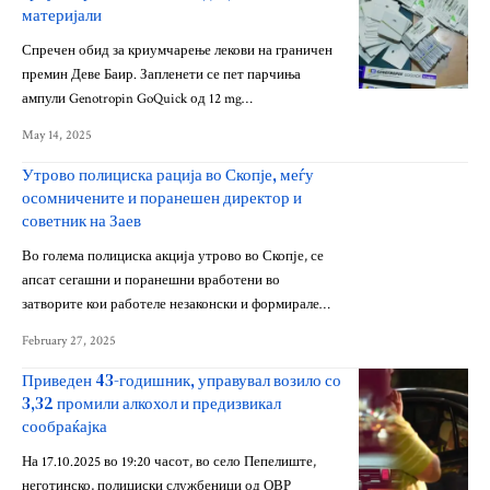
материјали
Спречен обид за криумчарење лекови на граничен
премин Деве Баир. Запленети се пет парчиња
ампули Genotropin GoQuick од 12 mg…
May 14, 2025
Утрово полициска рација во Скопје, меѓу
осомничените и поранешен директор и
советник на Заев
Во голема полициска акција утрово во Скопје, се
апсат сегашни и поранешни вработени во
затворите кои работеле незаконски и формирале…
February 27, 2025
Приведен 43-годишник, управувал возило со
3,32 промили алкохол и предизвикал
сообраќајка
На 17.10.2025 во 19:20 часот, во село Пепелиште,
неготинско, полициски службеници од ОВР