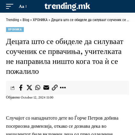
Aa
Trending
>
Blog
>
ХРОНИКА
>
Децата што се обиделе да силуваат соученик се првачиња, учителката не направила ништо кога тоа ѝ се пожалило
ХРОНИКА
Децата што се обиделе да силуваат
соученик се првачиња, учителката
не направила ништо кога тоа ѝ се
пожалило
Објавено October 12, 2024 11:00
Случајот со нападнатото дете во Ѓорче Петров добива
посериозна димензија, откако се дознава дека во
инцидентот биле вклучени деца од прво одделение.