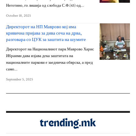
Неготино, го лишија од слобода С.Ф.(43) од…
October 18, 2025
Директорот на НП Маврово кој има
кривична пријава за дива сеча на дрва,
разговара со ЦУК за заштита на шумите
Директорот на Националниот парк Маврово Харис
Ибраими дава изјава дека заштитата на
националните паркови е заедничка обврска, а пред
само…
September 5, 2025