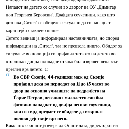
Нападот на детето се случил во дворот на ОУ „Димитар
поп Георгиев Беровски“. Двајцата соученици, како што
дознава „Сител“ се обиделе сексуално да го нападнат
користејќи стаклено шише.
Детето веднаш ја информирала наставничката, но според
инфомрации на „Сител“, таа не превзела ништо. Обидот за
силување во полиција го пријавил таткото на детето во
вторникот доцна попладне откако бил извршен лекарски
преглед врз детето. С
Во СВР Скопје, 44-годишен маж од Скопје
пријавил дека во периодот од 11 до 15 часот во
двор на основно училиште на подрачјето на
Ѓорче Петров, неговиот малолетен син бил
физички нападнат од двајца негови соученици,
кои со тврд предмет се обиделе да извршат
полово дејствије врз него.
Како што соопштија вчера од Општината, директорот на