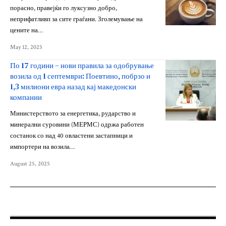
порасно, правејќи го луксузно добро,
неприфатливп за сите граѓани. Зголемување на
цените на…
May 12, 2025
По 17 години – нови правила за одобрување
возила од 1 септември: Поевтино, побрзо и
1,3 милиони евра назад кај македонски
компании
Министерството за енергетика, рударство и
минерални суровини (МЕРМС) одржа работен
состанок со над 40 овластени застапници и
импортери на возила…
August 25, 2025