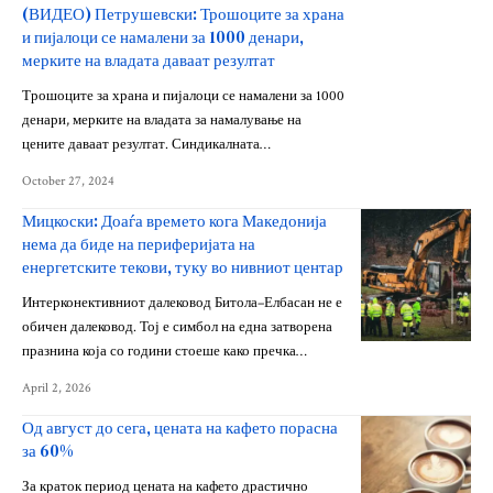
(ВИДЕО) Петрушевски: Трошоците за храна
и пијалоци се намалени за 1000 денари,
мерките на владата даваат резултат
Трошоците за храна и пијалоци се намалени за 1000
денари, мерките на владата за намалување на
цените даваат резултат. Синдикалната…
October 27, 2024
Мицкоски: Доаѓа времето кога Македонија
нема да биде на периферијата на
енергетските текови, туку во нивниот центар
Интерконективниот далековод Битола–Елбасан не е
обичен далековод. Тој е симбол на една затворена
празнина која со години стоеше како пречка…
April 2, 2026
Од август до сега, цената на кафето порасна
за 60%
За краток период цената на кафето драстично