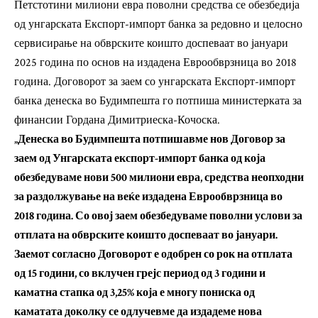
Петстотини милиони евра поволни средства се обезбедија
од унгарската Експорт-импорт банка за редовно и целосно
сервисирање на обврските коишто доспеваат во јануари
2025 година по основ на издадена Еврообврзница во 2018
година. Договорот за заем со унгарската Експорт-импорт
банка денеска во Будимпешта го потпиша министерката за
финансии Гордана Димитриеска-Кочоска.
„Денеска во Будимпешта потпишавме нов Договор за
заем од Унгарската експорт-импорт банка од која
обезбедуваме нови 500 милиони евра, средства неопходни
за раздолжување на веќе издадена Еврообврзница во
2018 година. Со овој заем обезбедуваме поволни услови за
отплата на обврските коишто доспеваат во јануари.
Заемот согласно Договорот е одобрен со рок на отплата
од 15 години, со вклучен грејс период од 3 години и
каматна стапка од 3,25% која е многу пониска од
каматата доколку се одлучевме да издадеме нова