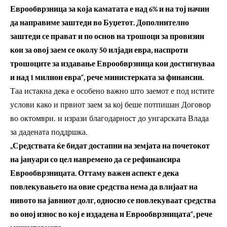
Еврообврзница за која каматата е над 6% и на тој начин
да направиме заштеди во Буџетот. Дополнително
заштеди се прават и по основ на трошоци за провизии
кои за овој заем се околу 50 илјади евра, наспроти
трошоците за издавање Еврообврзница кои достигнуваа
и над 1 милион евра“, рече министерката за финансии.
Таа истакна дека е особено важно што заемот е под истите
услови како и првиот заем за кој беше потпишан Договор
во октомври. и изрази благодарност до унгарската Влада
за дадената поддршка.
„Средствата ќе бидат достапни на земјата на почетокот
на јануари со цел навремено да се рефинансира
Еврообврзницата. Оттаму важен аспект е дека
повлекувањето на овие средства нема да влијаат на
нивото на јавниот долг, односно се повлекуваат средства
во оној износ во кој е издадена и Еврообврзницата“, рече